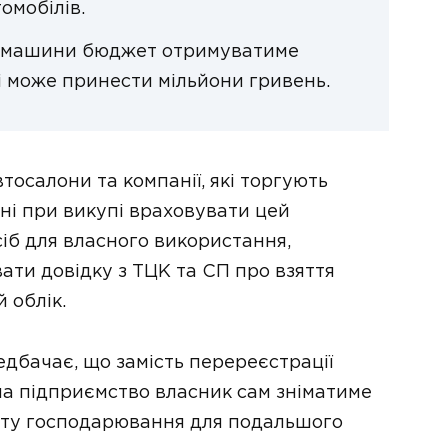
омобілів.
кої машини бюджет отримуватиме
і може принести мільйони гривень.
тосалони та компанії, які торгують
ні при викупі враховувати цей
сіб для власного використання,
ати довідку з ТЦК та СП про взяття
 облік.
дбачає, що замість перереєстрації
на підприємство власник сам зніматиме
’єкту господарювання для подальшого