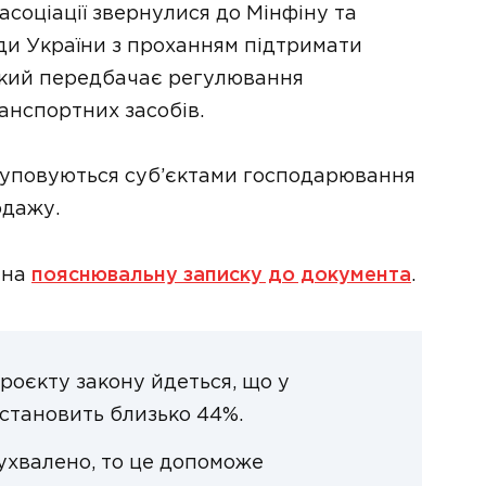
соціації звернулися до Мінфіну та
ди України з проханням підтримати
який передбачає регулювання
анспортних засобів.
скуповуються суб’єктами господарювання
одажу.
 на
пояснювальну записку до документа
.
проєкту закону йдеться, що у
» становить близько 44%.
ухвалено, то це допоможе