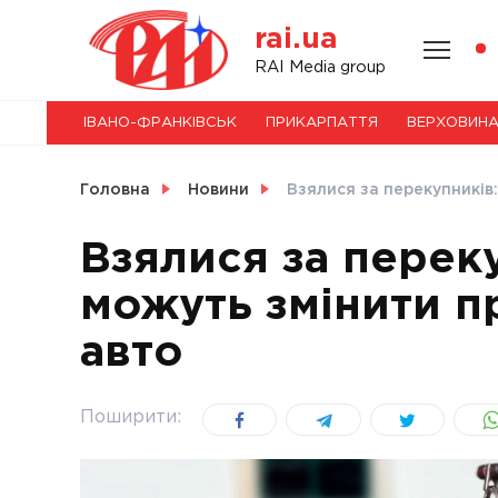
Skip
rai.ua
to
content
НОВИНИ
RAI Media group
ІВАНО-ФРАНКІВСЬК
ПРИКАРПАТТЯ
ВЕРХОВИН
СВІТ
Головна
Новини
Взялися за перекупників:
Взялися за переку
можуть змінити п
УКРАЇНА
авто
Поширити: