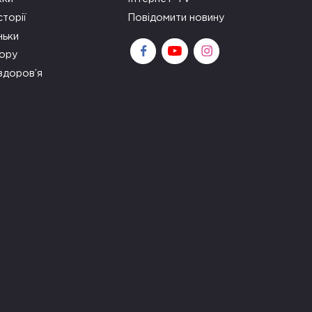
сторії
Повідомити новину
ньки
зору
здоров’я