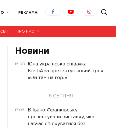
ІО
РЕКЛАМА
СВІТ
ПРО НАС
Новини
Юна українська співачка
15:00
KristiAna презентує новий трек
«Ой там на горі»
6 СЕРПНЯ
В Івано-Франківську
17:05
презентували виставку, яка
навчає спілкуватися без