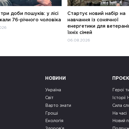
три доби пошуків: у лісі
Стартує новий набір на
али 76-річного чоловіка
навчання із сонячної
енергетики для ветерані
026
їхніх сімей
06.08.2026
НОВИНИ
ПРОЄ
Україна
Герої т
Світ
Історії
Варто знати
Сила сл
Гроші
На часі
Екологія
Новий п
Здоров’я
Подруж