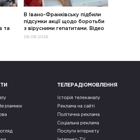
В Івано-Франківську підбили
підсумки акції щодо боротьби
в та
з вірусними гепатитами. Відео
06.08.2026
КТИ
ТЕЛЕРАДІОМОВЛЕННЯ
илу
Історія телеканалу
 Незламних
Реклама на сайті
ова
Політична реклама
Соціальна реклама
огляд
Послуги інтернету
ки
Інтернет-TV