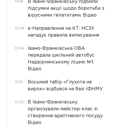
В Івано-Франківську підбили
14:18
підсумки акції щодо боротьби з
вірусними гепатитами. Відео
е-Направлення на КТ: НСЗУ
13:58
нагадує правила виписування
Івано-Франківська ОВА
13:34
передала шкільний автобус
Надвірнянському ліцею №1.
Відео
Восьмий табір «Глухота не
13:10
вирок» відбувся на базі ІФНМУ
В Івано-Франківську
12:50
організували майстер-клас зі
створення адаптивного посуду.
Відео