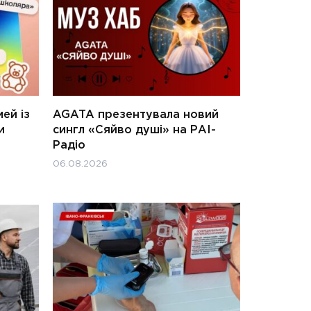
ей із
AGATA презентувала новий
и
сингл «Сяйво душі» на РАІ-
Радіо
06.08.2026