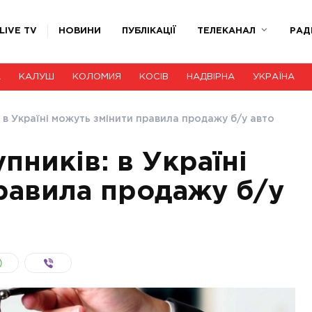
LIVE TV
НОВИНИ
ПУБЛІКАЦІЇ
ТЕЛЕКАНАЛ
РАД
А
КАЛУШ
КОЛОМИЯ
КОСІВ
НАДВІРНА
УКРАЇНА
 в Україні можуть змінити правила продажу б/у авто
пників: в Україні
равила продажу б/у