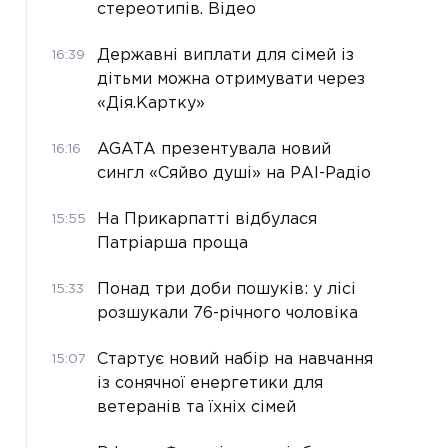
стереотипів. Відео
Державні виплати для сімей із
16:39
дітьми можна отримувати через
«Дія.Картку»
AGATA презентувала новий
16:16
сингл «Сяйво душі» на РАІ-Радіо
На Прикарпатті відбулася
15:55
Патріарша проща
Понад три доби пошуків: у лісі
15:33
розшукали 76-річного чоловіка
Стартує новий набір на навчання
15:07
із сонячної енергетики для
ветеранів та їхніх сімей