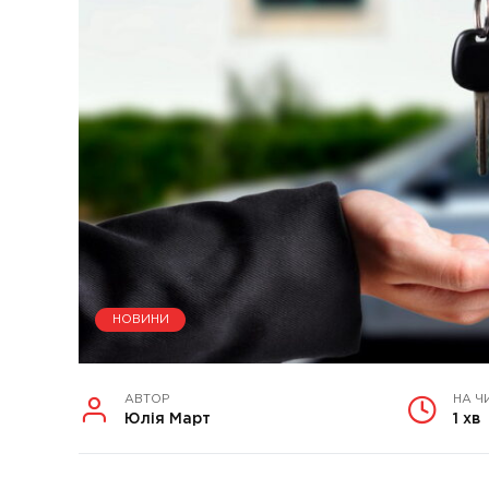
НОВИНИ
АВТОР
НА Ч
Юлія Март
1 хв