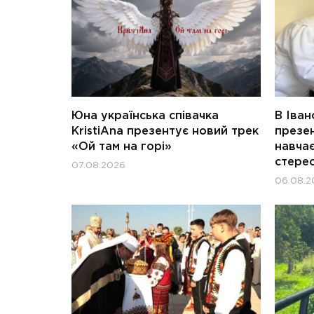
Юна українська співачка
В Іван
KristiAna презентує новий трек
презен
«Ой там на горі»
навчає
стерео
07.08.2026
06.08.2