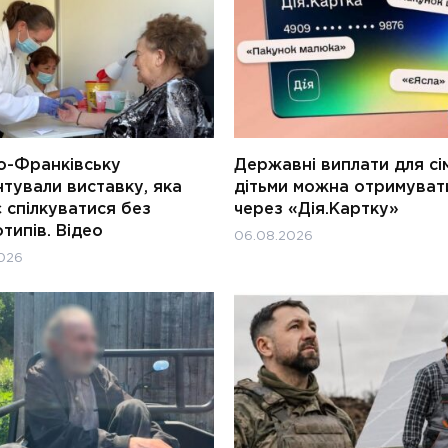
о-Франківську
Державні виплати для сім
тували виставку, яка
дітьми можна отримуват
 спілкуватися без
через «Дія.Картку»
типів. Відео
06.08.2026
026