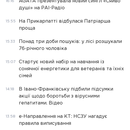
AGATA презентувала новий сингл «Сяйво
16:16
душі» на РАІ-Радіо
На Прикарпатті відбулася Патріарша
15:55
проща
Понад три доби пошуків: у лісі розшукали
15:33
76-річного чоловіка
Стартує новий набір на навчання із
15:07
сонячної енергетики для ветеранів та їхніх
сімей
В Івано-Франківську підбили підсумки
14:18
акції щодо боротьби з вірусними
гепатитами. Відео
е-Направлення на КТ: НСЗУ нагадує
13:58
правила виписування