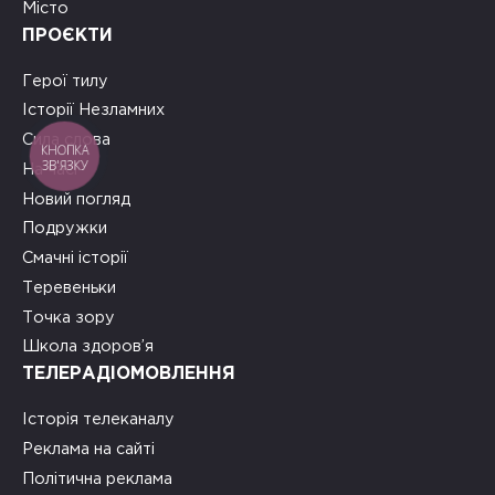
Місто
ПРОЄКТИ
Герої тилу
Історії Незламних
Сила слова
КНОПКА
ЗВ'ЯЗКУ
На часі
Новий погляд
Подружки
Смачні історії
Теревеньки
Точка зору
Школа здоров’я
ТЕЛЕРАДІОМОВЛЕННЯ
Історія телеканалу
Реклама на сайті
Політична реклама