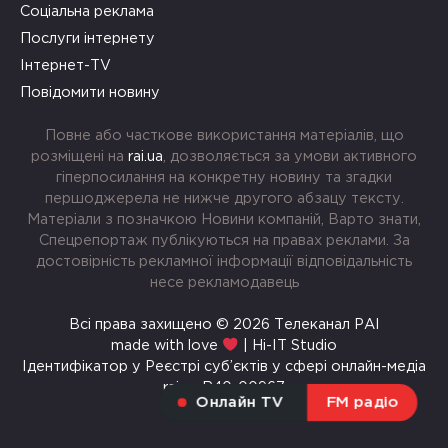
Соціальна реклама
Послуги інтернету
Інтернет-TV
Повідомити новину
Повне або часткове використання матеріалів, що
розміщені на
rai.ua
, дозволяється за умови активного
гіперпосилання на конкретну новину та згадки
першоджерела не нижче другого абзацу тексту.
Матеріали з позначкою Новини компаній, Варто знати,
Спецрепортаж публікуються на правах реклами. За
достовірність рекламної інформації відповідальність
несе рекламодавець
Всі права захищено © 2026 Телеканал РАІ
made with love
| Hi-IT Studio
Ідентифікатор у Реєстрі суб’єктів у сфері онлайн-медіа
rai.ua R40-00967
Онлайн TV
FM радіо