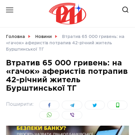
Skip
to
content
НОВИНИ
Головна
Новини
Втратив 65 000 гривень: на
«гачок» аферистів потрапив 42-річний житель
СВІТ
Бурштинської ТГ
Втратив 65 000 гривень: на
«гачок» аферистів потрапив
42-річний житель
УКРАЇНА
Бурштинської ТГ
Поширити: