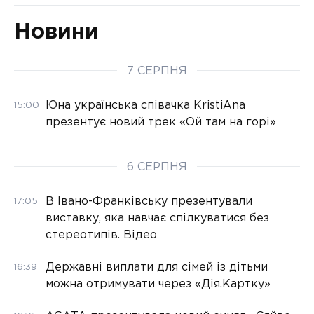
Новини
7 СЕРПНЯ
Юна українська співачка KristiAna
15:00
презентує новий трек «Ой там на горі»
6 СЕРПНЯ
В Івано-Франківську презентували
17:05
виставку, яка навчає спілкуватися без
стереотипів. Відео
Державні виплати для сімей із дітьми
16:39
можна отримувати через «Дія.Картку»