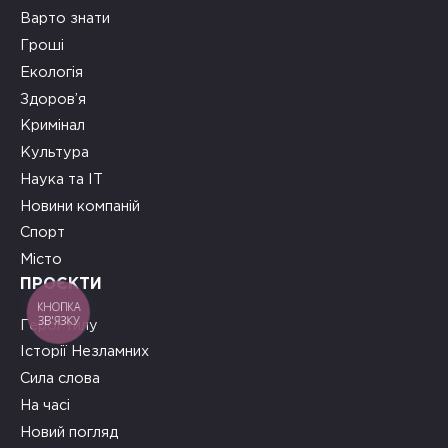
Варто знати
Гроші
Екологія
Здоров’я
Кримінал
Культура
Наука та ІТ
Новини компаній
Спорт
Місто
ПРОЄКТИ
КНОПКА
ЗВ'ЯЗКУ
Герої тилу
Історії Незламних
Сила слова
На часі
Новий погляд