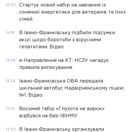
Стартує новий набір на навчання із
15:07
сонячної енергетики для ветеранів та їхніх
сімей
В Івано-Франківську підбили підсумки
14:18
акції щодо боротьби з вірусними
гепатитами. Відео
е-Направлення на КТ: НСЗУ нагадує
13:58
правила виписування
Івано-Франківська ОВА передала
13:34
шкільний автобус Надвірнянському ліцею
№1. Відео
Восьмий табір «Глухота не вирок»
13:10
відбувся на базі ІФНМУ
В Івано-Франківську організували
12:50