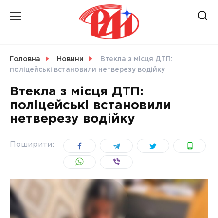
Skip
to
content
НОВИНИ
Головна
Новини
Втекла з місця ДТП:
поліцейські встановили нетверезу водійку
СВІТ
Втекла з місця ДТП:
поліцейські встановили
нетверезу водійку
УКРАЇНА
Поширити: