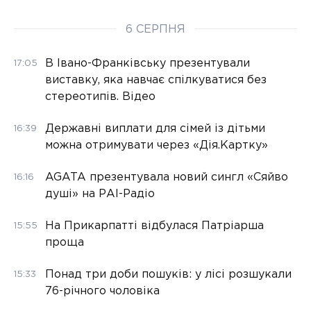
6 СЕРПНЯ
В Івано-Франківську презентували
17:05
виставку, яка навчає спілкуватися без
стереотипів. Відео
Державні виплати для сімей із дітьми
16:39
можна отримувати через «Дія.Картку»
AGATA презентувала новий сингл «Сяйво
16:16
душі» на РАІ-Радіо
На Прикарпатті відбулася Патріарша
15:55
проща
Понад три доби пошуків: у лісі розшукали
15:33
76-річного чоловіка