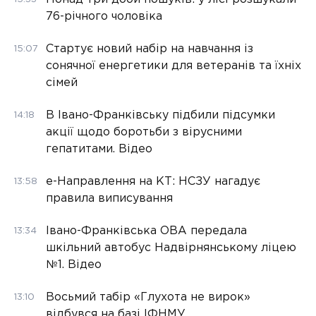
76-річного чоловіка
Стартує новий набір на навчання із
15:07
сонячної енергетики для ветеранів та їхніх
сімей
В Івано-Франківську підбили підсумки
14:18
акції щодо боротьби з вірусними
гепатитами. Відео
е-Направлення на КТ: НСЗУ нагадує
13:58
правила виписування
Івано-Франківська ОВА передала
13:34
шкільний автобус Надвірнянському ліцею
№1. Відео
Восьмий табір «Глухота не вирок»
13:10
відбувся на базі ІФНМУ