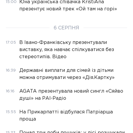
Юна українська співачка KristiAna
15:00
презентує новий трек «Ой там на горі»
6 СЕРПНЯ
В Івано-Франківську презентували
17:05
виставку, яка навчає спілкуватися без
стереотипів. Відео
Державні виплати для сімей із дітьми
16:39
можна отримувати через «Дія.Картку»
AGATA презентувала новий сингл «Сяйво
16:16
душі» на РАІ-Радіо
На Прикарпатті відбулася Патріарша
15:55
проща
Понад три доби пошуків: у лісі розшукали
15:33