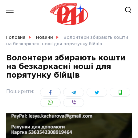
Skip
to
content
НОВИНИ
Головна
Новини
Волонтери збирають кошти
на безкаркасні ноші для порятунку бійців
СВІТ
Волонтери збирають кошти
на безкаркасні ноші для
порятунку бійців
УКРАЇНА
Поширити: