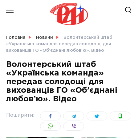
Skip
to
content
НОВИНИ
Головна
Новини
Волонтерський штаб
«Українська команда» передав солодощі для
СВІТ
вихованців ГО «Об’єднані любов’ю». Відео
Волонтерський штаб
«Українська команда»
передав солодощі для
УКРАЇНА
вихованців ГО «Об’єднані
любов’ю». Відео
Поширити: