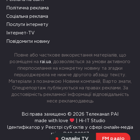
Політична реклама
Соціальна реклама
Послуги інтернету
Інтернет-TV
Повідомити новину
Повне або часткове використання матеріалів, що
розміщені на
rai.ua
, дозволяється за умови активного
гіперпосилання на конкретну новину та згадки
першоджерела не нижче другого абзацу тексту.
Матеріали з позначкою Новини компаній, Варто знати,
Спецрепортаж публікуються на правах реклами. За
достовірність рекламної інформації відповідальність
несе рекламодавець
Всі права захищено © 2026 Телеканал РАІ
made with love
| Hi-IT Studio
Ідентифікатор у Реєстрі суб’єктів у сфері онлайн-медіа
rai.ua R40-00967
Онлайн TV
FM радіо