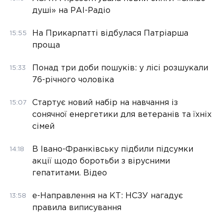
душі» на РАІ-Радіо
На Прикарпатті відбулася Патріарша
15:55
проща
Понад три доби пошуків: у лісі розшукали
15:33
76-річного чоловіка
Стартує новий набір на навчання із
15:07
сонячної енергетики для ветеранів та їхніх
сімей
В Івано-Франківську підбили підсумки
14:18
акції щодо боротьби з вірусними
гепатитами. Відео
е-Направлення на КТ: НСЗУ нагадує
13:58
правила виписування