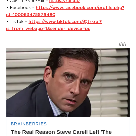
• Сайт ТРК «РАІ» –
https://rai.ua/
• Facebook –
https://www.facebook.com/profile.php?
id=100063475576480
• TikTok –
https://www.tiktok.com/@trkrai?
is_from_webapp=1&sender_device=pc