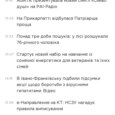
AGATA презентувала новий сингл «Сяйво
16:16
душі» на РАІ-Радіо
На Прикарпатті відбулася Патріарша
15:55
проща
Понад три доби пошуків: у лісі розшукали
15:33
76-річного чоловіка
Стартує новий набір на навчання із
15:07
сонячної енергетики для ветеранів та їхніх
сімей
В Івано-Франківську підбили підсумки
14:18
акції щодо боротьби з вірусними
гепатитами. Відео
е-Направлення на КТ: НСЗУ нагадує
13:58
правила виписування