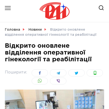
Skip
to
content
НОВИНИ
Головна
Новини
Відкрито оновлене
відділення оперативної гінекології та реабілітації
СВІТ
Відкрито оновлене
відділення оперативної
гінекології та реабілітації
УКРАЇНА
Поширити: