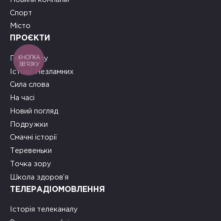
Спорт
Місто
ПРОЄКТИ
КНОПКА
Герої тилу
ЗВ'ЯЗКУ
Історії Незламних
Сила слова
На часі
Новий погляд
Подружки
Смачні історії
Теревеньки
Точка зору
Школа здоров’я
ТЕЛЕРАДІОМОВЛЕННЯ
Історія телеканалу