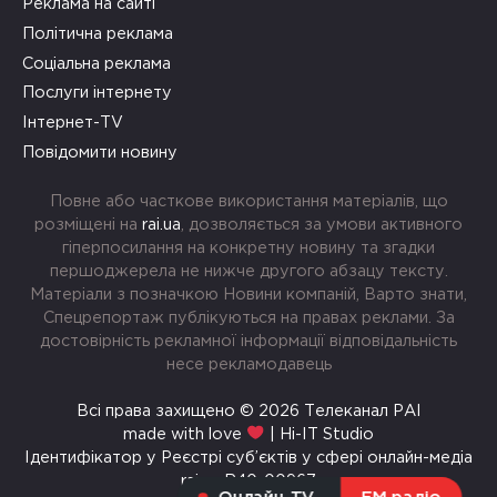
Реклама на сайті
Політична реклама
Соціальна реклама
Послуги інтернету
Інтернет-TV
Повідомити новину
Повне або часткове використання матеріалів, що
розміщені на
rai.ua
, дозволяється за умови активного
гіперпосилання на конкретну новину та згадки
першоджерела не нижче другого абзацу тексту.
Матеріали з позначкою Новини компаній, Варто знати,
Спецрепортаж публікуються на правах реклами. За
достовірність рекламної інформації відповідальність
несе рекламодавець
Всі права захищено © 2026 Телеканал РАІ
made with love
| Hi-IT Studio
Ідентифікатор у Реєстрі суб’єктів у сфері онлайн-медіа
rai.ua R40-00967