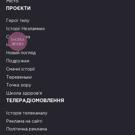
Місто
ПРОЄКТИ
Герої тилу
Історії Незламних
Сила слова
КНОПКА
ЗВ'ЯЗКУ
На часі
Новий погляд
Подружки
Смачні історії
Теревеньки
Точка зору
Школа здоров’я
ТЕЛЕРАДІОМОВЛЕННЯ
Історія телеканалу
Реклама на сайті
Політична реклама