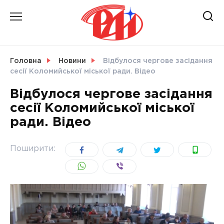
Skip
to
content
НОВИНИ
Головна
Новини
Відбулося чергове засідання
сесії Коломийської міської ради. Відео
СВІТ
Відбулося чергове засідання
сесії Коломийської міської
ради. Відео
УКРАЇНА
Поширити: