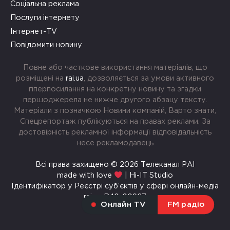
Соціальна реклама
Послуги інтернету
Інтернет-TV
Повідомити новину
Повне або часткове використання матеріалів, що
розміщені на
rai.ua
, дозволяється за умови активного
гіперпосилання на конкретну новину та згадки
першоджерела не нижче другого абзацу тексту.
Матеріали з позначкою Новини компаній, Варто знати,
Спецрепортаж публікуються на правах реклами. За
достовірність рекламної інформації відповідальність
несе рекламодавець
Всі права захищено © 2026 Телеканал РАІ
made with love
| Hi-IT Studio
Ідентифікатор у Реєстрі суб’єктів у сфері онлайн-медіа
rai.ua R40-00967
Онлайн TV
FM радіо