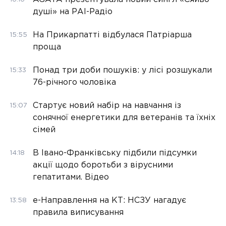
душі» на РАІ-Радіо
На Прикарпатті відбулася Патріарша
15:55
проща
Понад три доби пошуків: у лісі розшукали
15:33
76-річного чоловіка
Стартує новий набір на навчання із
15:07
сонячної енергетики для ветеранів та їхніх
сімей
В Івано-Франківську підбили підсумки
14:18
акції щодо боротьби з вірусними
гепатитами. Відео
е-Направлення на КТ: НСЗУ нагадує
13:58
правила виписування