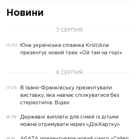
Новини
7 СЕРПНЯ
Юна українська співачка KristiAna
15:00
презентує новий трек «Ой там на горі»
6 СЕРПНЯ
В Івано-Франківську презентували
17:05
виставку, яка навчає спілкуватися без
стереотипів. Відео
Державні виплати для сімей із дітьми
16:39
можна отримувати через «Дія.Картку»
AGATA презентувала новий сингл «Сяйво
16:16