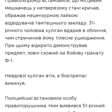
Правоохоронці встановили, що місцевий
мешканець у нетверезому стані кричав,
ображав нецензурною лайкою
відвідувачів тамтешнього закладу. 31-
річного чоловіка хуліган вдарив в обличчя,
чим спричинив йому тілесне ушкодження.
При цьому відкрито демонстрував
предмет, зовні схожий на бойову гранату
Ф-1.
Невдовзі хуліган втік, а боєприпас
викинув.
Поліцейські встановили особу
правопорушника. Ним виявився 51-річний