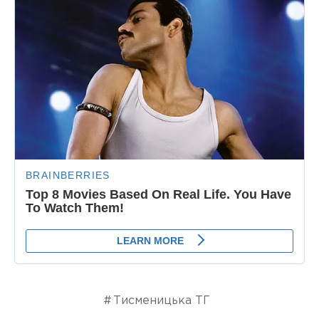
Тисменицька ТГ