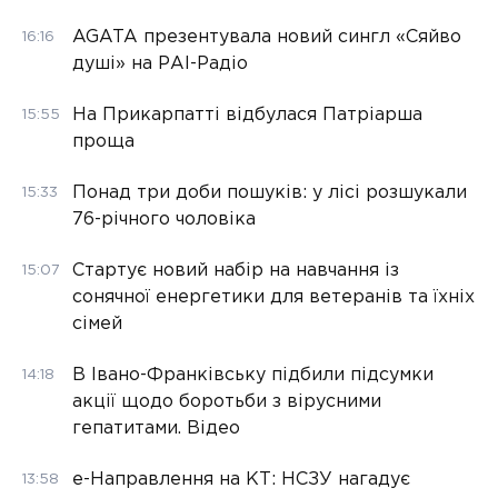
AGATA презентувала новий сингл «Сяйво
16:16
душі» на РАІ-Радіо
На Прикарпатті відбулася Патріарша
15:55
проща
Понад три доби пошуків: у лісі розшукали
15:33
76-річного чоловіка
Стартує новий набір на навчання із
15:07
сонячної енергетики для ветеранів та їхніх
сімей
В Івано-Франківську підбили підсумки
14:18
акції щодо боротьби з вірусними
гепатитами. Відео
е-Направлення на КТ: НСЗУ нагадує
13:58