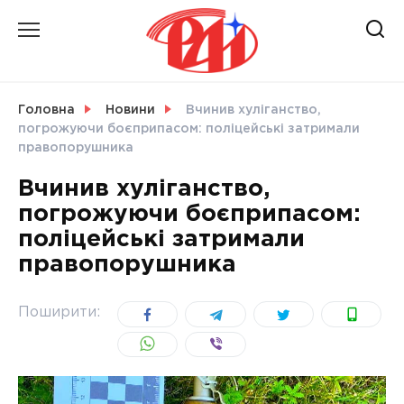
Skip
to
content
НОВИНИ
Головна
Новини
Вчинив хуліганство,
погрожуючи боєприпасом: поліцейські затримали
СВІТ
правопорушника
Вчинив хуліганство,
погрожуючи боєприпасом:
поліцейські затримали
УКРАЇНА
правопорушника
Поширити: