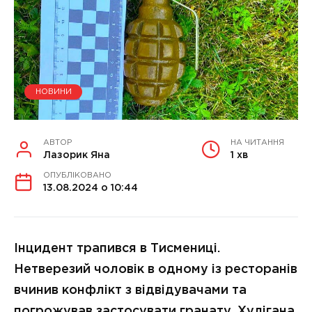
НОВИНИ
АВТОР
НА ЧИТАННЯ
Лазорик Яна
1 хв
ОПУБЛІКОВАНО
13.08.2024 о 10:44
Інцидент трапився в Тисмениці.
Нетверезий чоловік в одному із ресторанів
вчинив конфлікт з відвідувачами та
погрожував застосувати гранату. Хулігана