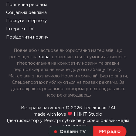
Політична реклама
Соціальна реклама
Послуги інтернету
Інтернет-TV
Повідомити новину
Повне або часткове використання матеріалів, що
розміщені на
rai.ua
, дозволяється за умови активного
гіперпосилання на конкретну новину та згадки
першоджерела не нижче другого абзацу тексту.
Матеріали з позначкою Новини компаній, Варто знати,
Спецрепортаж публікуються на правах реклами. За
достовірність рекламної інформації відповідальність
несе рекламодавець
Всі права захищено © 2026 Телеканал РАІ
made with love
| Hi-IT Studio
Ідентифікатор у Реєстрі суб’єктів у сфері онлайн-медіа
rai.ua R40-00967
Онлайн TV
FM радіо