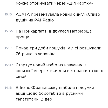
можна отримувати через «Дія.Картку»
AGATA презентувала новий сингл «Сяйво
16:16
душі» на РАІ-Радіо
На Прикарпатті відбулася Патріарша
15:55
проща
Понад три доби пошуків: у лісі розшукали
15:33
76-річного чоловіка
Стартує новий набір на навчання із
15:07
сонячної енергетики для ветеранів та їхніх
сімей
В Івано-Франківську підбили підсумки
14:18
акції щодо боротьби з вірусними
гепатитами. Відео