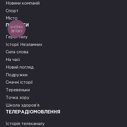
Новини компаній
Спорт
Місто
ПРОЄКТИ
КНОПКА
ЗВ'ЯЗКУ
Герої тилу
Історії Незламних
Сила слова
На часі
Новий погляд
Подружки
Смачні історії
Теревеньки
Точка зору
Школа здоров’я
ТЕЛЕРАДІОМОВЛЕННЯ
Історія телеканалу