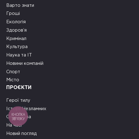
Варто знати
Гроші
Екологія
Здоров’я
Кримінал
Культура
Наука та ІТ
Новини компаній
Спорт
Місто
ПРОЄКТИ
Герої тилу
Історії Незламних
КНОПКА
Сила слова
ЗВ'ЯЗКУ
На часі
Новий погляд