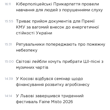
Кіберполіцейські Прикарпаття провели
16:11
навчання для людей з порушеннями слуху
Триває прийом документів для Премії
15:55
КМУ за вагомий внесок до енергетичної
стійкості України
Рятувальники попереджають про пожежну
15:31
небезпеку
Світові лейбли хочуть прибрати ШІ-пісні з
15:00
музичних чартів
У Косові відбувся семінар щодо
14:39
фінансування розвитку агробізнесу
У Львові завершився триденний
14:14
фестиваль Faine Misto 2026