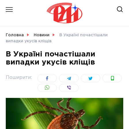
Skip
to
content
НОВИНИ
Головна
Новини
В Україні почастішали
випадки укусів кліщів
СВІТ
В Україні почастішали
випадки укусів кліщів
УКРАЇНА
Поширити: