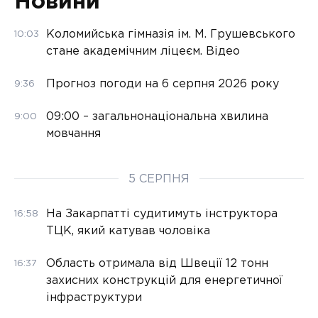
Новини
Коломийська гімназія ім. М. Грушевського
10:03
стане академічним ліцеєм. Відео
Прогноз погоди на 6 серпня 2026 року
9:36
09:00 – загальнонаціональна хвилина
9:00
мовчання
5 СЕРПНЯ
На Закарпатті судитимуть інструктора
16:58
ТЦК, який катував чоловіка
Область отримала від Швеції 12 тонн
16:37
захисних конструкцій для енергетичної
інфраструктури