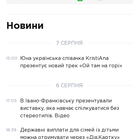
Новини
7 СЕРПНЯ
Юна українська співачка KristiAna
15:00
презентує новий трек «Ой там на горі»
6 СЕРПНЯ
В Івано-Франківську презентували
17:05
виставку, яка навчає спілкуватися без
стереотипів. Відео
Державні виплати для сімей із дітьми
16:39
можна отримувати через «Дія.Картку»