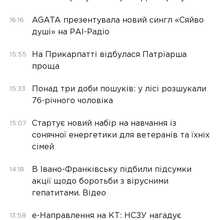
AGATA презентувала новий сингл «Сяйво
16:16
душі» на РАІ-Радіо
На Прикарпатті відбулася Патріарша
15:55
проща
Понад три доби пошуків: у лісі розшукали
15:33
76-річного чоловіка
Стартує новий набір на навчання із
15:07
сонячної енергетики для ветеранів та їхніх
сімей
В Івано-Франківську підбили підсумки
14:18
акції щодо боротьби з вірусними
гепатитами. Відео
е-Направлення на КТ: НСЗУ нагадує
13:58