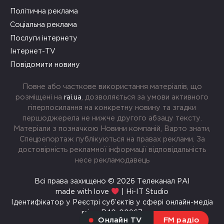
Політична реклама
Соціальна реклама
Послуги інтернету
Інтернет-TV
Повідомити новину
Повне або часткове використання матеріалів, що
розміщені на
rai.ua
, дозволяється за умови активного
гіперпосилання на конкретну новину та згадки
першоджерела не нижче другого абзацу тексту.
Матеріали з позначкою Новини компаній, Варто знати,
Спецрепортаж публікуються на правах реклами. За
достовірність рекламної інформації відповідальність
несе рекламодавець
Всі права захищено © 2026 Телеканал РАІ
made with love
| Hi-IT Studio
Ідентифікатор у Реєстрі суб’єктів у сфері онлайн-медіа
rai.ua R40-00967
Онлайн TV
FM радіо