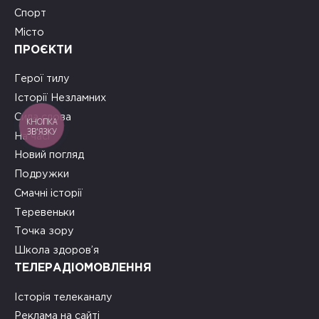
Спорт
Місто
ПРОЄКТИ
Герої тилу
Історії Незламних
Сила слова
КНОПКА
ЗВ'ЯЗКУ
На часі
Новий погляд
Подружки
Смачні історії
Теревеньки
Точка зору
Школа здоров’я
ТЕЛЕРАДІОМОВЛЕННЯ
Історія телеканалу
Реклама на сайті