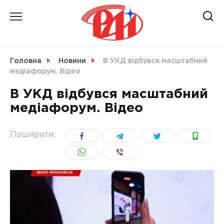
Skip
to
content
НОВИНИ
Головна
Новини
В УКД відбувся масштабний
медіафорум. Відео
СВІТ
В УКД відбувся масштабний
медіафорум. Відео
УКРАЇНА
Поширити: