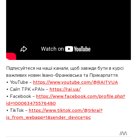
Підписуйтеся на наші канали, щоб завжди бути в курсі
важливих новин Івано-Франківська та Прикарпаття.
• YouTube –
https://www.youtube.com/@RAITVUA
• Сайт ТРК «РАІ» –
https://rai.ua/
• Facebook –
https://www.facebook.com/profile.php?
id=100063475576480
• TikTok –
https://www.tiktok.com/@trkrai?
is_from_webapp=1&sender_device=pc