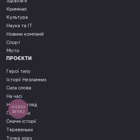
Здоров’я
Кримінал
Культура
Наука та ІТ
Новини компаній
Спорт
Місто
ПРОЄКТИ
Герої тилу
Історії Незламних
Сила слова
На часі
Новий погляд
КНОПКА
ЗВ'ЯЗКУ
Подружки
Смачні історії
Теревеньки
Точка зору