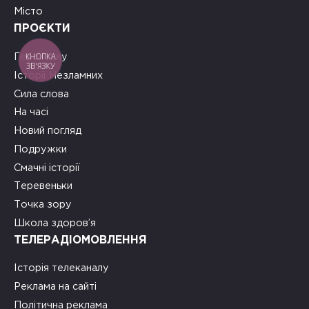
Місто
ПРОЄКТИ
КНОПКА
Герої тилу
ЗВ'ЯЗКУ
Історії Незламних
Сила слова
На часі
Новий погляд
Подружки
Смачні історії
Теревеньки
Точка зору
Школа здоров’я
ТЕЛЕРАДІОМОВЛЕННЯ
Історія телеканалу
Реклама на сайті
Політична реклама