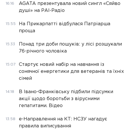
AGATA презентувала новий сингл «Сяйво
16:16
душі» на РАІ-Радіо
На Прикарпатті відбулася Патріарша
15:55
проща
Понад три доби пошуків: у лісі розшукали
15:33
76-річного чоловіка
Стартує новий набір на навчання із
15:07
сонячної енергетики для ветеранів та їхніх
сімей
В Івано-Франківську підбили підсумки
14:18
акції щодо боротьби з вірусними
гепатитами. Відео
е-Направлення на КТ: НСЗУ нагадує
13:58
правила виписування