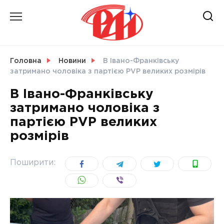
Skip
to
content
НОВИНИ
Головна
Новини
В Івано-Франківську
затримано чоловіка з партією PVP великих розмірів
СВІТ
В Івано-Франківську
затримано чоловіка з
партією PVP великих
розмірів
УКРАЇНА
Поширити: