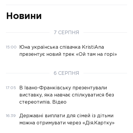
Новини
7 СЕРПНЯ
Юна українська співачка KristiAna
15:00
презентує новий трек «Ой там на горі»
6 СЕРПНЯ
В Івано-Франківську презентували
17:05
виставку, яка навчає спілкуватися без
стереотипів. Відео
Державні виплати для сімей із дітьми
16:39
можна отримувати через «Дія.Картку»