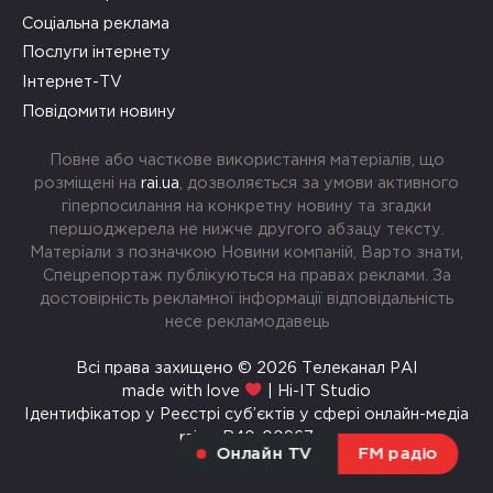
Соціальна реклама
Послуги інтернету
Інтернет-TV
Повідомити новину
Повне або часткове використання матеріалів, що
розміщені на
rai.ua
, дозволяється за умови активного
гіперпосилання на конкретну новину та згадки
першоджерела не нижче другого абзацу тексту.
Матеріали з позначкою Новини компаній, Варто знати,
Спецрепортаж публікуються на правах реклами. За
достовірність рекламної інформації відповідальність
несе рекламодавець
Всі права захищено © 2026 Телеканал РАІ
made with love
| Hi-IT Studio
Ідентифікатор у Реєстрі суб’єктів у сфері онлайн-медіа
rai.ua R40-00967
Онлайн TV
FM радіо