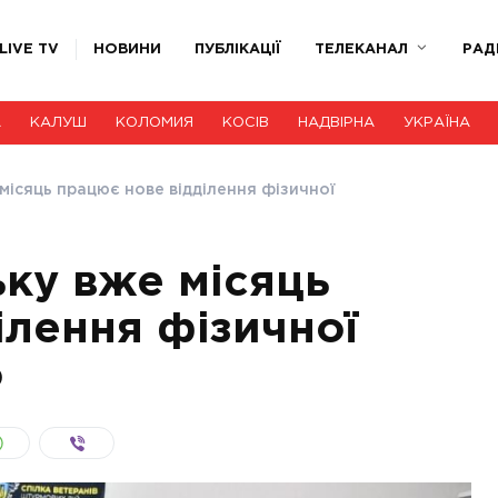
LIVE TV
НОВИНИ
ПУБЛІКАЦІЇ
ТЕЛЕКАНАЛ
РАД
А
КАЛУШ
КОЛОМИЯ
КОСІВ
НАДВІРНА
УКРАЇНА
 місяць працює нове відділення фізичної
ьку вже місяць
ілення фізичної
о