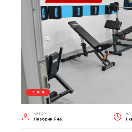
НОВИНИ
АВТОР
НА
Лазорик Яна
1 х