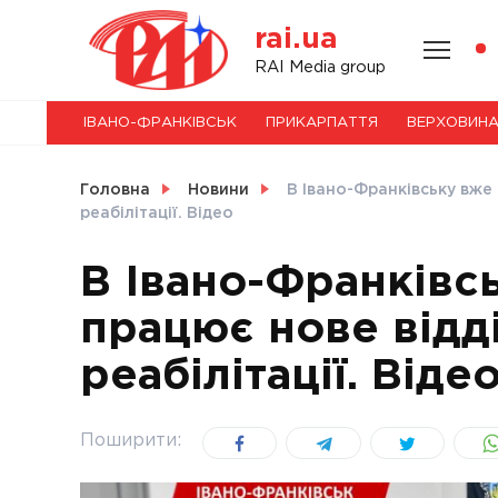
Skip
rai.ua
to
content
НОВИНИ
RAI Media group
ІВАНО-ФРАНКІВСЬК
ПРИКАРПАТТЯ
ВЕРХОВИН
СВІТ
Головна
Новини
В Івано-Франківську вже
реабілітації. Відео
В Івано-Франківс
УКРАЇНА
працює нове відд
реабілітації. Віде
Поширити: