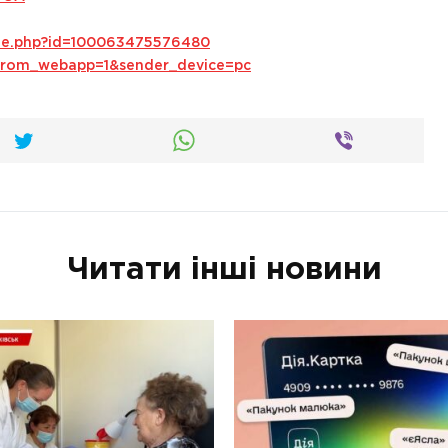
ile.php?id=100063475576480
s_from_webapp=1&sender_device=pc
Читати інші новини