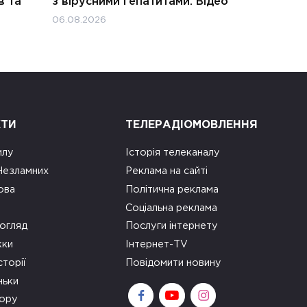
в та
з вірусними гепатитами. Відео
06.08.2026
КТИ
ТЕЛЕРАДІОМОВЛЕННЯ
илу
Історія телеканалу
 Незламних
Реклама на сайті
ова
Політична реклама
Соціальна реклама
огляд
Послуги інтернету
ки
Інтернет-TV
сторії
Повідомити новину
ньки
зору