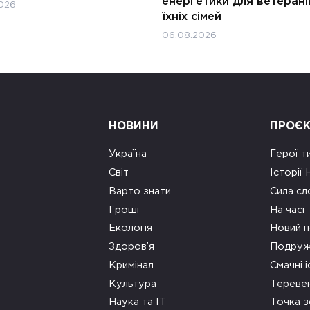
енергетики для ветерані
026
їхніх сімей
06.08.2026
НОВИНИ
ПРОЄ
Україна
Герої т
Світ
Історії
Варто знати
Сила сл
Гроші
На часі
Екологія
Новий п
Здоров’я
Подруж
Кримінал
Смачні і
Культура
Тереве
Наука та ІТ
Точка 