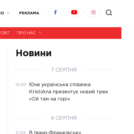
ІО
РЕКЛАМА
СВІТ
ПРО НАС
Новини
7 СЕРПНЯ
Юна українська співачка
15:00
KristiAna презентує новий трек
«Ой там на горі»
6 СЕРПНЯ
В Івано-Франківську
17:05