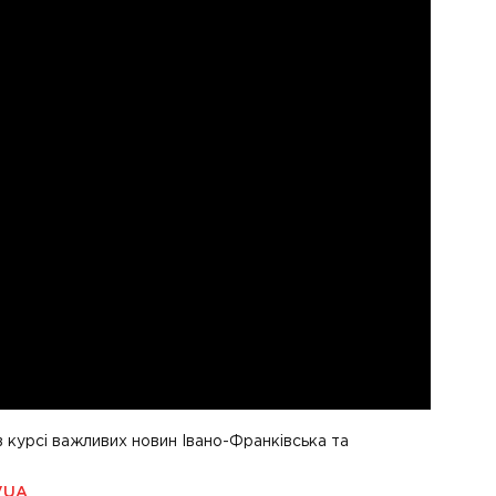
в курсі важливих новин Івано-Франківська та
VUA