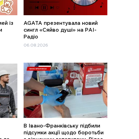
ей із
AGATA презентувала новий
и
сингл «Сяйво душі» на РАІ-
Радіо
06.08.2026
В Івано-Франківську підбили
підсумки акції щодо боротьби