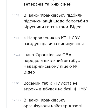
ветеранів та їхніх сімей
В Івано-Франківську підбили
14:18
підсумки акції щодо боротьби з
вірусними гепатитами. Відео
е-Направлення на КТ: НСЗУ
13:58
нагадує правила виписування
Івано-Франківська ОВА
13:34
передала шкільний автобус
Надвірнянському ліцею №1.
Відео
Восьмий табір «Глухота не
13:10
вирок» відбувся на базі ІФНМУ
В Івано-Франківську
12:50
організували майстер-клас зі