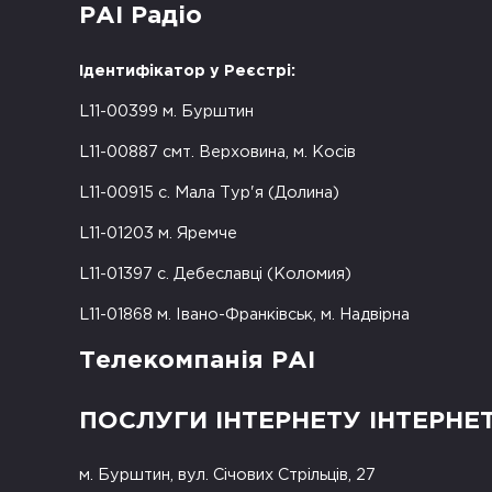
РАІ Радіо
Ідентифікатор у Реєстрі:
L11-00399 м. Бурштин
L11-00887 смт. Верховина, м. Косів
L11-00915 с. Мала Тур'я (Долина)
L11-01203 м. Яремче
L11-01397 с. Дебеславці (Коломия)
L11-01868 м. Івано-Франківськ, м. Надвірна
Телекомпанія РАІ
ПОСЛУГИ ІНТЕРНЕТУ ІНТЕРНЕ
м. Бурштин, вул. Січових Стрільців, 27