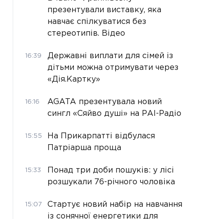
презентували виставку, яка
навчає спілкуватися без
стереотипів. Відео
Державні виплати для сімей із
16:39
дітьми можна отримувати через
«Дія.Картку»
AGATA презентувала новий
16:16
сингл «Сяйво душі» на РАІ-Радіо
На Прикарпатті відбулася
15:55
Патріарша проща
Понад три доби пошуків: у лісі
15:33
розшукали 76-річного чоловіка
Стартує новий набір на навчання
15:07
із сонячної енергетики для