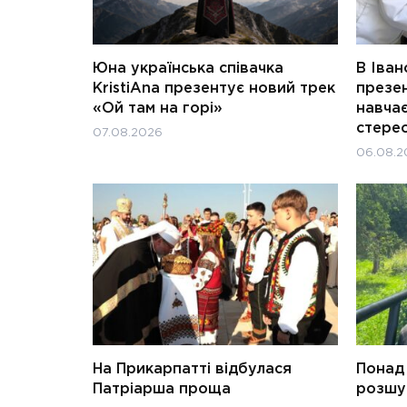
Юна українська співачка
В Іван
KristiAna презентує новий трек
презен
«Ой там на горі»
навчає
стерео
07.08.2026
06.08.2
На Прикарпатті відбулася
Понад 
Патріарша проща
розшук