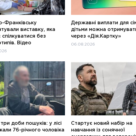
о-Франківську
Державні виплати для сім
тували виставку, яка
дітьми можна отримуват
 спілкуватися без
через «Дія.Картку»
типів. Відео
06.08.2026
026
три доби пошуків: у лісі
Стартує новий набір на
али 76-річного чоловіка
навчання із сонячної