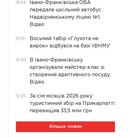
Івано-Франківська ОВА
13:34
передала шкільний автобус
Надвірнянському ліцею №1.
Відео
Восьмий табір «Глухота не
13:10
вирок» відбувся на базі ІФНМУ
В Івано-Франківську
12:50
організували майстер-клас зі
створення адаптивного посуду.
Відео
За сім місяців 2026 року
12:25
туристичний збір на Прикарпатті
перевищив 33,5 млн грн
більше новин