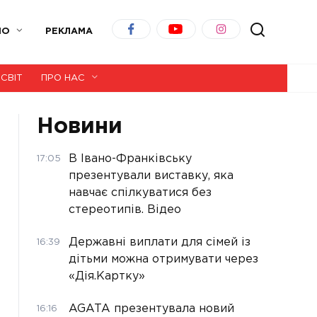
ІО
РЕКЛАМА
СВІТ
ПРО НАС
Новини
В Івано-Франківську
17:05
презентували виставку, яка
навчає спілкуватися без
стереотипів. Відео
Державні виплати для сімей із
16:39
дітьми можна отримувати через
«Дія.Картку»
AGATA презентувала новий
16:16