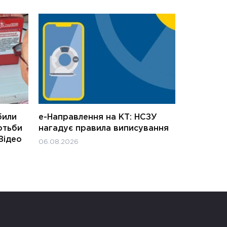
били
е-Направлення на КТ: НСЗУ
отьби
нагадує правила виписування
Відео
06.08.2026