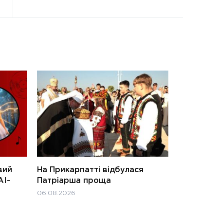
вий
На Прикарпатті відбулася
АІ-
Патріарша проща
06.08.2026