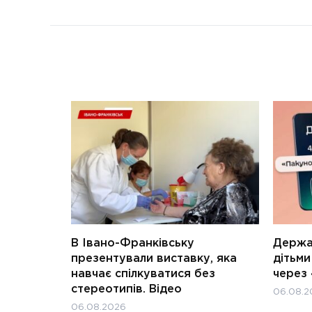
В Івано-Франківську
Держав
презентували виставку, яка
дітьм
навчає спілкуватися без
через 
стереотипів. Відео
06.08.2
06.08.2026