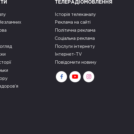
КТИ
ТЕЛЕРАДІОМОВЛЕННЯ
илу
Історія телеканалу
 Незламних
Реклама на сайті
ова
Політична реклама
Соціальна реклама
огляд
Послуги інтернету
ки
Інтернет-TV
сторії
Повідомити новину
ньки
зору
здоров’я