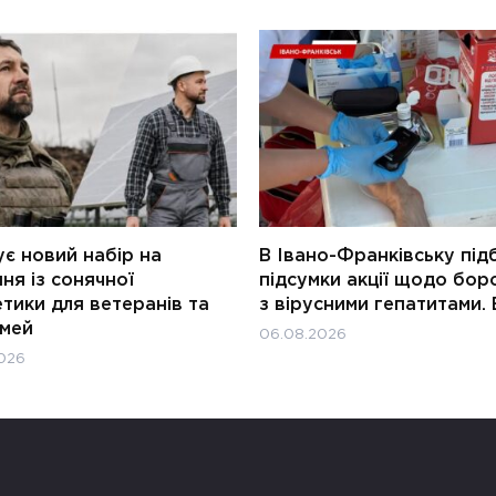
є новий набір на
В Івано-Франківську під
ня із сонячної
підсумки акції щодо бор
тики для ветеранів та
з вірусними гепатитами. 
імей
06.08.2026
026