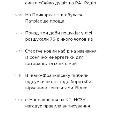
сингл «Сяйво душі» на РАІ-Радіо
На Прикарпатті відбулася
15:55
Патріарша проща
Понад три доби пошуків: у лісі
15:33
розшукали 76-річного чоловіка
Стартує новий набір на навчання
15:07
із сонячної енергетики для
ветеранів та їхніх сімей
В Івано-Франківську підбили
14:18
підсумки акції щодо боротьби з
вірусними гепатитами. Відео
е-Направлення на КТ: НСЗУ
13:58
нагадує правила виписування