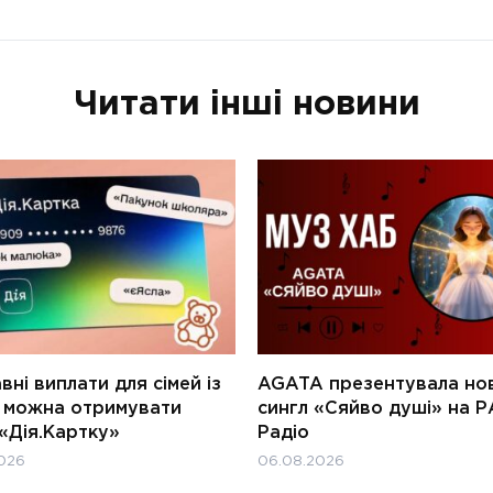
Читати інші новини
ні виплати для сімей із
AGATA презентувала но
и можна отримувати
сингл «Сяйво душі» на Р
«Дія.Картку»
Радіо
026
06.08.2026