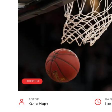
НОВИНИ
АВТОР
НА 
Юлія Март
1 хв