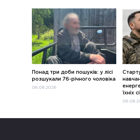
Понад три доби пошуків: у лісі
Старту
розшукали 76-річного чоловіка
навчан
енерге
06.08.2026
їхніх с
06.08.2