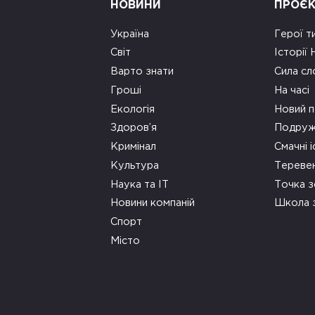
НОВИНИ
ПРОЄ
Україна
Герої т
Світ
Історії
Варто знати
Сила сл
Гроші
На часі
Екологія
Новий п
Здоров’я
Подруж
Кримінал
Смачні і
Культура
Тереве
Наука та ІТ
Точка 
Новини компаній
Школа 
Спорт
Місто