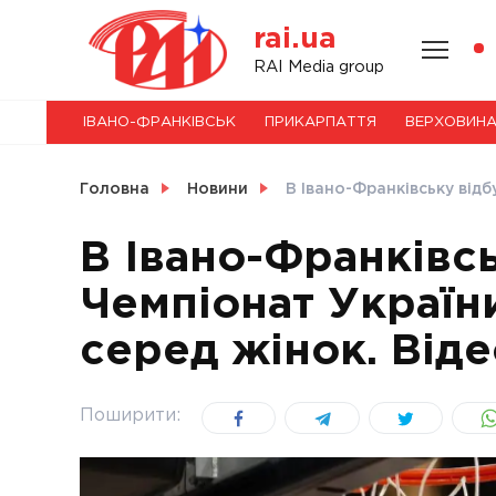
Skip
rai.ua
to
content
НОВИНИ
RAI Media group
ІВАНО-ФРАНКІВСЬК
ПРИКАРПАТТЯ
ВЕРХОВИН
СВІТ
Головна
Новини
В Івано-Франківську відб
В Івано-Франківс
Чемпіонат Україн
УКРАЇНА
серед жінок. Віде
Поширити: