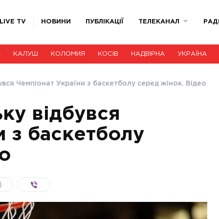
LIVE TV
НОВИНИ
ПУБЛІКАЦІЇ
ТЕЛЕКАНАЛ
РАД
А
КАЛУШ
КОЛОМИЯ
КОСІВ
НАДВІРНА
УКРАЇНА
увся Чемпіонат України з баскетболу серед жінок. Відео
ьку відбувся
и з баскетболу
о