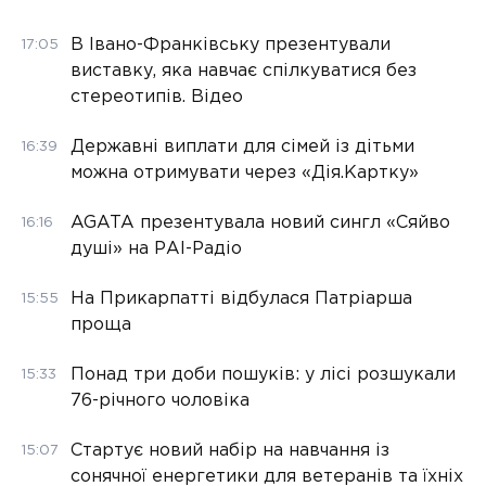
В Івано-Франківську презентували
17:05
виставку, яка навчає спілкуватися без
стереотипів. Відео
Державні виплати для сімей із дітьми
16:39
можна отримувати через «Дія.Картку»
AGATA презентувала новий сингл «Сяйво
16:16
душі» на РАІ-Радіо
На Прикарпатті відбулася Патріарша
15:55
проща
Понад три доби пошуків: у лісі розшукали
15:33
76-річного чоловіка
Стартує новий набір на навчання із
15:07
сонячної енергетики для ветеранів та їхніх