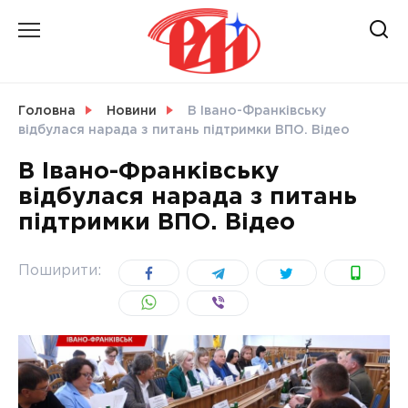
Skip
to
content
НОВИНИ
Головна
Новини
В Івано-Франківську
відбулася нарада з питань підтримки ВПО. Відео
СВІТ
В Івано-Франківську
відбулася нарада з питань
підтримки ВПО. Відео
УКРАЇНА
Поширити: