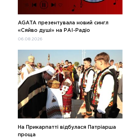
AGATA презентувала новий сингл
«Сяйво душі» на РАІ-Радіо
06.08.2026
На Прикарпатті відбулася Патріарша
проща