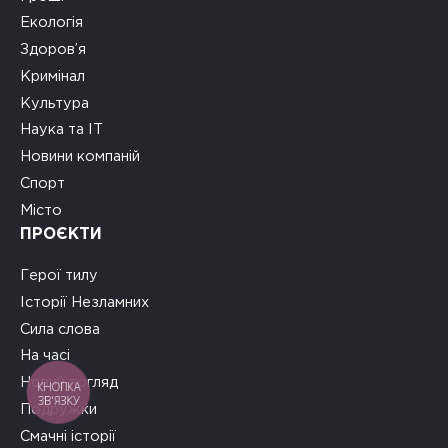
Екологія
Здоров’я
Кримінал
Культура
Наука та ІТ
Новини компаній
Спорт
Місто
ПРОЄКТИ
Герої тилу
Історії Незламних
Сила слова
На часі
Новий погляд
КНОПКА
ЗВ'ЯЗКУ
Подружки
Смачні історії