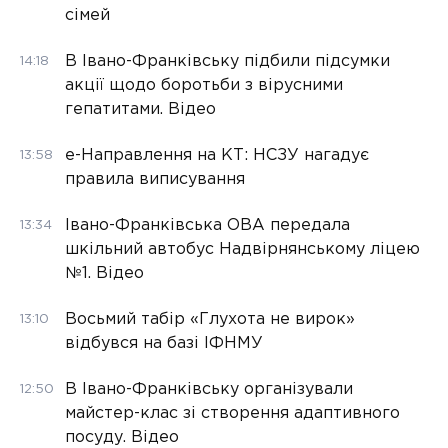
сімей
В Івано-Франківську підбили підсумки
14:18
акції щодо боротьби з вірусними
гепатитами. Відео
е-Направлення на КТ: НСЗУ нагадує
13:58
правила виписування
Івано-Франківська ОВА передала
13:34
шкільний автобус Надвірнянському ліцею
№1. Відео
Восьмий табір «Глухота не вирок»
13:10
відбувся на базі ІФНМУ
В Івано-Франківську організували
12:50
майстер-клас зі створення адаптивного
посуду. Відео