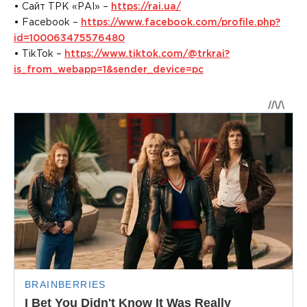
• Сайт ТРК «РАІ» –
https://rai.ua/
• Facebook –
https://www.facebook.com/profile.php?
id=100063475576480
• TikTok –
https://www.tiktok.com/@trkrai?
is_from_webapp=1&sender_device=pc