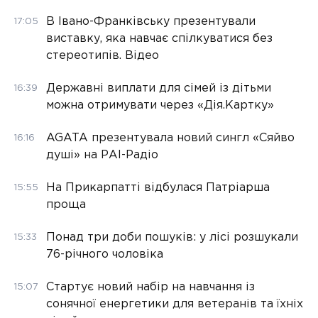
В Івано-Франківську презентували
17:05
виставку, яка навчає спілкуватися без
стереотипів. Відео
Державні виплати для сімей із дітьми
16:39
можна отримувати через «Дія.Картку»
AGATA презентувала новий сингл «Сяйво
16:16
душі» на РАІ-Радіо
На Прикарпатті відбулася Патріарша
15:55
проща
Понад три доби пошуків: у лісі розшукали
15:33
76-річного чоловіка
Стартує новий набір на навчання із
15:07
сонячної енергетики для ветеранів та їхніх