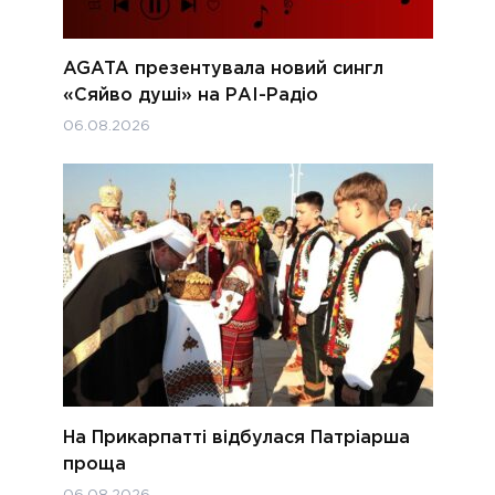
AGATA презентувала новий сингл
«Сяйво душі» на РАІ-Радіо
06.08.2026
На Прикарпатті відбулася Патріарша
проща