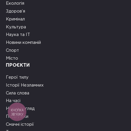
Екологія
Здоров’я
Кримінал
Культура
Наука та ІТ
Новини компаній
Спорт
Місто
ПРОЄКТИ
Герої тилу
Історії Незламних
Сила слова
На часі
Новий погляд
КНОПКА
ЗВ'ЯЗКУ
Подружки
Смачні історії