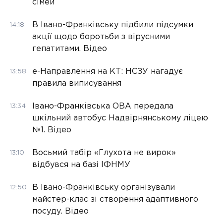
сімей
В Івано-Франківську підбили підсумки
14:18
акції щодо боротьби з вірусними
гепатитами. Відео
е-Направлення на КТ: НСЗУ нагадує
13:58
правила виписування
Івано-Франківська ОВА передала
13:34
шкільний автобус Надвірнянському ліцею
№1. Відео
Восьмий табір «Глухота не вирок»
13:10
відбувся на базі ІФНМУ
В Івано-Франківську організували
12:50
майстер-клас зі створення адаптивного
посуду. Відео