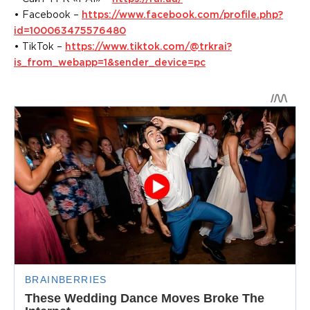
• Facebook –
https://www.facebook.com/profile.php?
id=100063475576480
• TikTok –
https://www.tiktok.com/@trkrai?
is_from_webapp=1&sender_device=pc