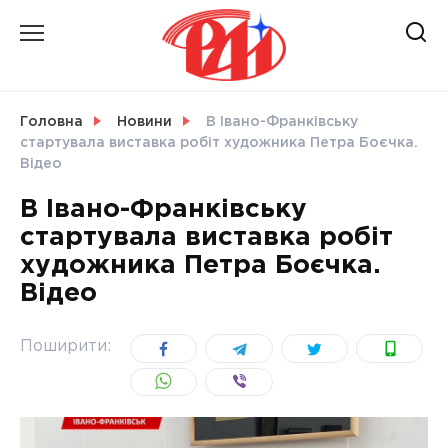
Skip
to
content
НОВИНИ
Головна
Новини
В Івано-Франківську
стартувала виставка робіт художника Петра Боєчка.
СВІТ
Відео
В Івано-Франківську
стартувала виставка робіт
художника Петра Боєчка.
УКРАЇНА
Відео
Поширити: