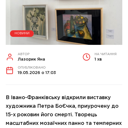
НОВИНИ
АВТОР
НА ЧИТАННЯ
Лазорик Яна
1 хв
ОПУБЛІКОВАНО
19.05.2026 о 17:03
В Івано-Франківську відкрили виставку
художника Петра БоЄчка, приурочену до
15-х роковин його смерті. Творець
масштабних мозаїчних панно та темперних