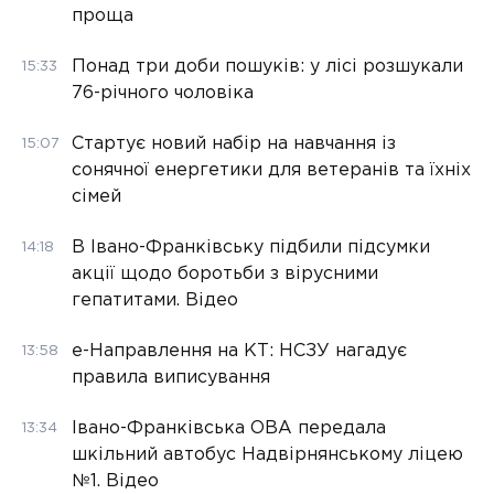
проща
Понад три доби пошуків: у лісі розшукали
15:33
76-річного чоловіка
Стартує новий набір на навчання із
15:07
сонячної енергетики для ветеранів та їхніх
сімей
В Івано-Франківську підбили підсумки
14:18
акції щодо боротьби з вірусними
гепатитами. Відео
е-Направлення на КТ: НСЗУ нагадує
13:58
правила виписування
Івано-Франківська ОВА передала
13:34
шкільний автобус Надвірнянському ліцею
№1. Відео