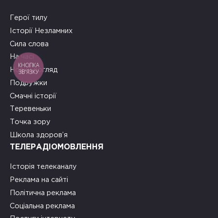
Герої тилу
Історії Незламних
Сила слова
На часі
КНОПКА
Новий погляд
ЗВ'ЯЗКУ
Подружки
Смачні історії
Теревеньки
Точка зору
Школа здоров’я
ТЕЛЕРАДІОМОВЛЕННЯ
Історія телеканалу
Реклама на сайті
Політична реклама
Соціальна реклама