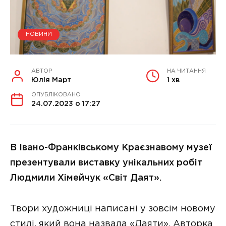
НОВИНИ
АВТОР
НА ЧИТАННЯ
Юлія Март
1 хв
ОПУБЛІКОВАНО
24.07.2023 о 17:27
В Івано-Франківському Краєзнавому музеї
презентували виставку унікальних робіт
Людмили Хімейчук «Світ Даят».
Твори художниці написані у зовсім новому
стилі, який вона назвала «Даяти». Авторка