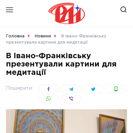
Skip
to
content
НОВИНИ
Головна
Новини
В Івано-Франківську
презентували картини для медитації
СВІТ
В Івано-Франківську
презентували картини для
медитації
УКРАЇНА
Поширити: