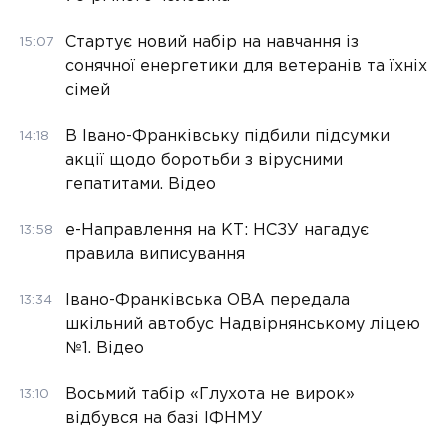
Стартує новий набір на навчання із
15:07
сонячної енергетики для ветеранів та їхніх
сімей
В Івано-Франківську підбили підсумки
14:18
акції щодо боротьби з вірусними
гепатитами. Відео
е-Направлення на КТ: НСЗУ нагадує
13:58
правила виписування
Івано-Франківська ОВА передала
13:34
шкільний автобус Надвірнянському ліцею
№1. Відео
Восьмий табір «Глухота не вирок»
13:10
відбувся на базі ІФНМУ