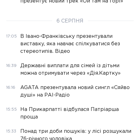
презентує новий трек «Ой там на горі»
6 СЕРПНЯ
В Івано-Франківську презентували
17:05
виставку, яка навчає спілкуватися без
стереотипів. Відео
Державні виплати для сімей із дітьми
16:39
можна отримувати через «Дія.Картку»
AGATA презентувала новий сингл «Сяйво
16:16
душі» на РАІ-Радіо
На Прикарпатті відбулася Патріарша
15:55
проща
Понад три доби пошуків: у лісі розшукали
15:33
76-річного чоловіка