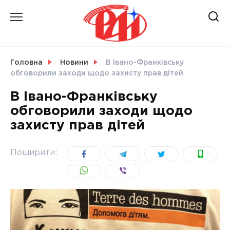
Skip
to
content
НОВИНИ
Головна
Новини
В Івано-Франківську
обговорили заходи щодо захисту прав дітей
СВІТ
В Івано-Франківську
обговорили заходи щодо
захисту прав дітей
УКРАЇНА
Поширити: