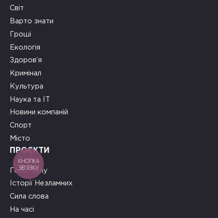
Світ
Варто знати
Гроші
Екологія
Здоров’я
Кримінал
Культура
Наука та ІТ
Новини компаній
Спорт
Місто
ПРОЄКТИ
КНОПКА
ЗВ'ЯЗКУ
Герої тилу
Історії Незламних
Сила слова
На часі