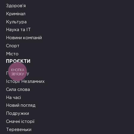
Здоров’я
Кримінал
Культура
Наука та ІТ
Новини компаній
Спорт
Місто
ПРОЄКТИ
КНОПКА
Герої тилу
ЗВ'ЯЗКУ
Історії Незламних
Сила слова
На часі
Новий погляд
Подружки
Смачні історії
Теревеньки