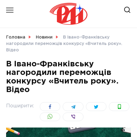
Skip
to
content
НОВИНИ
Головна
Новини
В Івано-Франківську
нагородили переможців конкурсу «Вчитель року».
СВІТ
Відео
В Івано-Франківську
нагородили переможців
конкурсу «Вчитель року».
УКРАЇНА
Відео
Поширити: