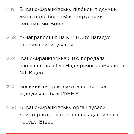
В Івано-Франківську підбили підсумки
14:18
акції щодо боротьби з вірусними
гепатитами. Відео
е-Направлення на КТ: НСЗУ нагадує
13:58
правила виписування
Івано-Франківська ОВА передала
13:34
шкільний автобус Надвірнянському ліцею
№1. Відео
Восьмий табір «Глухота не вирок»
13:10
відбувся на базі ІФНМУ
В Івано-Франківську організували
12:50
майстер-клас зі створення адаптивного
посуду. Відео