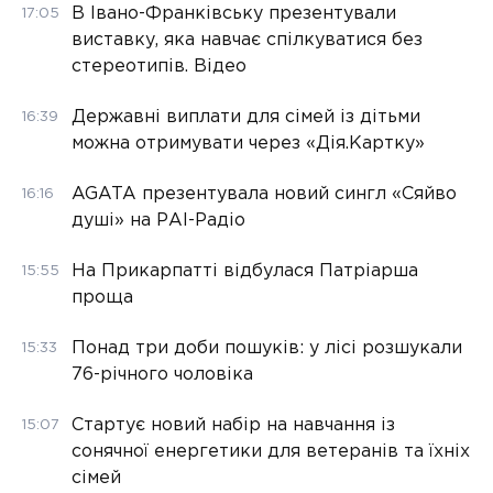
В Івано-Франківську презентували
17:05
виставку, яка навчає спілкуватися без
стереотипів. Відео
Державні виплати для сімей із дітьми
16:39
можна отримувати через «Дія.Картку»
AGATA презентувала новий сингл «Сяйво
16:16
душі» на РАІ-Радіо
На Прикарпатті відбулася Патріарша
15:55
проща
Понад три доби пошуків: у лісі розшукали
15:33
76-річного чоловіка
Стартує новий набір на навчання із
15:07
сонячної енергетики для ветеранів та їхніх
сімей