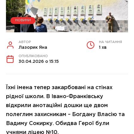
НОВИНИ
АВТОР
НА ЧИТАННЯ
Лазорик Яна
1 хв
ОПУБЛІКОВАНО
30.04.2026 о 15:15
Їхні імена тепер закарбовані на стінах
рідної школи. В Івано-Франківську
відкрили анотаційні дошки ще двом
полеглим захисникам – Богдану Власію та
Вадиму Сокирку. Обидва Герої були
учнями ліцею №10.