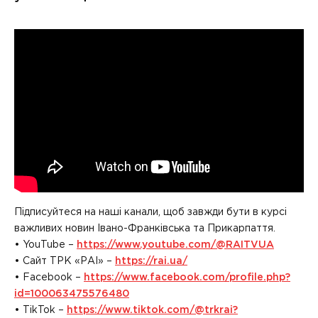
Підписуйтеся на наші канали, щоб завжди бути в курсі
важливих новин Івано-Франківська та Прикарпаття.
• YouTube –
https://www.youtube.com/@RAITVUA
• Сайт ТРК «РАІ» –
https://rai.ua/
• Facebook –
https://www.facebook.com/profile.php?
id=100063475576480
• TikTok –
https://www.tiktok.com/@trkrai?