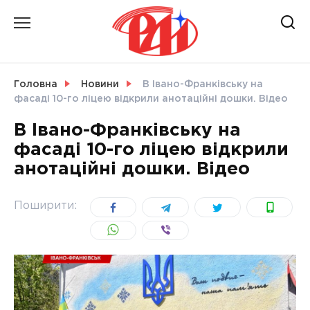
Skip
to
content
НОВИНИ
Головна
Новини
В Івано-Франківську на
фасаді 10-го ліцею відкрили анотаційні дошки. Відео
СВІТ
В Івано-Франківську на
фасаді 10-го ліцею відкрили
анотаційні дошки. Відео
УКРАЇНА
Поширити: