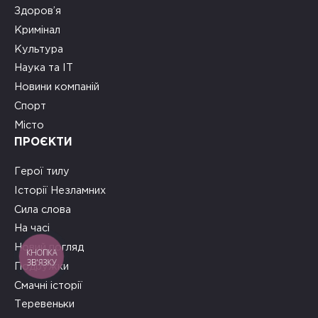
Здоров’я
Кримінал
Культура
Наука та ІТ
Новини компаній
Спорт
Місто
ПРОЄКТИ
Герої тилу
Історії Незламних
Сила слова
На часі
Новий погляд
КНОПКА
ЗВ'ЯЗКУ
Подружки
Смачні історії
Теревеньки