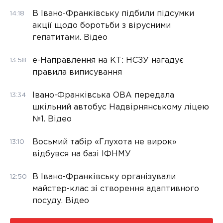
В Івано-Франківську підбили підсумки
14:18
акції щодо боротьби з вірусними
гепатитами. Відео
е-Направлення на КТ: НСЗУ нагадує
13:58
правила виписування
Івано-Франківська ОВА передала
13:34
шкільний автобус Надвірнянському ліцею
№1. Відео
Восьмий табір «Глухота не вирок»
13:10
відбувся на базі ІФНМУ
В Івано-Франківську організували
12:50
майстер-клас зі створення адаптивного
посуду. Відео