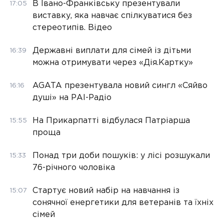
В Івано-Франківську презентували
17:05
виставку, яка навчає спілкуватися без
стереотипів. Відео
Державні виплати для сімей із дітьми
16:39
можна отримувати через «Дія.Картку»
AGATA презентувала новий сингл «Сяйво
16:16
душі» на РАІ-Радіо
На Прикарпатті відбулася Патріарша
15:55
проща
Понад три доби пошуків: у лісі розшукали
15:33
76-річного чоловіка
Стартує новий набір на навчання із
15:07
сонячної енергетики для ветеранів та їхніх
сімей