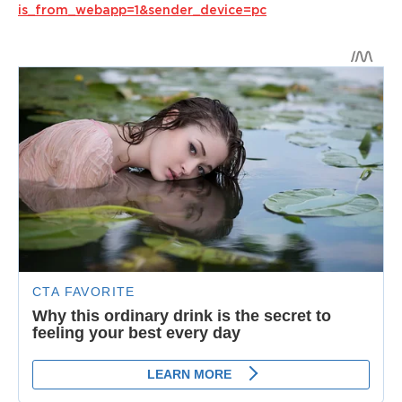
is_from_webapp=1&sender_device=pc