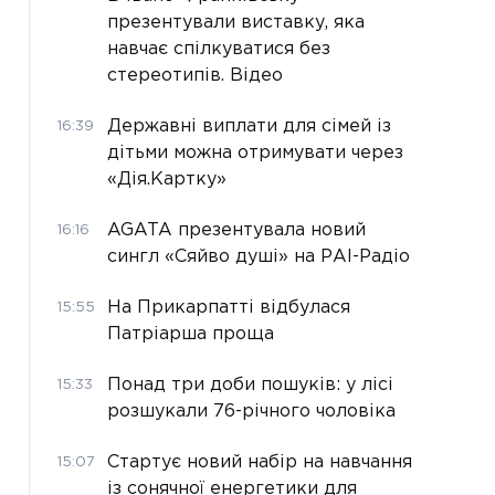
презентували виставку, яка
навчає спілкуватися без
стереотипів. Відео
Державні виплати для сімей із
16:39
дітьми можна отримувати через
«Дія.Картку»
AGATA презентувала новий
16:16
сингл «Сяйво душі» на РАІ-Радіо
На Прикарпатті відбулася
15:55
Патріарша проща
Понад три доби пошуків: у лісі
15:33
розшукали 76-річного чоловіка
Стартує новий набір на навчання
15:07
із сонячної енергетики для