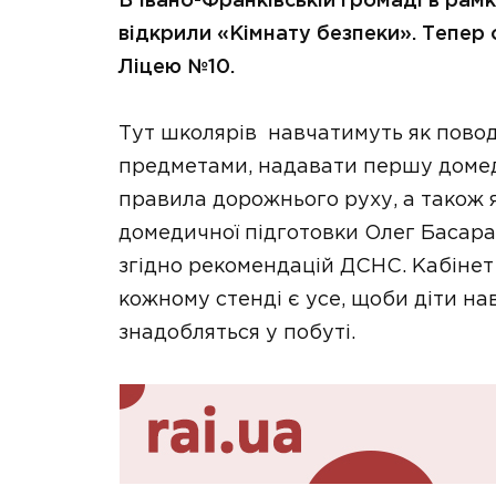
В Івано-Франківській громаді в рам
відкрили «Кімнату безпеки». Тепер 
Ліцею №10.
Тут школярів навчатимуть як пово
предметами, надавати першу домед
правила дорожнього руху, а також я
домедичної підготовки Олег Басара
згідно рекомендацій ДСНС. Кабінет 
кожному стенді є усе, щоби діти на
знадобляться у побуті.