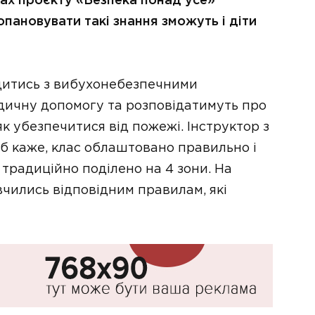
ках проєкту «Безпека понад усе»
опановувати такі знання зможуть і діти
дитись з вибухонебезпечними
ичну допомогу та розповідатимуть про
к убезпечитися від пожежі. Інструктор з
б каже, клас облаштовано правильно і
традиційно поділено на 4 зони. На
вчились відповідним правилам, які