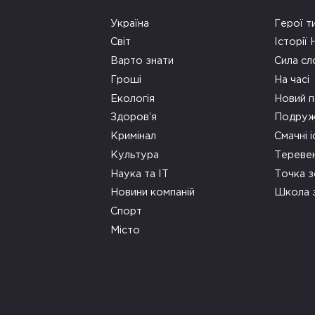
Україна
Герої т
Світ
Історії
Варто знати
Сила сл
Гроші
На часі
Екологія
Новий п
Здоров’я
Подруж
Кримінал
Смачні і
Культура
Тереве
Наука та ІТ
Точка 
Новини компаній
Школа 
Спорт
Місто