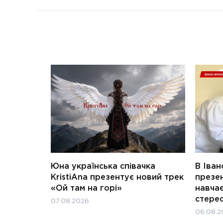
Юна українська співачка
В Іван
KristiAna презентує новий трек
презен
«Ой там на горі»
навчає
стерео
07.08.2026
06.08.2