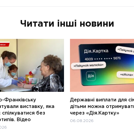
Читати інші новини
о-Франківську
Державні виплати для сім
тували виставку, яка
дітьми можна отримуват
 спілкуватися без
через «Дія.Картку»
типів. Відео
06.08.2026
026