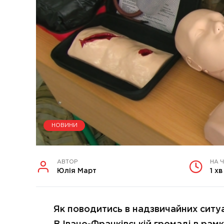
НОВИНИ
АВТОР
НА 
Юлія Март
1 хв
Як поводитись в надзвичайних ситу