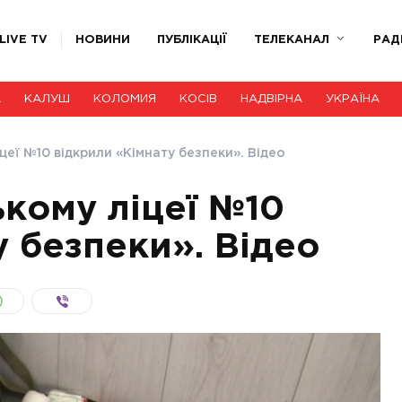
LIVE TV
НОВИНИ
ПУБЛІКАЦІЇ
ТЕЛЕКАНАЛ
РАД
А
КАЛУШ
КОЛОМИЯ
КОСІВ
НАДВІРНА
УКРАЇНА
цеї №10 відкрили «Кімнату безпеки». Відео
ькому ліцеї №10
у безпеки». Відео