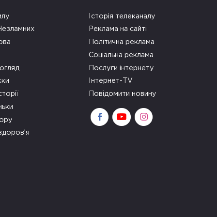
илу
Історія телеканалу
 Незламних
Реклама на сайті
ова
Політична реклама
Соціальна реклама
огляд
Послуги інтернету
ки
Інтернет-TV
сторії
Повідомити новину
ньки
зору
здоров’я