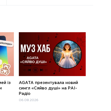
ей із
AGATA презентувала новий
и
сингл «Сяйво душі» на РАІ-
Радіо
06.08.2026