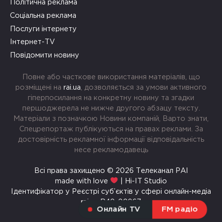
Політична реклама
Соціальна реклама
Послуги інтернету
Інтернет-TV
Повідомити новину
Повне або часткове використання матеріалів, що
розміщені на
rai.ua
, дозволяється за умови активного
гіперпосилання на конкретну новину та згадки
першоджерела не нижче другого абзацу тексту.
Матеріали з позначкою Новини компаній, Варто знати,
Спецрепортаж публікуються на правах реклами. За
достовірність рекламної інформації відповідальність
несе рекламодавець
Всі права захищено © 2026 Телеканал РАІ
made with love
| Hi-IT Studio
Ідентифікатор у Реєстрі суб’єктів у сфері онлайн-медіа
rai.ua R40-00967
Онлайн TV
FM радіо