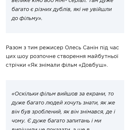
велике кіно або міні- серіал. Там дуже
багато є різних дублів, які не увійшли
до фільму».
Разом з тим режисер Олесь Санін під час
цих шоу розпочне створення майбутньої
стрічки «Як знімали фільм «Довбуш».
«Оскільки фільм вийшов за екрани, то
дуже багато людей хочуть знати, як же
він був зроблений, як він знімався, де і
чому. Є дуже багато запитань і ми