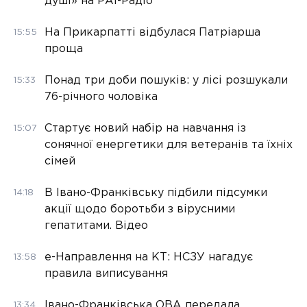
душі» на РАІ-Радіо
На Прикарпатті відбулася Патріарша
15:55
проща
Понад три доби пошуків: у лісі розшукали
15:33
76-річного чоловіка
Стартує новий набір на навчання із
15:07
сонячної енергетики для ветеранів та їхніх
сімей
В Івано-Франківську підбили підсумки
14:18
акції щодо боротьби з вірусними
гепатитами. Відео
е-Направлення на КТ: НСЗУ нагадує
13:58
правила виписування
Івано-Франківська ОВА передала
13:34