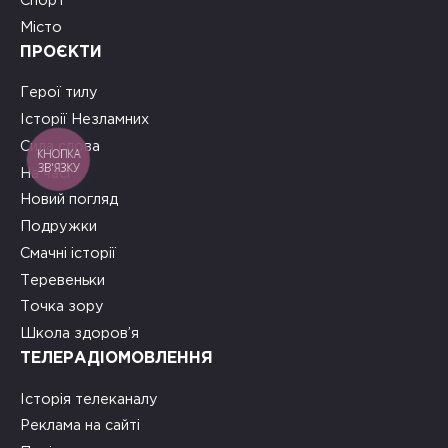
Спорт
Місто
ПРОЄКТИ
Герої тилу
Історії Незламних
Сила слова
КНОПКА
ЗВ'ЯЗКУ
На часі
Новий погляд
Подружки
Смачні історії
Теревеньки
Точка зору
Школа здоров’я
ТЕЛЕРАДІОМОВЛЕННЯ
Історія телеканалу
Реклама на сайті