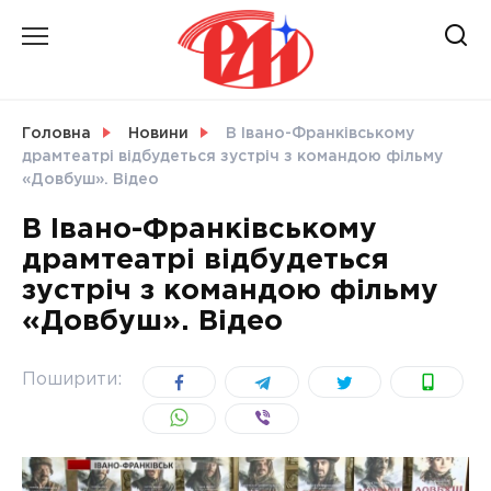
Skip
to
content
НОВИНИ
Головна
Новини
В Івано-Франківському
драмтеатрі відбудеться зустріч з командою фільму
СВІТ
«Довбуш». Відео
В Івано-Франківському
драмтеатрі відбудеться
зустріч з командою фільму
УКРАЇНА
«Довбуш». Відео
Поширити: