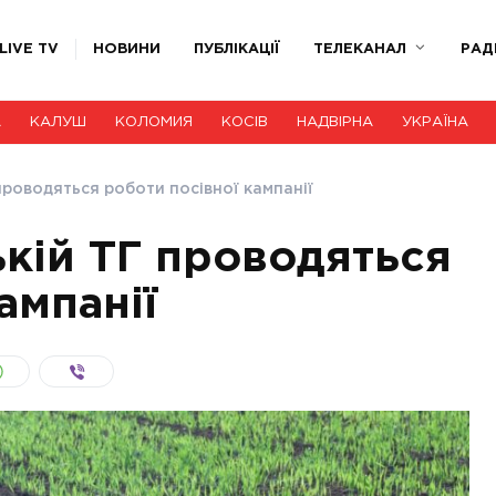
LIVE TV
НОВИНИ
ПУБЛІКАЦІЇ
ТЕЛЕКАНАЛ
РАД
А
КАЛУШ
КОЛОМИЯ
КОСІВ
НАДВІРНА
УКРАЇНА
проводяться роботи посівної кампанії
ькій ТГ проводяться
ампанії