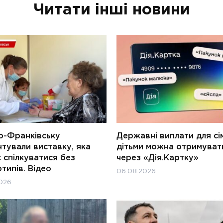
Читати інші новини
о-Франківську
Державні виплати для сім
тували виставку, яка
дітьми можна отримуват
 спілкуватися без
через «Дія.Картку»
типів. Відео
06.08.2026
026