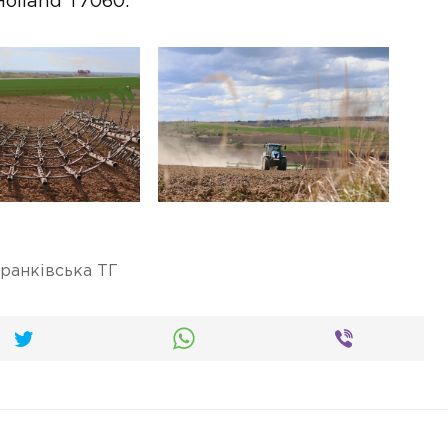
Holland T7060.
ранківська ТГ