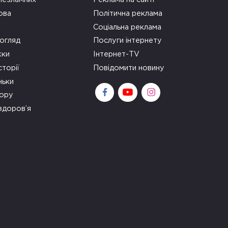
ова
Політична реклама
Соціальна реклама
огляд
Послуги інтернету
ки
Інтернет-TV
сторії
Повідомити новину
ньки
зору
здоров’я