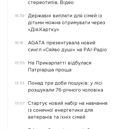
стереотипів. Відео
Державні виплати для сімей із
16:39
дітьми можна отримувати через
«Дія.Картку»
AGATA презентувала новий
16:16
сингл «Сяйво душі» на РАІ-Радіо
На Прикарпатті відбулася
15:55
Патріарша проща
Понад три доби пошуків: у лісі
15:33
розшукали 76-річного чоловіка
Стартує новий набір на навчання
15:07
із сонячної енергетики для
ветеранів та їхніх сімей