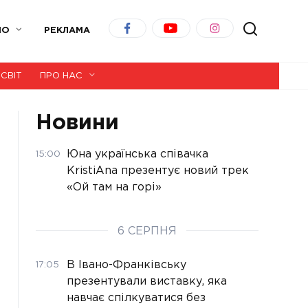
ІО
РЕКЛАМА
СВІТ
ПРО НАС
Новини
Юна українська співачка
15:00
KristiAna презентує новий трек
«Ой там на горі»
6 СЕРПНЯ
В Івано-Франківську
17:05
презентували виставку, яка
навчає спілкуватися без