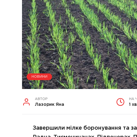
НОВИНИ
АВТОР
НА 
Лазорик Яна
1 хв
Завершили мілке боронування та зак