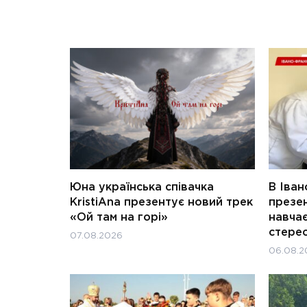
Юна українська співачка
В Іван
KristiAna презентує новий трек
презен
«Ой там на горі»
навчає
стерео
07.08.2026
06.08.2