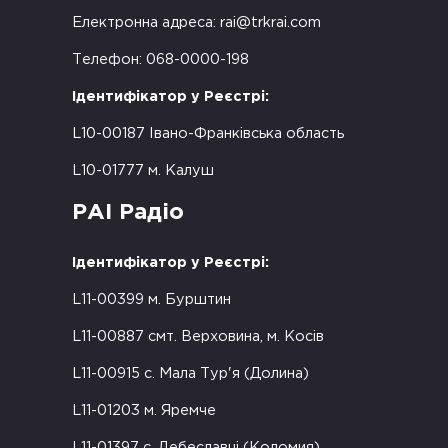
Електронна адреса:
rai@trkrai.com
Телефон: 068-0000-198
Ідентифікатор у Реєстрі:
L10-00187 Івано-Франківська область
L10-01777 м. Калуш
РАІ Радіо
Ідентифікатор у Реєстрі:
L11-00399 м. Бурштин
L11-00887 смт. Верховина, м. Косів
L11-00915 с. Мала Тур'я (Долина)
L11-01203 м. Яремче
L11-01397 с. Дебеславці (Коломия)