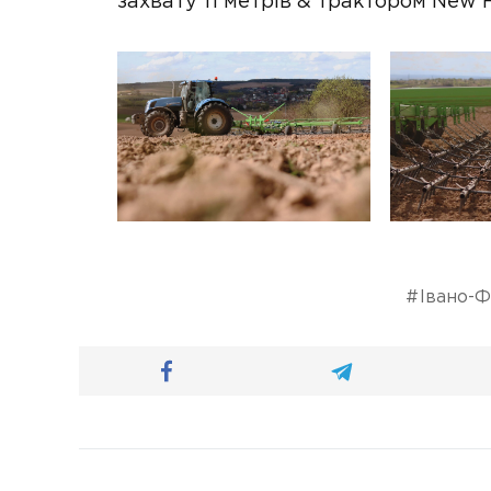
захвату 11 метрів & трактором New 
Івано-Ф