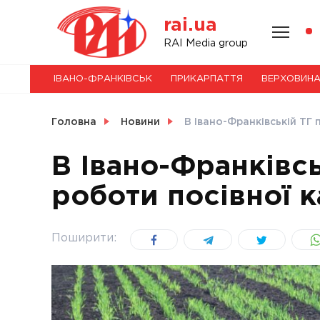
Skip
rai.ua
to
content
НОВИНИ
RAI Media group
ІВАНО-ФРАНКІВСЬК
ПРИКАРПАТТЯ
ВЕРХОВИН
СВІТ
Головна
Новини
В Івано-Франківській ТГ 
В Івано-Франківс
роботи посівної к
УКРАЇНА
Поширити: