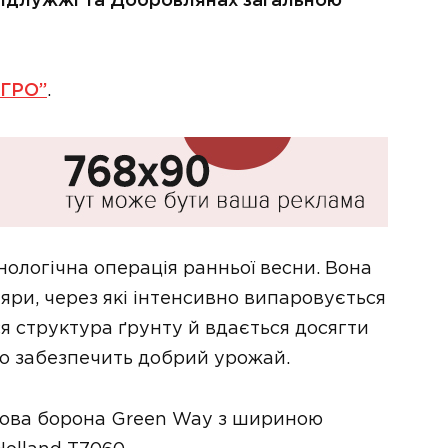
 Підлужжі та Добровлянах загальною
АГРО”
.
нологічна операція ранньої весни. Вона
яри, через які інтенсивно випаровується
я структура ґрунту й вдається досягти
о забезпечить добрий урожай.
фова борона Green Way з шириною