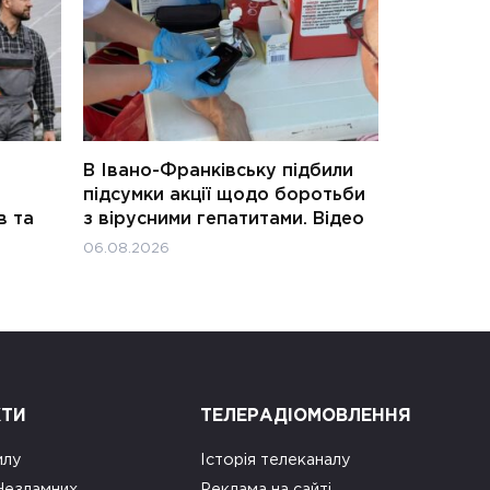
В Івано-Франківську підбили
підсумки акції щодо боротьби
в та
з вірусними гепатитами. Відео
06.08.2026
КТИ
ТЕЛЕРАДІОМОВЛЕННЯ
илу
Історія телеканалу
 Незламних
Реклама на сайті