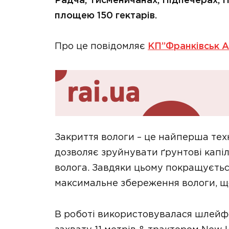
Радча, Тисменичанах, Підпечерах,
площею 150 гектарів.
Про це повідомляє
КП”Франківськ 
Закриття вологи – це найперша тех
дозволяє зруйнувати ґрунтові капіл
волога. Завдяки цьому покращуєтьс
максимальне збереження вологи, щ
В роботі використовувалася шлей