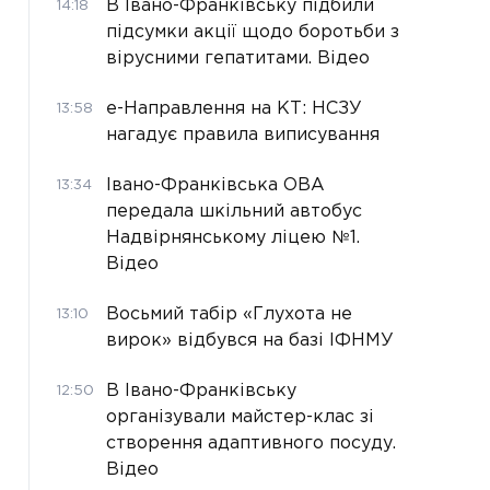
В Івано-Франківську підбили
14:18
підсумки акції щодо боротьби з
вірусними гепатитами. Відео
е-Направлення на КТ: НСЗУ
13:58
нагадує правила виписування
Івано-Франківська ОВА
13:34
передала шкільний автобус
Надвірнянському ліцею №1.
Відео
Восьмий табір «Глухота не
13:10
вирок» відбувся на базі ІФНМУ
В Івано-Франківську
12:50
організували майстер-клас зі
створення адаптивного посуду.
Відео