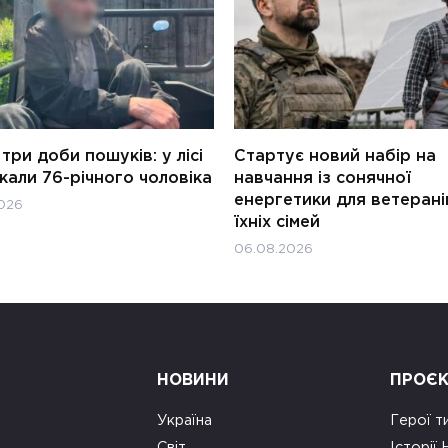
три доби пошуків: у лісі
Стартує новий набір на
али 76-річного чоловіка
навчання із сонячної
енергетики для ветерані
026
їхніх сімей
06.08.2026
НОВИНИ
ПРОЄ
Україна
Герої т
Світ
Історії