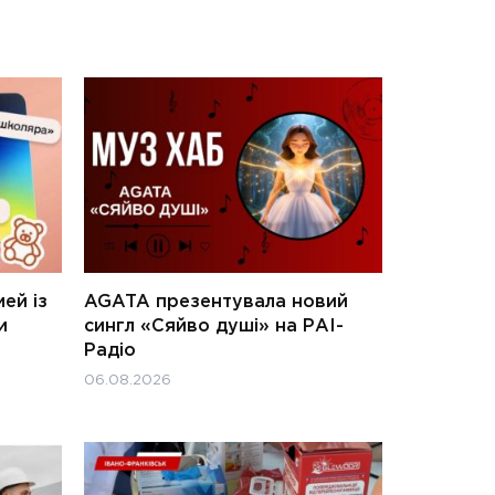
ей із
AGATA презентувала новий
и
сингл «Сяйво душі» на РАІ-
Радіо
06.08.2026