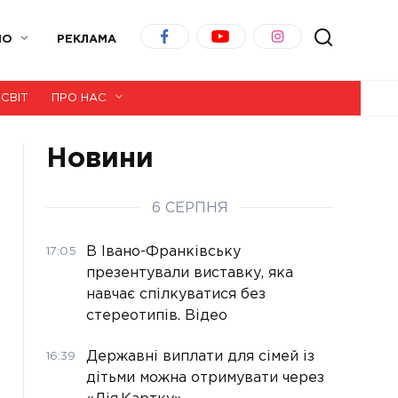
ІО
РЕКЛАМА
СВІТ
ПРО НАС
Новини
6 СЕРПНЯ
В Івано-Франківську
17:05
презентували виставку, яка
навчає спілкуватися без
стереотипів. Відео
Державні виплати для сімей із
16:39
дітьми можна отримувати через