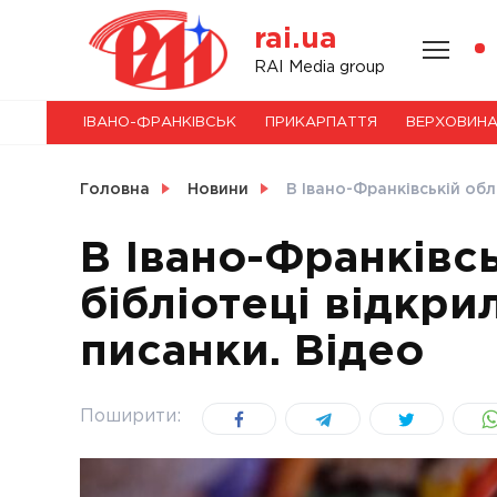
Skip
rai.ua
to
content
НОВИНИ
RAI Media group
ІВАНО-ФРАНКІВСЬК
ПРИКАРПАТТЯ
ВЕРХОВИН
СВІТ
Головна
Новини
В Івано-Франківській обл
В Івано-Франківсь
бібліотеці відкри
УКРАЇНА
писанки. Відео
Поширити: