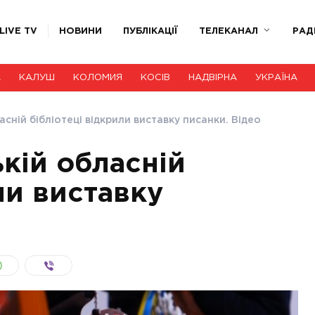
LIVE TV
НОВИНИ
ПУБЛІКАЦІЇ
ТЕЛЕКАНАЛ
РАД
А
КАЛУШ
КОЛОМИЯ
КОСІВ
НАДВІРНА
УКРАЇНА
асній бібліотеці відкрили виставку писанки. Відео
кій обласній
ли виставку