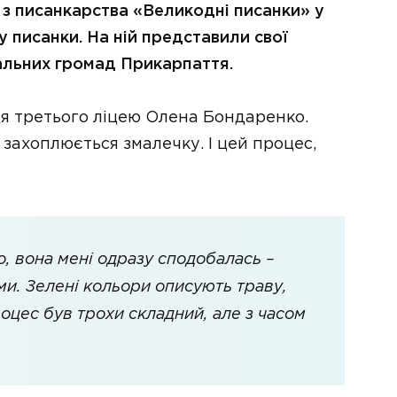
 з писанкарства «Великодні писанки» у
у писанки. На ній представили свої
іальних громад Прикарпаття.
я третього ліцею Олена Бондаренко.
захоплюється змалечку. І цей процес,
, вона мені одразу сподобалась –
и. Зелені кольори описують траву,
оцес був трохи складний, але з часом