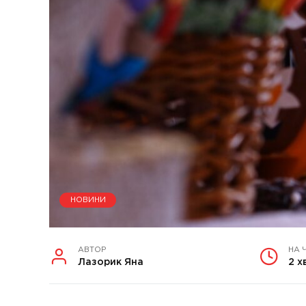
НОВИНИ
АВТОР
НА 
Лазорик Яна
2 х