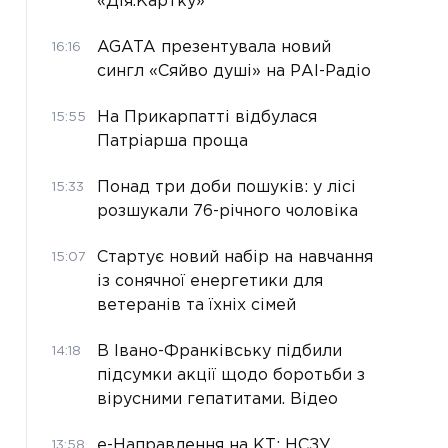
«Дія.Картку»
AGATA презентувала новий
16:16
сингл «Сяйво душі» на РАІ-Радіо
На Прикарпатті відбулася
15:55
Патріарша проща
Понад три доби пошуків: у лісі
15:33
розшукали 76-річного чоловіка
Стартує новий набір на навчання
15:07
із сонячної енергетики для
ветеранів та їхніх сімей
В Івано-Франківську підбили
14:18
підсумки акції щодо боротьби з
вірусними гепатитами. Відео
е-Направлення на КТ: НСЗУ
13:58