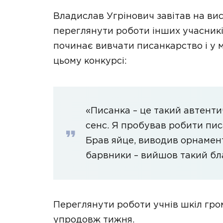
Владислав Угрінович завітав на ви
переглянути роботи інших учасників
починає вивчати писанкарство і у 
цьому конкурсі:
«Писанка – це такий автенти
сенс. Я пробував робити пис
Брав яйце, виводив орнамент
барвники – вийшов такий бл
Переглянути роботи учнів шкіл гро
упродовж тижня.