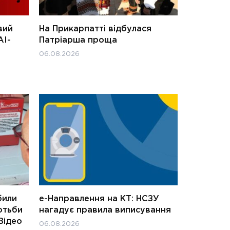
вий
На Прикарпатті відбулася
АІ-
Патріарша проща
06.08.2026
били
е-Направлення на КТ: НСЗУ
отьби
нагадує правила виписування
Відео
06.08.2026