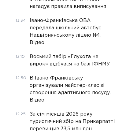
нагадує правила виписування
Івано-Франківська ОВА
13:34
передала шкільний автобус
Надвірнянському ліцею №1.
Відео
Восьмий табір «Глухота не
13:10
вирок» відбувся на базі ІФНМУ
В Івано-Франківську
12:50
організували майстер-клас зі
створення адаптивного посуду.
Відео
За сім місяців 2026 року
12:25
туристичний збір на Прикарпатті
перевищив 33,5 млн грн