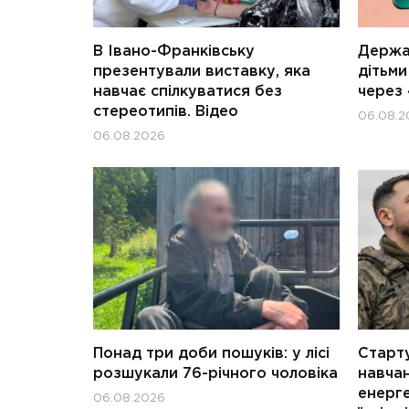
В Івано-Франківську
Держав
презентували виставку, яка
дітьм
навчає спілкуватися без
через 
стереотипів. Відео
06.08.2
06.08.2026
Понад три доби пошуків: у лісі
Старту
розшукали 76-річного чоловіка
навчан
енерге
06.08.2026