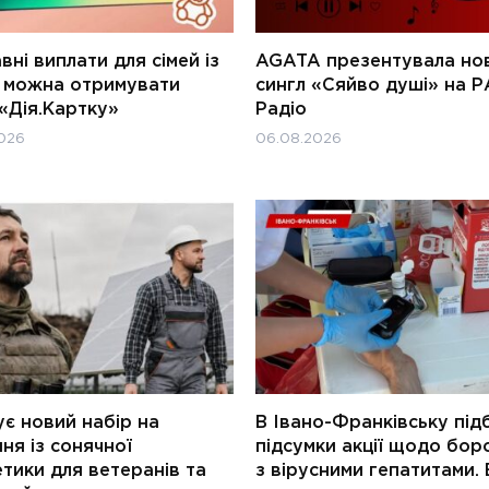
ні виплати для сімей із
AGATA презентувала но
и можна отримувати
сингл «Сяйво душі» на Р
«Дія.Картку»
Радіо
026
06.08.2026
є новий набір на
В Івано-Франківську під
ня із сонячної
підсумки акції щодо бор
тики для ветеранів та
з вірусними гепатитами. 