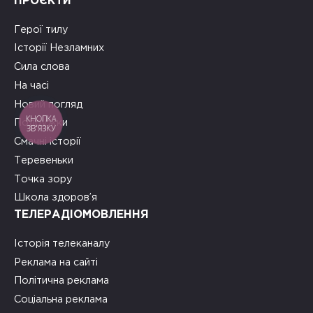
ПРОЄКТИ
Герої тилу
Історії Незламних
Сила слова
На часі
Новий погляд
КНОПКА
Подружки
ЗВ'ЯЗКУ
Смачні історії
Теревеньки
Точка зору
Школа здоров’я
ТЕЛЕРАДІОМОВЛЕННЯ
Історія телеканалу
Реклама на сайті
Політична реклама
Соціальна реклама