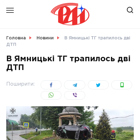
Skip
to
content
НОВИНИ
Головна
Новини
В Ямницькі ТГ трапилось дві
ДТП
СВІТ
В Ямницькі ТГ трапилось дві
ДТП
УКРАЇНА
Поширити: