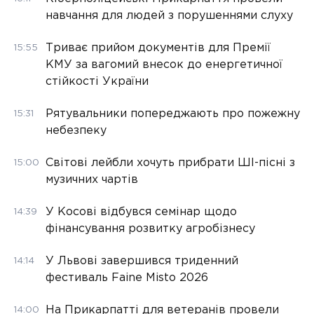
навчання для людей з порушеннями слуху
Триває прийом документів для Премії
15:55
КМУ за вагомий внесок до енергетичної
стійкості України
Рятувальники попереджають про пожежну
15:31
небезпеку
Світові лейбли хочуть прибрати ШІ-пісні з
15:00
музичних чартів
У Косові відбувся семінар щодо
14:39
фінансування розвитку агробізнесу
У Львові завершився триденний
14:14
фестиваль Faine Misto 2026
На Прикарпатті для ветеранів провели
14:00