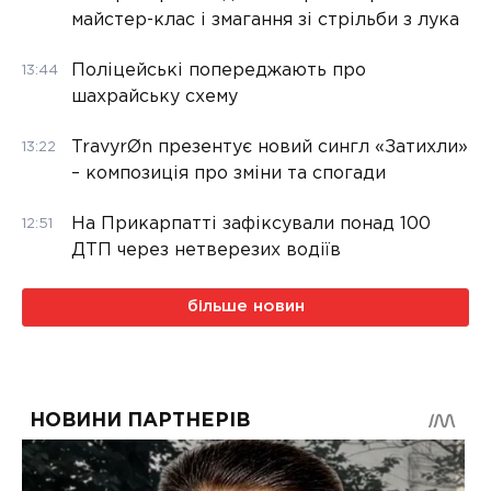
майстер-клас і змагання зі стрільби з лука
Поліцейські попереджають про
13:44
шахрайську схему
TravyrØn презентує новий сингл «Затихли»
13:22
– композиція про зміни та спогади
На Прикарпатті зафіксували понад 100
12:51
ДТП через нетверезих водіїв
більше новин