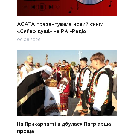
AGATA презентувала новий сингл
«Сяйво душі» на РАІ-Радіо
06.08.2026
На Прикарпатті відбулася Патріарша
проща