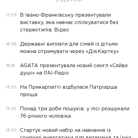
6 СЕРПНЯ
В Івано-Франківську презентували
17:05
виставку, яка навчає спілкуватися без
стереотипів. Відео
Державні виплати для сімей із дітьми
16:39
можна отримувати через «Дія.Картку»
AGATA презентувала новий сингл «Сяйво
16:16
душі» на РАІ-Радіо
На Прикарпатті відбулася Патріарша
15:55
проща
Понад три доби пошуків: у лісі розшукали
15:33
76-річного чоловіка
Стартує новий набір на навчання із
15:07
сонячної енергетики для ветеранів та їхніх