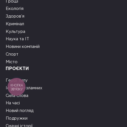
Гроші
Екологія
Здоров’я
Кримінал
Культура
Наука та ІТ
Новини компаній
Спорт
Місто
ПРОЄКТИ
Герої тилу
КНОПКА
Історії Незламних
ЗВ'ЯЗКУ
Сила слова
На часі
Новий погляд
Подружки
Смачні історії