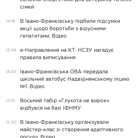
сімей
В Івано-Франківську підбили підсумки
14:18
акції щодо боротьби з вірусними
гепатитами. Відео
е-Направлення на КТ: НСЗУ нагадує
13:58
правила виписування
Івано-Франківська ОВА передала
13:34
шкільний автобус Надвірнянському ліцею
№1. Відео
Восьмий табір «Глухота не вирок»
13:10
відбувся на базі ІФНМУ
В Івано-Франківську організували
12:50
майстер-клас зі створення адаптивного
посуду. Відео