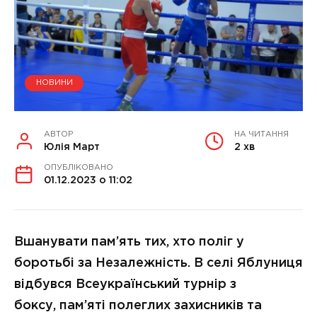
НОВИНИ
АВТОР
НА ЧИТАННЯ
Юлія Март
2 хв
ОПУБЛІКОВАНО
01.12.2023 о 11:02
Вшанувати пам’ять тих, хто поліг у
боротьбі за Незалежність. В селі Яблуниця
відбувся Всеукраїнський турнір з
боксу, пам’яті полеглих захисників та