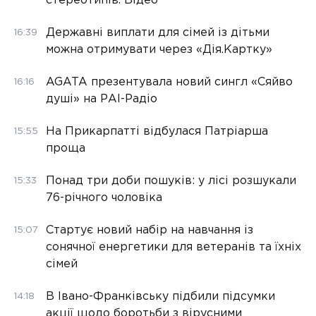
стереотипів. Відео
Державні виплати для сімей із дітьми
16:39
можна отримувати через «Дія.Картку»
AGATA презентувала новий сингл «Сяйво
16:16
душі» на РАІ-Радіо
На Прикарпатті відбулася Патріарша
15:55
проща
Понад три доби пошуків: у лісі розшукали
15:33
76-річного чоловіка
Стартує новий набір на навчання із
15:07
сонячної енергетики для ветеранів та їхніх
сімей
В Івано-Франківську підбили підсумки
14:18
акції щодо боротьби з вірусними