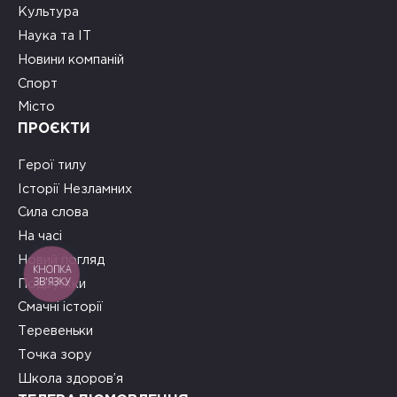
Культура
Наука та ІТ
Новини компаній
Спорт
Місто
ПРОЄКТИ
Герої тилу
Історії Незламних
Сила слова
На часі
Новий погляд
КНОПКА
ЗВ'ЯЗКУ
Подружки
Смачні історії
Теревеньки
Точка зору
Школа здоров’я