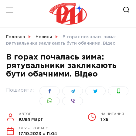
Skip
to
content
НОВИНИ
Головна
Новини
В горах почалась зима:
рятувальники закликають бути обачними. Відео
СВІТ
В горах почалась зима:
рятувальники закликають
бути обачними. Відео
УКРАЇНА
Поширити:
АВТОР
НА ЧИТАННЯ
Юлія Март
1 хв
ОПУБЛІКОВАНО
17.10.2023 о 11:04