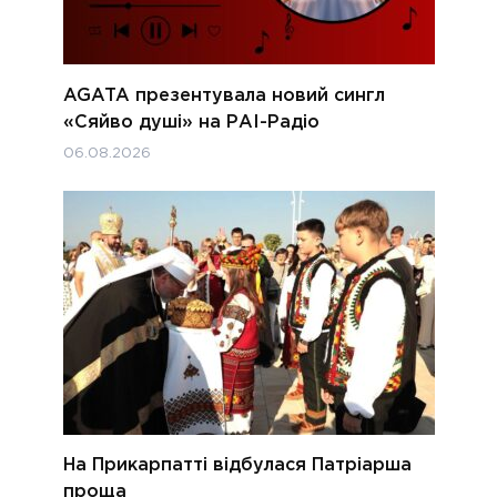
AGATA презентувала новий сингл
«Сяйво душі» на РАІ-Радіо
06.08.2026
На Прикарпатті відбулася Патріарша
проща