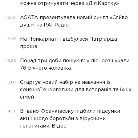
можна отримувати через «Дія.Картку»
AGATA презентувала новий сингл «Сяйво
16:16
душі» на РАІ-Радіо
На Прикарпатті відбулася Патріарша
15:55
проща
Понад три доби пошуків: у лісі розшукали
15:33
76-річного чоловіка
Стартує новий набір на навчання із
15:07
сонячної енергетики для ветеранів та їхніх
сімей
В Івано-Франківську підбили підсумки
14:18
акції щодо боротьби з вірусними
гепатитами. Відео