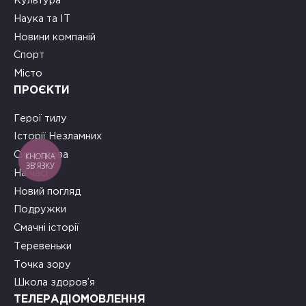
Культура
Наука та ІТ
Новини компаній
Спорт
Місто
ПРОЄКТИ
Герої тилу
Історії Незламних
Сила слова
КНОПКА
ЗВ'ЯЗКУ
На часі
Новий погляд
Подружки
Смачні історії
Теревеньки
Точка зору
Школа здоров’я
ТЕЛЕРАДІОМОВЛЕННЯ