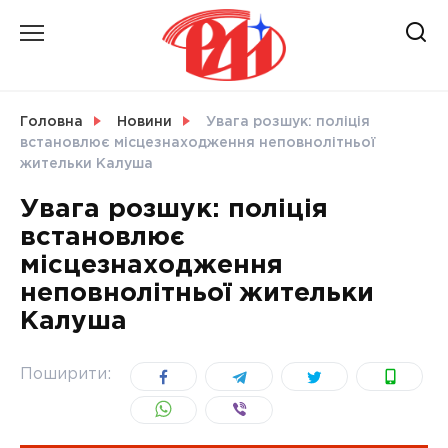
Skip
to
content
НОВИНИ
Головна
Новини
Увага розшук: поліція
встановлює місцезнаходження неповнолітньої
СВІТ
жительки Калуша
Увага розшук: поліція
встановлює
місцезнаходження
УКРАЇНА
неповнолітньої жительки
Калуша
Поширити: