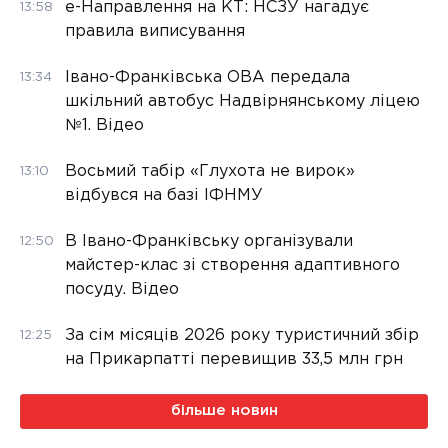
е-Направлення на КТ: НСЗУ нагадує
13:58
правила виписування
Івано-Франківська ОВА передала
13:34
шкільний автобус Надвірнянському ліцею
№1. Відео
Восьмий табір «Глухота не вирок»
13:10
відбувся на базі ІФНМУ
В Івано-Франківську організували
12:50
майстер-клас зі створення адаптивного
посуду. Відео
За сім місяців 2026 року туристичний збір
12:25
на Прикарпатті перевищив 33,5 млн грн
більше новин