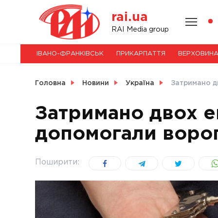
Skip
rai.ua
to
content
НОВИНИ
RAI Media group
ІВАНО-ФРАНКІВСЬК
ПРИКАРПАТТЯ
ВЕРХОВИН
СВІТ
Головна
Новини
Україна
Затримано д
Затримано двох е
допомогали воро
УКРАЇНА
Поширити: