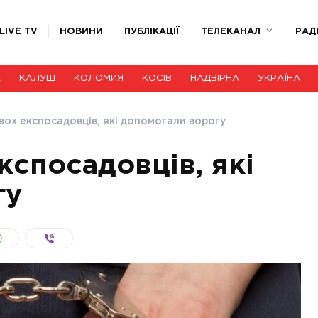
LIVE TV
НОВИНИ
ПУБЛІКАЦІЇ
ТЕЛЕКАНАЛ
РАД
А
КАЛУШ
КОЛОМИЯ
КОСІВ
НАДВІРНА
УКРАЇНА
вох експосадовців, які допомогали ворогу
кспосадовців, які
гу