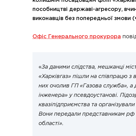
колишнім посадовцям філії «Харків
пособництві державі-агресору, вчине
виконавців без попередньої змови (ч. 1
Офіс Генерального прокурора
пові
«
За даними слідства, мешканці міс
«Харківгаз» пішли на співпрацю з в
них очолив ГП «Газова служба», а 
інженера» у псевдоустанові. Підоз
квазіпідприємства та організували 
Вони передали представникам рф 
області».