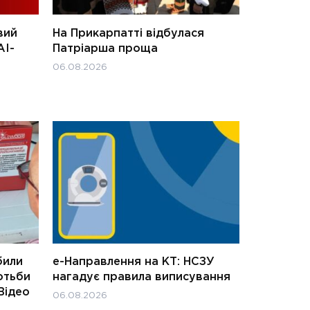
вий
На Прикарпатті відбулася
АІ-
Патріарша проща
06.08.2026
били
е-Направлення на КТ: НСЗУ
отьби
нагадує правила виписування
Відео
06.08.2026