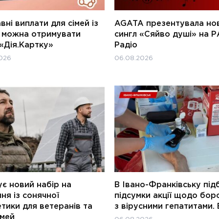
ні виплати для сімей із
AGATA презентувала но
и можна отримувати
сингл «Сяйво душі» на Р
«Дія.Картку»
Радіо
026
06.08.2026
є новий набір на
В Івано-Франківську під
ня із сонячної
підсумки акції щодо бор
тики для ветеранів та
з вірусними гепатитами. 
імей