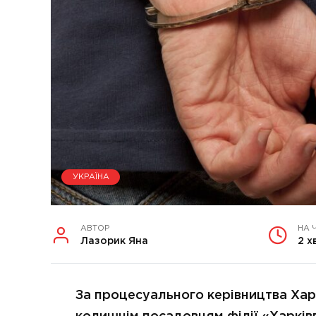
УКРАЇНА
АВТОР
НА 
Лазорик Яна
2 х
За процесуального керівництва Хар