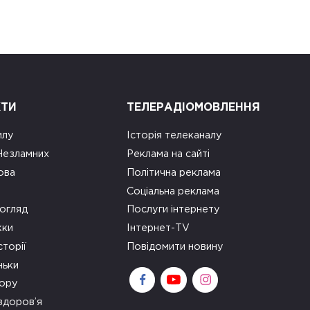
КТИ
ТЕЛЕРАДІОМОВЛЕННЯ
илу
Історія телеканалу
 Незламних
Реклама на сайті
ова
Політична реклама
Соціальна реклама
огляд
Послуги інтернету
ки
Інтернет-TV
сторії
Повідомити новину
ньки
зору
здоров’я