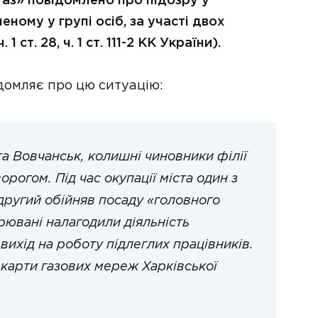
газ» повідомлено про підозру у
ному у групі осіб, за участі двох
 ст. 28, ч. 1 ст. 111-2 КК України).
домляє про цю ситуацію:
та Вовчанськ, колишні чиновники філії
орогом. Під час окупації міста один з
другий обійняв посаду «головного
рювані налагодили діяльність
вихід на роботу підлеглих працівників.
карти газових мереж Харківської