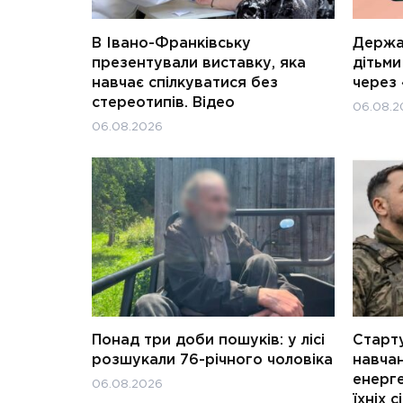
В Івано-Франківську
Держав
презентували виставку, яка
дітьм
навчає спілкуватися без
через 
стереотипів. Відео
06.08.2
06.08.2026
Понад три доби пошуків: у лісі
Старту
розшукали 76-річного чоловіка
навчан
енерге
06.08.2026
їхніх с