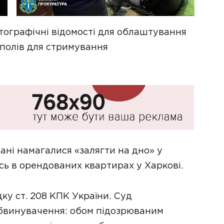
тографічні відомості для облаштування
полів для стримування
ані намагалися «залягти на дно» у
сь в орендованих квартирах у Харкові.
ку ст. 208 КПК України. Суд
бвинувачення: обом підозрюваним