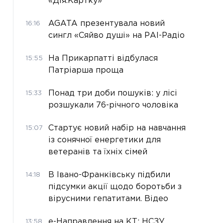
«Дія.Картку»
AGATA презентувала новий
16:16
сингл «Сяйво душі» на РАІ-Радіо
На Прикарпатті відбулася
15:55
Патріарша проща
Понад три доби пошуків: у лісі
15:33
розшукали 76-річного чоловіка
Стартує новий набір на навчання
15:07
із сонячної енергетики для
ветеранів та їхніх сімей
В Івано-Франківську підбили
14:18
підсумки акції щодо боротьби з
вірусними гепатитами. Відео
е-Направлення на КТ: НСЗУ
13:58