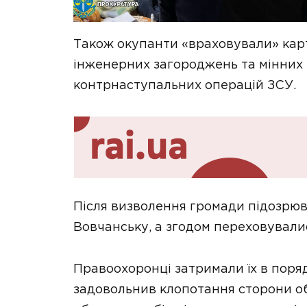
Також окупанти «враховували» кар
інженерних загороджень та мінних 
контрнаступальних операцій ЗСУ.
Після визволення громади підозрюв
Вовчанську, а згодом переховували
Правоохоронці затримали їх в поряд
задовольнив клопотання сторони о