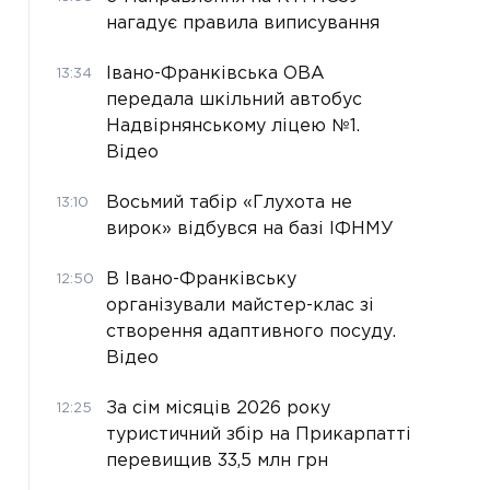
нагадує правила виписування
Івано-Франківська ОВА
13:34
передала шкільний автобус
Надвірнянському ліцею №1.
Відео
Восьмий табір «Глухота не
13:10
вирок» відбувся на базі ІФНМУ
В Івано-Франківську
12:50
організували майстер-клас зі
створення адаптивного посуду.
Відео
За сім місяців 2026 року
12:25
туристичний збір на Прикарпатті
перевищив 33,5 млн грн