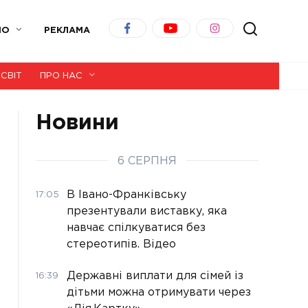
ІО
РЕКЛАМА
СВІТ
ПРО НАС
Новини
6 СЕРПНЯ
В Івано-Франківську
17:05
презентували виставку, яка
навчає спілкуватися без
стереотипів. Відео
Державні виплати для сімей із
16:39
дітьми можна отримувати через