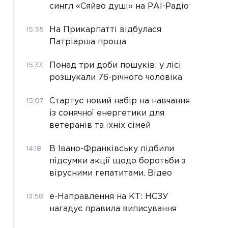
сингл «Сяйво душі» на РАІ-Радіо
На Прикарпатті відбулася
15:55
Патріарша проща
Понад три доби пошуків: у лісі
15:33
розшукали 76-річного чоловіка
Стартує новий набір на навчання
15:07
із сонячної енергетики для
ветеранів та їхніх сімей
В Івано-Франківську підбили
14:18
підсумки акції щодо боротьби з
вірусними гепатитами. Відео
е-Направлення на КТ: НСЗУ
13:58
нагадує правила виписування