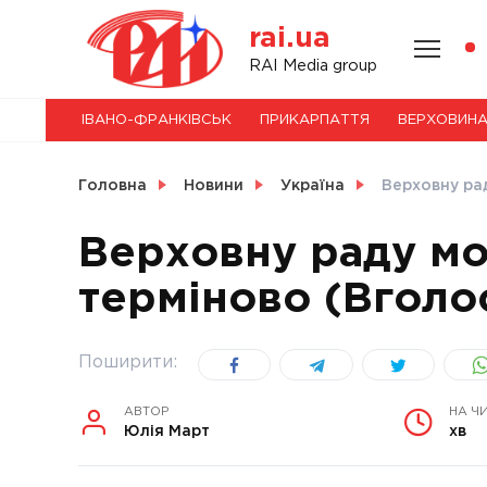
Skip
rai.ua
to
content
НОВИНИ
RAI Media group
ІВАНО-ФРАНКІВСЬК
ПРИКАРПАТТЯ
ВЕРХОВИН
СВІТ
Головна
Новини
Україна
Верховну ра
Верховну раду мо
терміново (Вголо
УКРАЇНА
Поширити:
АВТОР
НА Ч
Юлія Март
хв