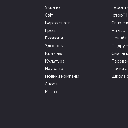
Україна
Герої т
Світ
Історії
Варто знати
Сила сл
Гроші
На часі
Екологія
Новий п
Здоров’я
Подруж
Кримінал
Смачні і
Культура
Тереве
Наука та ІТ
Точка 
Новини компаній
Школа 
Спорт
Місто