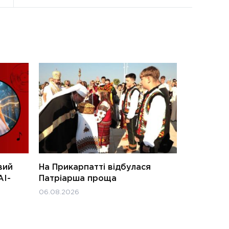
вий
На Прикарпатті відбулася
АІ-
Патріарша проща
06.08.2026