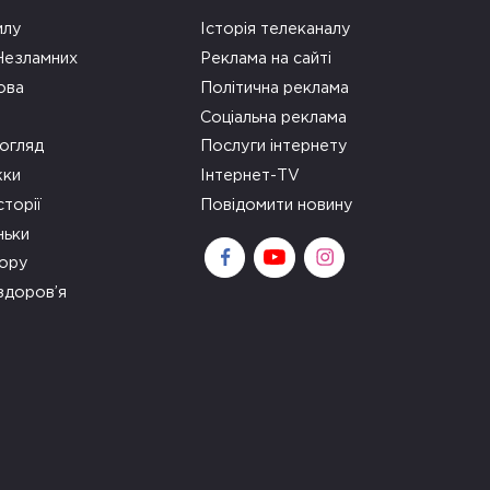
илу
Історія телеканалу
 Незламних
Реклама на сайті
ова
Політична реклама
Соціальна реклама
огляд
Послуги інтернету
ки
Інтернет-TV
сторії
Повідомити новину
ньки
зору
здоров’я