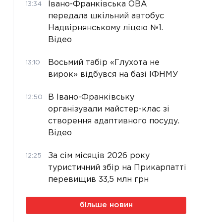
Івано-Франківська ОВА
13:34
передала шкільний автобус
Надвірнянському ліцею №1.
Відео
Восьмий табір «Глухота не
13:10
вирок» відбувся на базі ІФНМУ
В Івано-Франківську
12:50
організували майстер-клас зі
створення адаптивного посуду.
Відео
За сім місяців 2026 року
12:25
туристичний збір на Прикарпатті
перевищив 33,5 млн грн
більше новин