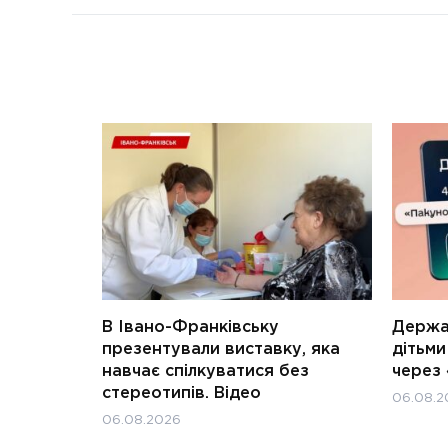
В Івано-Франківську
Держав
презентували виставку, яка
дітьм
навчає спілкуватися без
через 
стереотипів. Відео
06.08.2
06.08.2026