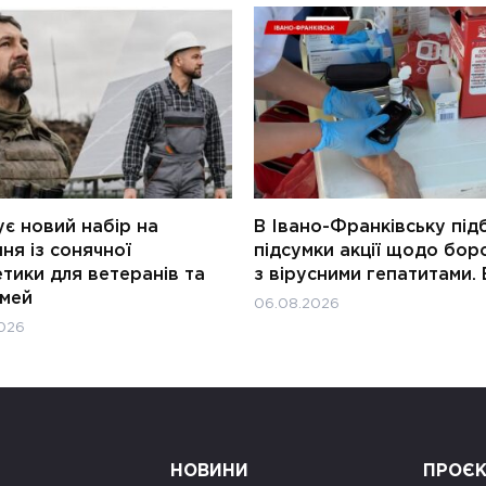
є новий набір на
В Івано-Франківську під
ня із сонячної
підсумки акції щодо бор
тики для ветеранів та
з вірусними гепатитами. 
імей
06.08.2026
026
НОВИНИ
ПРОЄ