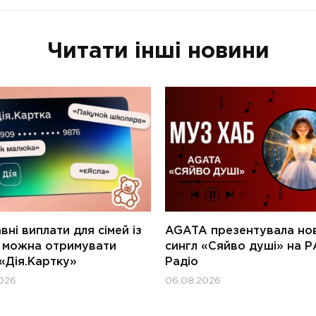
Читати інші новини
ні виплати для сімей із
AGATA презентувала но
и можна отримувати
сингл «Сяйво душі» на Р
«Дія.Картку»
Радіо
026
06.08.2026