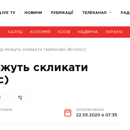
LIVE TV
НОВИНИ
ПУБЛІКАЦІЇ
ТЕЛЕКАНАЛ
РАД
А
КАЛУШ
КОЛОМИЯ
КОСІВ
НАДВІРНА
УКРАЇНА
ду можуть скликати терміново (Вголос)
жуть скликати
с)
ИТАННЯ
ОПУБЛІКОВАНО
22.03.2020 о 07:35