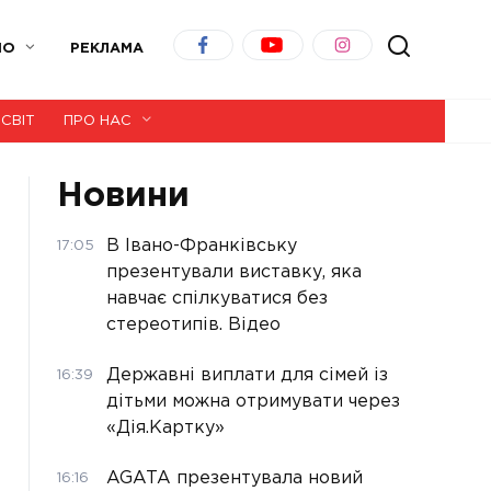
ІО
РЕКЛАМА
СВІТ
ПРО НАС
Новини
В Івано-Франківську
17:05
презентували виставку, яка
навчає спілкуватися без
стереотипів. Відео
Державні виплати для сімей із
16:39
дітьми можна отримувати через
«Дія.Картку»
AGATA презентувала новий
16:16