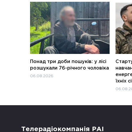
Понад три доби пошуків: у лісі
Старту
розшукали 76-річного чоловіка
навчан
енерге
06.08.2026
їхніх с
06.08.2
Телерадіокомпанія РАІ