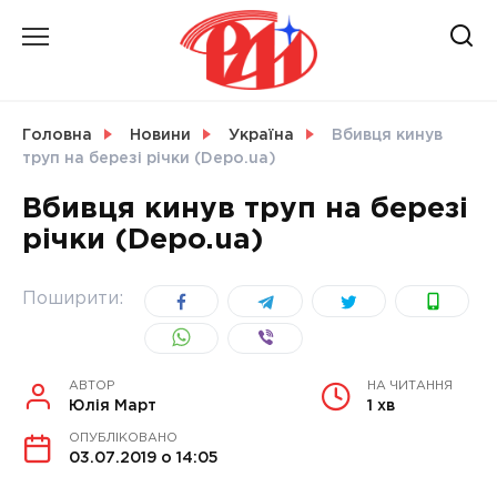
Skip
to
content
НОВИНИ
Головна
Новини
Україна
Вбивця кинув
труп на березі річки (Depo.ua)
СВІТ
Вбивця кинув труп на березі
річки (Depo.ua)
УКРАЇНА
Поширити:
АВТОР
НА ЧИТАННЯ
Юлія Март
1 хв
ОПУБЛІКОВАНО
03.07.2019 о 14:05