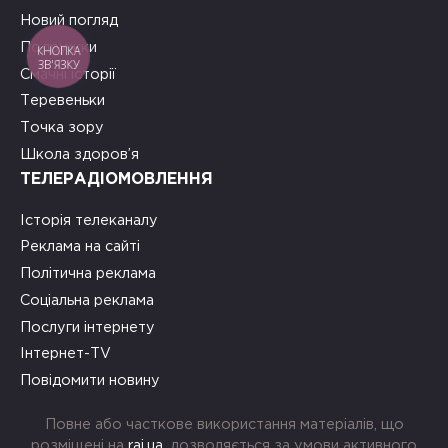
Новий погляд
Подружки
КНОПКА
ЗВ'ЯЗКУ
Смачні історії
Теревеньки
Точка зору
Школа здоров’я
ТЕЛЕРАДІОМОВЛЕННЯ
Історія телеканалу
Реклама на сайті
Політична реклама
Соціальна реклама
Послуги інтернету
Інтернет-TV
Повідомити новину
Повне або часткове використання матеріалів, що
розміщені на
rai.ua
, дозволяється за умови активного