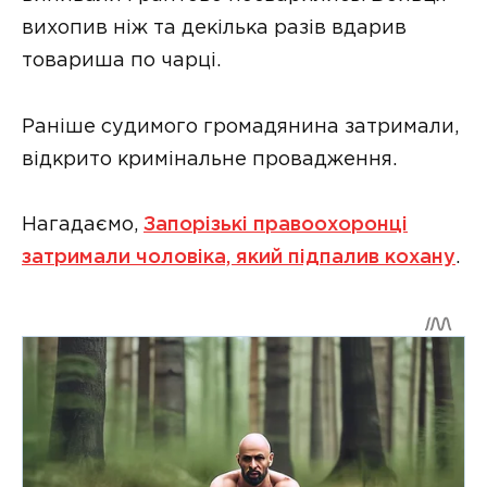
вихопив ніж та декілька разів вдарив
товариша по чарці.
Раніше судимого громадянина затримали,
відкрито кримінальне провадження.
Нагадаємо,
Запорізькі правоохоронці
затримали чоловіка, який підпалив кохану
.