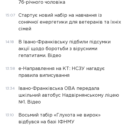
76-річного чоловіка
Стартує новий набір на навчання із
15:07
сонячної енергетики для ветеранів та їхніх
сімей
В Івано-Франківську підбили підсумки
14:18
акції щодо боротьби з вірусними
гепатитами. Відео
е-Направлення на КТ: НСЗУ нагадує
13:58
правила виписування
Івано-Франківська ОВА передала
13:34
шкільний автобус Надвірнянському ліцею
№1. Відео
Восьмий табір «Глухота не вирок»
13:10
відбувся на базі ІФНМУ