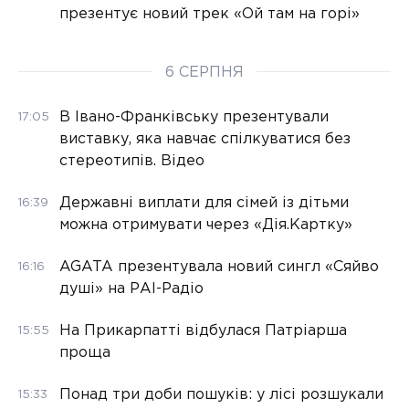
презентує новий трек «Ой там на горі»
6 СЕРПНЯ
В Івано-Франківську презентували
17:05
виставку, яка навчає спілкуватися без
стереотипів. Відео
Державні виплати для сімей із дітьми
16:39
можна отримувати через «Дія.Картку»
AGATA презентувала новий сингл «Сяйво
16:16
душі» на РАІ-Радіо
На Прикарпатті відбулася Патріарша
15:55
проща
Понад три доби пошуків: у лісі розшукали
15:33