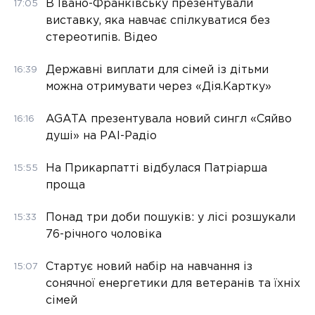
В Івано-Франківську презентували
17:05
виставку, яка навчає спілкуватися без
стереотипів. Відео
Державні виплати для сімей із дітьми
16:39
можна отримувати через «Дія.Картку»
AGATA презентувала новий сингл «Сяйво
16:16
душі» на РАІ-Радіо
На Прикарпатті відбулася Патріарша
15:55
проща
Понад три доби пошуків: у лісі розшукали
15:33
76-річного чоловіка
Стартує новий набір на навчання із
15:07
сонячної енергетики для ветеранів та їхніх
сімей