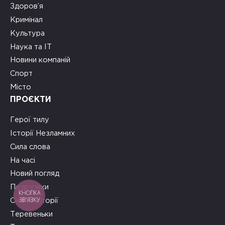
Здоров’я
Кримінал
Культура
Наука та ІТ
Новини компаній
Спорт
Місто
ПРОЄКТИ
Герої тилу
Історії Незламних
Сила слова
На часі
Новий погляд
Подружки
КНОПКА
ЗВ'ЯЗКУ
Смачні історії
Теревеньки