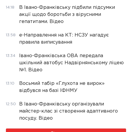
В Івано-Франківську підбили підсумки
14:18
акції щодо боротьби з вірусними
гепатитами. Відео
е-Направлення на КТ: НСЗУ нагадує
13:58
правила виписування
Івано-Франківська ОВА передала
13:34
шкільний автобус Надвірнянському ліцею
№1. Відео
Восьмий табір «Глухота не вирок»
13:10
відбувся на базі ІФНМУ
В Івано-Франківську організували
12:50
майстер-клас зі створення адаптивного
посуду. Відео