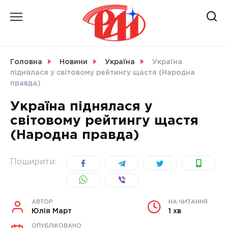
Skip
to
content
НОВИНИ
Головна
Новини
Україна
Україна
піднялася у світовому рейтингу щастя (Народна
СВІТ
правда)
Україна піднялася у
світовому рейтингу щастя
(Народна правда)
УКРАЇНА
Поширити:
АВТОР
НА ЧИТАННЯ
Юлія Март
1 хв
ОПУБЛІКОВАНО