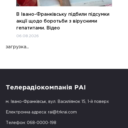
В Івано-Франківську підбили підсумки
акції щодо боротьби з вірусними
гепатитами. Відео
06.08.2026
загрузка...
Телерадіокомпанія РАІ
м. Івано-Франківськ, вул. Василіянок 15, 1-й поверх
Електронна адреса:
rai@trkrai.com
Телефон: 068-0000-198