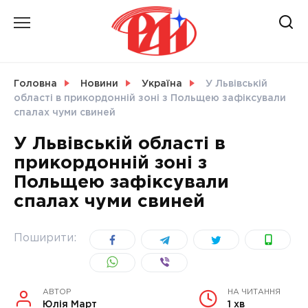
Skip
to
content
НОВИНИ
Головна
Новини
Україна
У Львівській
області в прикордонній зоні з Польщею зафіксували
СВІТ
спалах чуми свиней
У Львівській області в
прикордонній зоні з
Польщею зафіксували
УКРАЇНА
спалах чуми свиней
Поширити:
АВТОР
НА ЧИТАННЯ
Юлія Март
1 хв