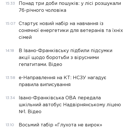
Понад три доби пошуків: у лісі розшукали
15:33
76-річного чоловіка
Стартує новий набір на навчання із
15:07
сонячної енергетики для ветеранів та їхніх
сімей
В Івано-Франківську підбили підсумки
14:18
акції щодо боротьби з вірусними
гепатитами. Відео
е-Направлення на КТ: НСЗУ нагадує
13:58
правила виписування
Івано-Франківська ОВА передала
13:34
шкільний автобус Надвірнянському ліцею
№1. Відео
Восьмий табір «Глухота не вирок»
13:10