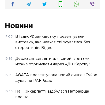
Новини
В Івано-Франківську презентували
17:05
виставку, яка навчає спілкуватися без
стереотипів. Відео
Державні виплати для сімей із дітьми
16:39
можна отримувати через «Дія.Картку»
AGATA презентувала новий сингл «Сяйво
16:16
душі» на РАІ-Радіо
На Прикарпатті відбулася Патріарша
15:55
проща