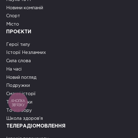
Новини компаній
Спорт
Місто
ПРОЄКТИ
Герої тилу
Історії Незламних
Сила слова
На часі
Новий погляд
Подружки
Смачні історії
КНОПКА
Теревеньки
ЗВ'ЯЗКУ
Точка зору
Школа здоров’я
ТЕЛЕРАДІОМОВЛЕННЯ