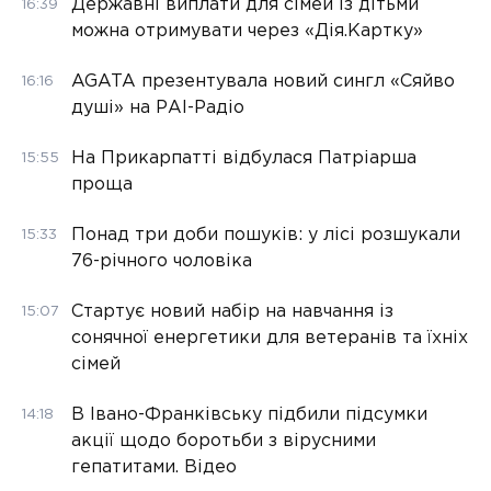
Державні виплати для сімей із дітьми
16:39
можна отримувати через «Дія.Картку»
AGATA презентувала новий сингл «Сяйво
16:16
душі» на РАІ-Радіо
На Прикарпатті відбулася Патріарша
15:55
проща
Понад три доби пошуків: у лісі розшукали
15:33
76-річного чоловіка
Стартує новий набір на навчання із
15:07
сонячної енергетики для ветеранів та їхніх
сімей
В Івано-Франківську підбили підсумки
14:18
акції щодо боротьби з вірусними
гепатитами. Відео