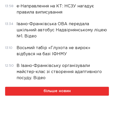
е-Направлення на КТ: НСЗУ нагадує
13:58
правила виписування
Івано-Франківська ОВА передала
13:34
шкільний автобус Надвірнянському ліцею
№1. Відео
Восьмий табір «Глухота не вирок»
13:10
відбувся на базі ІФНМУ
В Івано-Франківську організували
12:50
майстер-клас зі створення адаптивного
посуду. Відео
більше новин