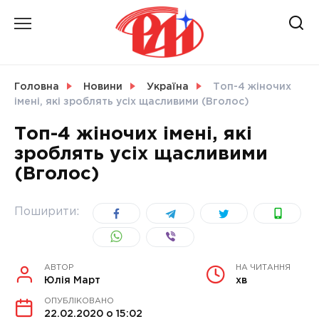
Skip
to
content
НОВИНИ
Головна
Новини
Україна
Топ-4 жіночих
імені, які зроблять усіх щасливими (Вголос)
СВІТ
Топ-4 жіночих імені, які
зроблять усіх щасливими
(Вголос)
УКРАЇНА
Поширити:
АВТОР
НА ЧИТАННЯ
Юлія Март
хв
ОПУБЛІКОВАНО
22.02.2020 о 15:02