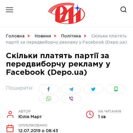
Skip
to
content
НОВИНИ
Головна
Новини
Політика
Скільки платять
партії за передвиборчу рекламу у Facebook (Depo.ua)
СВІТ
Скільки платять партії за
передвиборчу рекламу у
Facebook (Depo.ua)
УКРАЇНА
Поширити:
АВТОР
НА ЧИТАННЯ
Юлія Март
1 хв
ОПУБЛІКОВАНО
12.07.2019 о 08:43