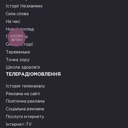
Історії Незламних
Сила слова
На часі
Новий погляд
КНОПКА
Подружки
ЗВ'ЯЗКУ
Смачні історії
Теревеньки
Точка зору
Школа здоров’я
ТЕЛЕРАДІОМОВЛЕННЯ
Історія телеканалу
Реклама на сайті
Політична реклама
Соціальна реклама
Послуги інтернету
Інтернет-TV