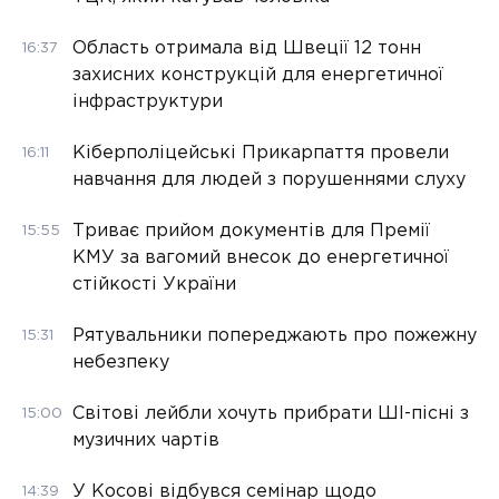
Область отримала від Швеції 12 тонн
16:37
захисних конструкцій для енергетичної
інфраструктури
Кіберполіцейські Прикарпаття провели
16:11
навчання для людей з порушеннями слуху
Триває прийом документів для Премії
15:55
КМУ за вагомий внесок до енергетичної
стійкості України
Рятувальники попереджають про пожежну
15:31
небезпеку
Світові лейбли хочуть прибрати ШІ-пісні з
15:00
музичних чартів
У Косові відбувся семінар щодо
14:39