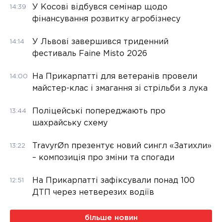
У Косові відбувся семінар щодо
14:39
фінансування розвитку агробізнесу
У Львові завершився триденний
14:14
фестиваль Faine Misto 2026
На Прикарпатті для ветеранів провели
14:00
майстер-клас і змагання зі стрільби з лука
Поліцейські попереджають про
13:44
шахрайську схему
TravyrØn презентує новий сингл «Затихли»
13:22
– композиція про зміни та спогади
На Прикарпатті зафіксували понад 100
12:51
ДТП через нетверезих водіїв
більше новин