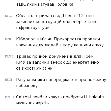
ТЦК, який катував чоловіка
Область отримала від Швеції 12 тонн
16:37
захисних конструкцій для енергетичної
інфраструктури
Кіберполіцейські Прикарпаття провели
16:11
навчання для людей з порушеннями слуху
Триває прийом документів для Премії
15:55
КМУ за вагомий внесок до енергетичної
стійкості України
Рятувальники попереджають про пожежну
15:31
небезпеку
Світові лейбли хочуть прибрати ШІ-пісні з
15:00
музичних чартів