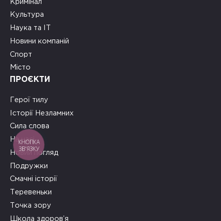
Кримінал
Культура
Наука та ІТ
Новини компаній
Спорт
Місто
ПРОЄКТИ
Герої тилу
Історії Незламних
Сила слова
На часі
КНОПКА
ЗВ'ЯЗКУ
Новий погляд
Подружки
Смачні історії
Теревеньки
Точка зору
Школа здоров’я