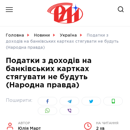
Skip
to
content
НОВИНИ
Головна
Новини
Україна
Податки з
доходів на банківських картках стягувати не будуть
СВІТ
(Народна правда)
Податки з доходів на
банківських картках
стягувати не будуть
УКРАЇНА
(Народна правда)
Поширити:
АВТОР
НА ЧИТАННЯ
Юлія Март
2 хв