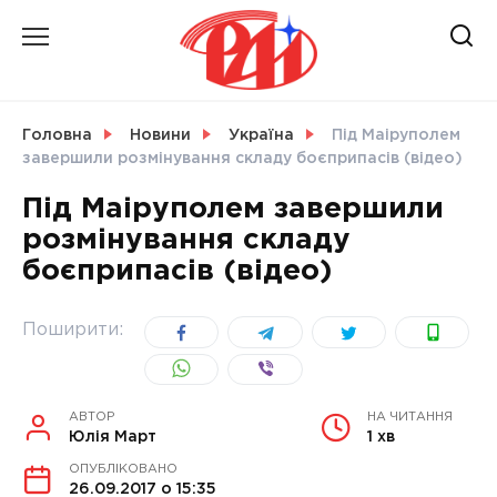
Skip
to
content
НОВИНИ
Головна
Новини
Україна
Під Маіруполем
завершили розмінування складу боєприпасів (відео)
СВІТ
Під Маіруполем завершили
розмінування складу
боєприпасів (відео)
УКРАЇНА
Поширити:
АВТОР
НА ЧИТАННЯ
Юлія Март
1 хв
ОПУБЛІКОВАНО
26.09.2017 о 15:35