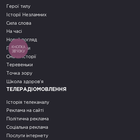
Герої тилу
Історії Незламних
Сила слова
На часі
Новий погляд
КНОПКА
Подружки
ЗВ'ЯЗКУ
Смачні історії
Теревеньки
Точка зору
Школа здоров’я
ТЕЛЕРАДІОМОВЛЕННЯ
Історія телеканалу
Реклама на сайті
Політична реклама
Соціальна реклама
Послуги інтернету