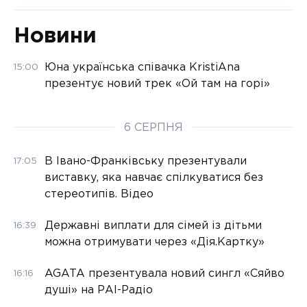
Новини
Юна українська співачка KristiAna
15:00
презентує новий трек «Ой там на горі»
6 СЕРПНЯ
В Івано-Франківську презентували
17:05
виставку, яка навчає спілкуватися без
стереотипів. Відео
Державні виплати для сімей із дітьми
16:39
можна отримувати через «Дія.Картку»
AGATA презентувала новий сингл «Сяйво
16:16
душі» на РАІ-Радіо