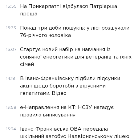
На Прикарпатті відбулася Патріарша
15:55
проща
Понад три доби пошуків: у лісі розшукали
15:33
76-річного чоловіка
Стартує новий набір на навчання із
15:07
сонячної енергетики для ветеранів та їхніх
сімей
В Івано-Франківську підбили підсумки
14:18
акції щодо боротьби з вірусними
гепатитами. Відео
е-Направлення на КТ: НСЗУ нагадує
13:58
правила виписування
Івано-Франківська ОВА передала
13:34
шкільний автобус Надвірнянському ліцею