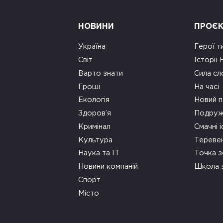
НОВИНИ
ПРОЄ
Україна
Герої т
Світ
Історії
Варто знати
Сила сл
Гроші
На часі
Екологія
Новий п
Здоров’я
Подруж
Кримінал
Смачні і
Культура
Тереве
Наука та ІТ
Точка 
Новини компаній
Школа 
Спорт
Місто