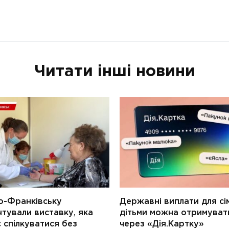
Читати інші новини
о-Франківську
Державні виплати для сім
тували виставку, яка
дітьми можна отримуват
 спілкуватися без
через «Дія.Картку»