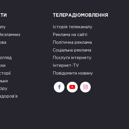
КТИ
ТЕЛЕРАДІОМОВЛЕННЯ
илу
Історія телеканалу
 Незламних
Реклама на сайті
ова
Політична реклама
Соціальна реклама
огляд
Послуги інтернету
ки
Інтернет-TV
сторії
Повідомити новину
ньки
зору
здоров’я