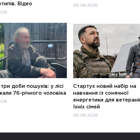
типів. Відео
06.08.2026
026
три доби пошуків: у лісі
Стартує новий набір на
али 76-річного чоловіка
навчання із сонячної
енергетики для ветерані
026
їхніх сімей
06.08.2026