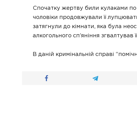
Спочатку жертву били кулаками по о
чоловіки продовжували її лупцювати
затягнули до кімнати, яка була неосв
алкогольного сп’яніння згвалтував її
В даній кримінальній справі “помічн