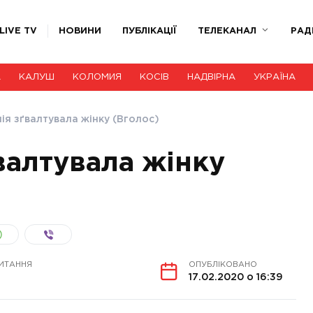
LIVE TV
НОВИНИ
ПУБЛІКАЦІЇ
ТЕЛЕКАНАЛ
РАД
А
КАЛУШ
КОЛОМИЯ
КОСІВ
НАДВІРНА
УКРАЇНА
ія зґвалтувала жінку (Вголос)
валтувала жінку
ИТАННЯ
ОПУБЛІКОВАНО
17.02.2020 о 16:39