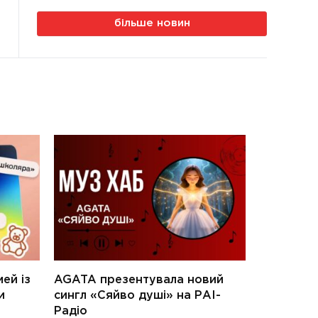
більше новин
ей із
AGATA презентувала новий
и
сингл «Сяйво душі» на РАІ-
Радіо