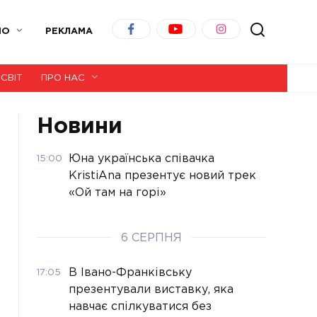
ІО
РЕКЛАМА
СВІТ
ПРО НАС
Новини
Юна українська співачка
15:00
KristiAna презентує новий трек
«Ой там на горі»
6 СЕРПНЯ
В Івано-Франківську
17:05
презентували виставку, яка
навчає спілкуватися без