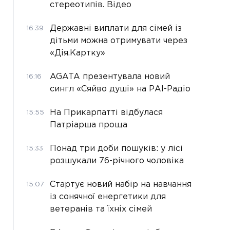
стереотипів. Відео
Державні виплати для сімей із
16:39
дітьми можна отримувати через
«Дія.Картку»
AGATA презентувала новий
16:16
сингл «Сяйво душі» на РАІ-Радіо
На Прикарпатті відбулася
15:55
Патріарша проща
Понад три доби пошуків: у лісі
15:33
розшукали 76-річного чоловіка
Стартує новий набір на навчання
15:07
із сонячної енергетики для
ветеранів та їхніх сімей