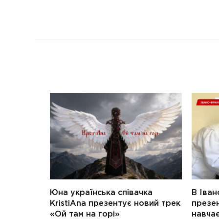
Юна українська співачка
В Іван
KristiAna презентує новий трек
презен
«Ой там на горі»
навчає