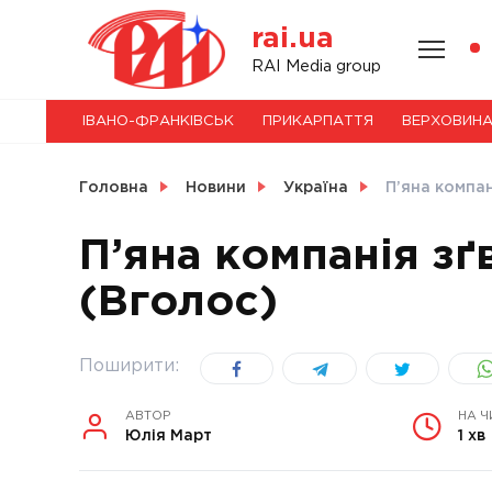
Skip
rai.ua
to
content
НОВИНИ
RAI Media group
ІВАНО-ФРАНКІВСЬК
ПРИКАРПАТТЯ
ВЕРХОВИН
СВІТ
Головна
Новини
Україна
П’яна компан
П’яна компанія зґ
(Вголос)
УКРАЇНА
Поширити:
АВТОР
НА Ч
Юлія Март
1 хв