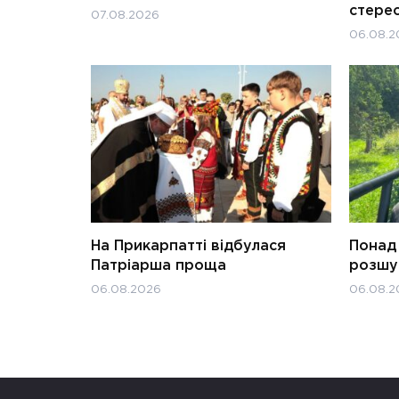
стерео
07.08.2026
06.08.2
На Прикарпатті відбулася
Понад 
Патріарша проща
розшук
06.08.2026
06.08.2