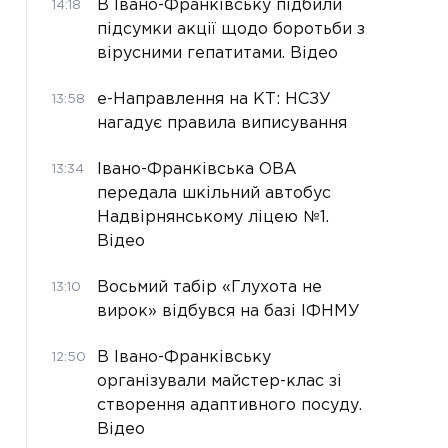
В Івано-Франківську підбили
14:18
підсумки акції щодо боротьби з
вірусними гепатитами. Відео
е-Направлення на КТ: НСЗУ
13:58
нагадує правила виписування
Івано-Франківська ОВА
13:34
передала шкільний автобус
Надвірнянському ліцею №1.
Відео
Восьмий табір «Глухота не
13:10
вирок» відбувся на базі ІФНМУ
В Івано-Франківську
12:50
організували майстер-клас зі
створення адаптивного посуду.
Відео