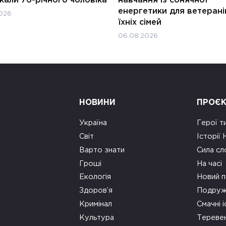
али 76-річного чоловіка
навчання із сонячної
енергетики для ветерані
026
їхніх сімей
06.08.2026
НОВИНИ
ПРОЄ
Україна
Герої т
Світ
Історії
Варто знати
Сила сл
Гроші
На часі
Екологія
Новий п
Здоров’я
Подруж
Кримінал
Смачні і
Культура
Тереве