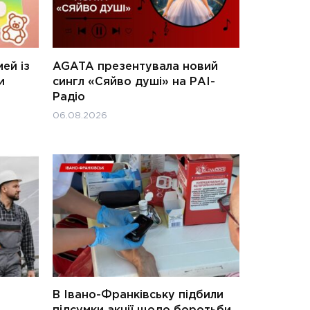
ей із
AGATA презентувала новий
и
сингл «Сяйво душі» на РАІ-
Радіо
06.08.2026
В Івано-Франківську підбили