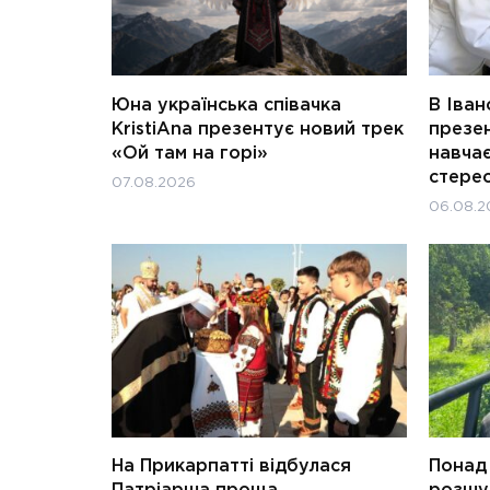
Юна українська співачка
В Іван
KristiAna презентує новий трек
презен
«Ой там на горі»
навчає
стерео
07.08.2026
06.08.2
На Прикарпатті відбулася
Понад 