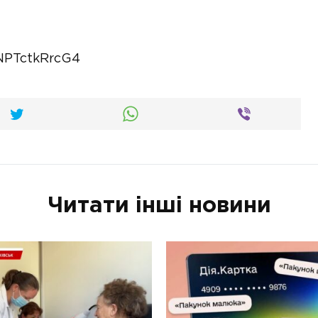
NPTctkRrcG4
Читати інші новини