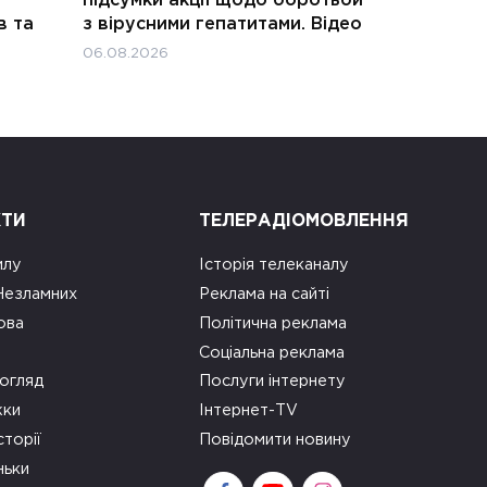
підсумки акції щодо боротьби
в та
з вірусними гепатитами. Відео
06.08.2026
КТИ
ТЕЛЕРАДІОМОВЛЕННЯ
илу
Історія телеканалу
 Незламних
Реклама на сайті
ова
Політична реклама
Соціальна реклама
огляд
Послуги інтернету
ки
Інтернет-TV
сторії
Повідомити новину
ньки