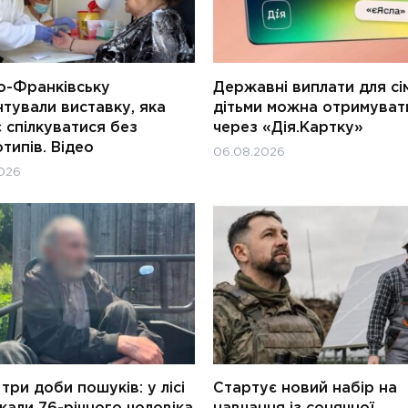
о-Франківську
Державні виплати для сім
тували виставку, яка
дітьми можна отримуват
 спілкуватися без
через «Дія.Картку»
типів. Відео
06.08.2026
026
три доби пошуків: у лісі
Стартує новий набір на