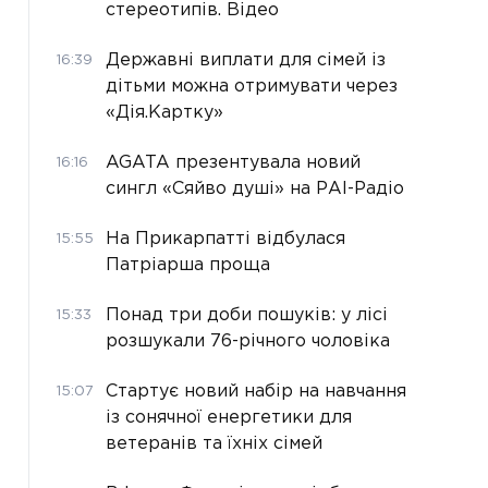
стереотипів. Відео
Державні виплати для сімей із
16:39
дітьми можна отримувати через
«Дія.Картку»
AGATA презентувала новий
16:16
сингл «Сяйво душі» на РАІ-Радіо
На Прикарпатті відбулася
15:55
Патріарша проща
Понад три доби пошуків: у лісі
15:33
розшукали 76-річного чоловіка
Стартує новий набір на навчання
15:07
із сонячної енергетики для
ветеранів та їхніх сімей