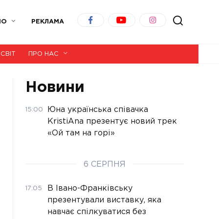
ІО
РЕКЛАМА
СВІТ
ПРО НАС
Новини
Юна українська співачка
15:00
KristiAna презентує новий трек
«Ой там на горі»
6 СЕРПНЯ
В Івано-Франківську
17:05
презентували виставку, яка
навчає спілкуватися без