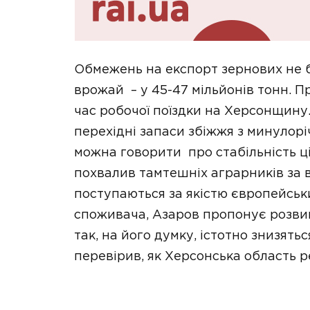
Обмежень на експорт зернових не б
врожай – у 45-47 мільйонів тонн. П
час робочої поїздки на Херсонщин
перехідні запаси збіжжя з минулорі
можна говорити про стабільність ці
похвалив тамтешніх аграрників за в
поступаються за якістю європейсь
споживача, Азаров пропонує розвив
так, на його думку, істотно знизять
перевірив, як Херсонська область 