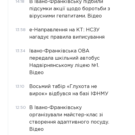
В Івано-Франківську підбили
14:18
підсумки акції щодо боротьби з
вірусними гепатитами. Відео
е-Направлення на КТ: НСЗУ
13:58
нагадує правила виписування
Івано-Франківська ОВА
13:34
передала шкільний автобус
Надвірнянському ліцею №1.
Відео
Восьмий табір «Глухота не
13:10
вирок» відбувся на базі ІФНМУ
В Івано-Франківську
12:50
організували майстер-клас зі
створення адаптивного посуду.
Відео