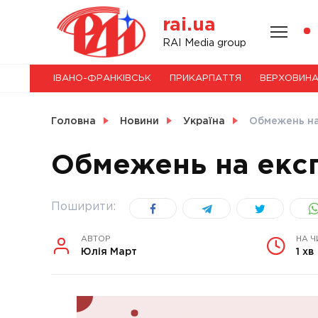
Skip
rai.ua
to
content
НОВИНИ
RAI Media group
ІВАНО-ФРАНКІВСЬК
ПРИКАРПАТТЯ
ВЕРХОВИН
СВІТ
Головна
Новини
Україна
Обмежень на
Обмежень на експ
УКРАЇНА
Поширити:
АВТОР
НА Ч
Юлія Март
1 хв