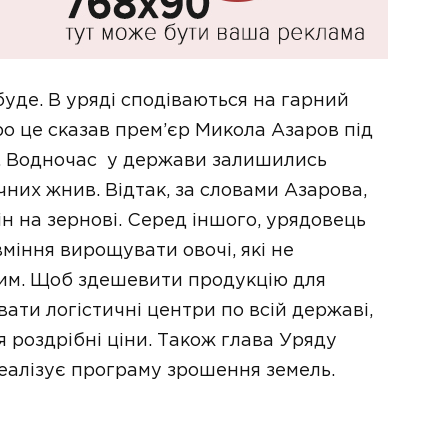
уде. В уряді сподіваються на гарний
ро це сказав прем’єр Микола Азаров під
у. Водночас у держави залишились
чних жнив. Відтак, за словами Азарова,
н на зернові. Серед іншого, урядовець
міння вирощувати овочі, які не
ким. Щоб здешевити продукцію для
ати логістичні центри по всій державі,
ся роздрібні ціни. Також глава Уряду
реалізує програму зрошення земель.