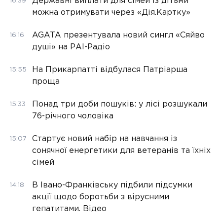
Державні виплати для сімей із дітьми
16:39
можна отримувати через «Дія.Картку»
AGATA презентувала новий сингл «Сяйво
16:16
душі» на РАІ-Радіо
На Прикарпатті відбулася Патріарша
15:55
проща
Понад три доби пошуків: у лісі розшукали
15:33
76-річного чоловіка
Стартує новий набір на навчання із
15:07
сонячної енергетики для ветеранів та їхніх
сімей
В Івано-Франківську підбили підсумки
14:18
акції щодо боротьби з вірусними
гепатитами. Відео