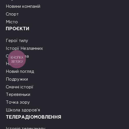
Новини компаній
Спорт
Місто
ПРОЄКТИ
Герої тилу
Історії Незламних
Сила слова
КНОПКА
ЗВ'ЯЗКУ
На часі
Новий погляд
Подружки
Смачні історії
Теревеньки
Точка зору
Школа здоров’я
ТЕЛЕРАДІОМОВЛЕННЯ
Історія телеканалу