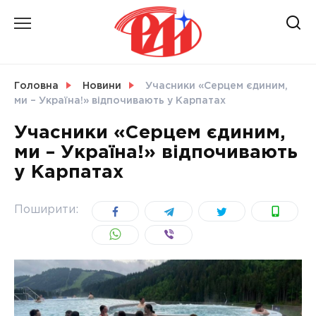
Skip
to
content
НОВИНИ
Головна
Новини
Учасники «Серцем єдиним,
ми – Україна!» відпочивають у Карпатах
СВІТ
Учасники «Серцем єдиним,
ми – Україна!» відпочивають
у Карпатах
УКРАЇНА
Поширити: