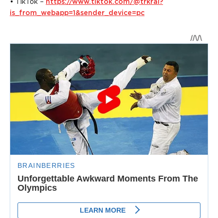
• TikTok –
https://www.tiktok.com/@trkrai?
is_from_webapp=1&sender_device=pc