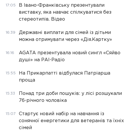
В Івано-Франківську презентували
17:05
виставку, яка навчає спілкуватися без
стереотипів. Відео
Державні виплати для сімей із дітьми
16:39
можна отримувати через «Дія.Картку»
AGATA презентувала новий сингл «Сяйво
16:16
душі» на РАІ-Радіо
На Прикарпатті відбулася Патріарша
15:55
проща
Понад три доби пошуків: у лісі розшукали
15:33
76-річного чоловіка
Стартує новий набір на навчання із
15:07
сонячної енергетики для ветеранів та їхніх
сімей