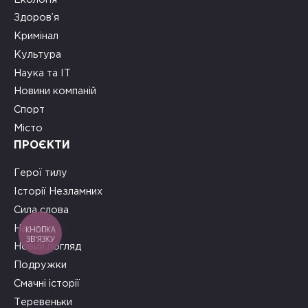
Здоров’я
Кримінал
Культура
Наука та ІТ
Новини компаній
Спорт
Місто
ПРОЄКТИ
Герої тилу
Історії Незламних
Сила слова
КНОПКА
На часі
ЗВ'ЯЗКУ
Новий погляд
Подружки
Смачні історії
Теревеньки