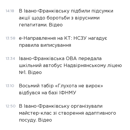
В Івано-Франківську підбили підсумки
14:18
акції щодо боротьби з вірусними
гепатитами. Відео
е-Направлення на КТ: НСЗУ нагадує
13:58
правила виписування
Івано-Франківська ОВА передала
13:34
шкільний автобус Надвірнянському ліцею
№1. Відео
Восьмий табір «Глухота не вирок»
13:10
відбувся на базі ІФНМУ
В Івано-Франківську організували
12:50
майстер-клас зі створення адаптивного
посуду. Відео