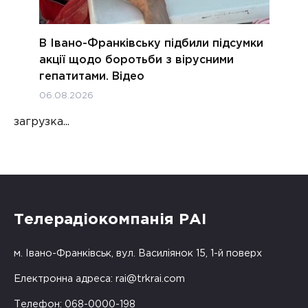
В Івано-Франківську підбили підсумки
акції щодо боротьби з вірусними
гепатитами. Відео
06.08.2026
загрузка...
Телерадіокомпанія РАІ
м. Івано-Франківськ, вул. Василіянок 15, 1-й поверх
Електронна адреса:
rai@trkrai.com
Телефон: 068-0000-198