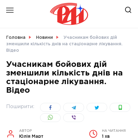
Skip
to
content
НОВИНИ
Головна
Новини
Учасникам бойових дій
зменшили кількість днів на стаціонарне лікування.
СВІТ
Відео
Учасникам бойових дій
зменшили кількість днів на
стаціонарне лікування.
УКРАЇНА
Відео
Поширити:
АВТОР
НА ЧИТАННЯ
Юлія Март
1 хв