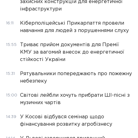
захисних конструкцій для енергетичної
інфраструктури
Кіберполіцейські Прикарпаття провели
16:11
навчання для людей з порушеннями слуху
Триває прийом документів для Премії
15:55
КМУ за вагомий внесок до енергетичної
стійкості України
Рятувальники попереджають про пожежну
15:31
небезпеку
Світові лейбли хочуть прибрати ШІ-пісні з
15:00
музичних чартів
У Косові відбувся семінар щодо
14:39
фінансування розвитку агробізнесу