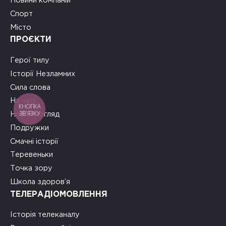
Новини компаній
Спорт
Місто
ПРОЄКТИ
Герої тилу
Історії Незламних
Сила слова
На часі
КНОПКА
ЗВ'ЯЗКУ
Новий погляд
Подружки
Смачні історії
Теревеньки
Точка зору
Школа здоров’я
ТЕЛЕРАДІОМОВЛЕННЯ
Історія телеканалу