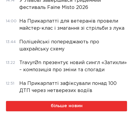
У Львові завершився триденний
14:14
фестиваль Faine Misto 2026
На Прикарпатті для ветеранів провели
14:00
майстер-клас і змагання зі стрільби з лука
Поліцейські попереджають про
13:44
шахрайську схему
TravyrØn презентує новий сингл «Затихли»
13:22
– композиція про зміни та спогади
На Прикарпатті зафіксували понад 100
12:51
ДТП через нетверезих водіїв
більше новин