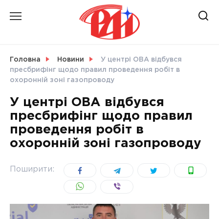
Skip
to
content
НОВИНИ
Головна
Новини
У центрі ОВА відбувся
пресбрифінг щодо правил проведення робіт в
СВІТ
охоронній зоні газопроводу
У центрі ОВА відбувся
пресбрифінг щодо правил
проведення робіт в
УКРАЇНА
охоронній зоні газопроводу
Поширити: