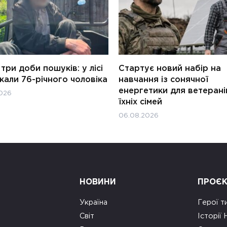
три доби пошуків: у лісі
Стартує новий набір на
али 76-річного чоловіка
навчання із сонячної
енергетики для ветерані
026
їхніх сімей
06.08.2026
НОВИНИ
ПРОЄ
Україна
Герої т
Світ
Історії