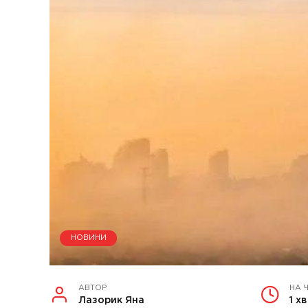
НОВИНИ
АВТОР
НА 
Лазорик Яна
1 хв