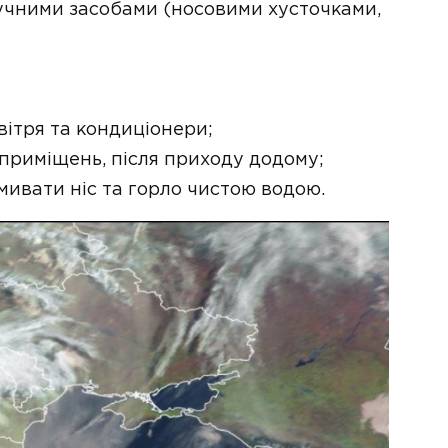
учними засобами (носовими хусточками,
ітря та кондиціонери;
приміщень, після приходу додому;
мивати ніс та горло чистою водою.