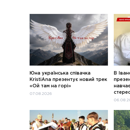
Юна українська співачка
В Іван
KristiAna презентує новий трек
презен
«Ой там на горі»
навчає
стерео
07.08.2026
06.08.2