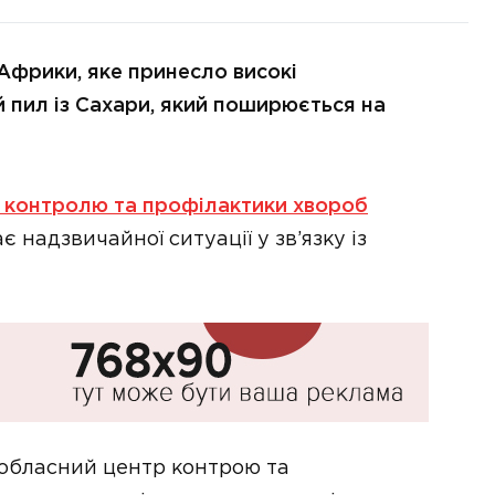
 Африки, яке принесло високі
 пил із Сахари, який поширюється на
р контролю та профілактики хвороб
 надзвичайної ситуації у зв’язку із
 обласний центр контрою та