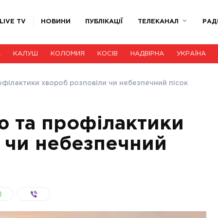
LIVE TV
НОВИНИ
ПУБЛІКАЦІЇ
ТЕЛЕКАНАЛ
РАД
А
КАЛУШ
КОЛОМИЯ
КОСІВ
НАДВІРНА
УКРАЇНА
офілактики хвороб розповіли чи небезпечний пісок
ю та профілактики
 чи небезпечний