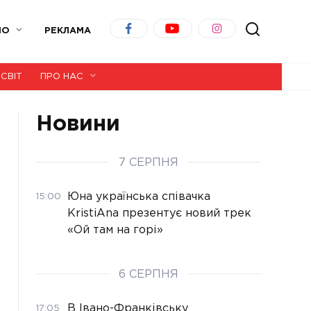
ІО
РЕКЛАМА
СВІТ
ПРО НАС
Новини
7 СЕРПНЯ
Юна українська співачка
15:00
KristiAna презентує новий трек
«Ой там на горі»
6 СЕРПНЯ
В Івано-Франківську
17:05