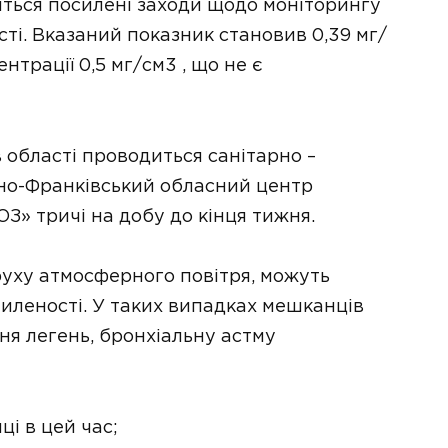
ться посилені заходи щодо моніторингу
сті. Вказаний показник становив 0,39 мг/
трації 0,5 мг/см3 , що не є
 області проводиться санітарно –
ано-Франківський обласний центр
З» тричі на добу до кінця тижня.
руху атмосферного повітря, можуть
пиленості. У таких випадках мешканців
ня легень, бронхіальну астму
і в цей час;