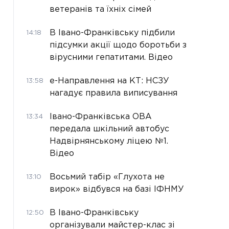
ветеранів та їхніх сімей
В Івано-Франківську підбили
14:18
підсумки акції щодо боротьби з
вірусними гепатитами. Відео
е-Направлення на КТ: НСЗУ
13:58
нагадує правила виписування
Івано-Франківська ОВА
13:34
передала шкільний автобус
Надвірнянському ліцею №1.
Відео
Восьмий табір «Глухота не
13:10
вирок» відбувся на базі ІФНМУ
В Івано-Франківську
12:50
організували майстер-клас зі