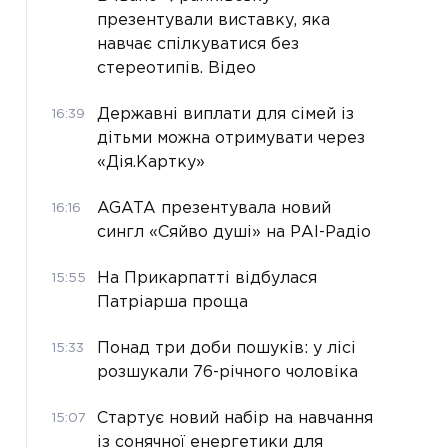
презентували виставку, яка
навчає спілкуватися без
стереотипів. Відео
Державні виплати для сімей із
16:39
дітьми можна отримувати через
«Дія.Картку»
AGATA презентувала новий
16:16
сингл «Сяйво душі» на РАІ-Радіо
На Прикарпатті відбулася
15:55
Патріарша проща
Понад три доби пошуків: у лісі
15:33
розшукали 76-річного чоловіка
Стартує новий набір на навчання
15:07
із сонячної енергетики для