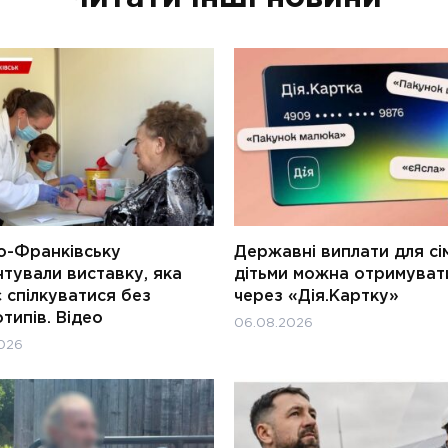
о-Франківську
Державні виплати для сім
тували виставку, яка
дітьми можна отримуват
 спілкуватися без
через «Дія.Картку»
типів. Відео
06.08.2026
026