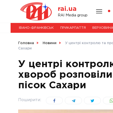
Skip
rai.ua
to
content
НОВИНИ
RAI Media group
ІВАНО-ФРАНКІВСЬК
ПРИКАРПАТТЯ
ВЕРХОВИН
СВІТ
Головна
Новини
У центрі контролю та пр
Сахари
У центрі контрол
УКРАЇНА
хвороб розповіли
пісок Сахари
Поширити: