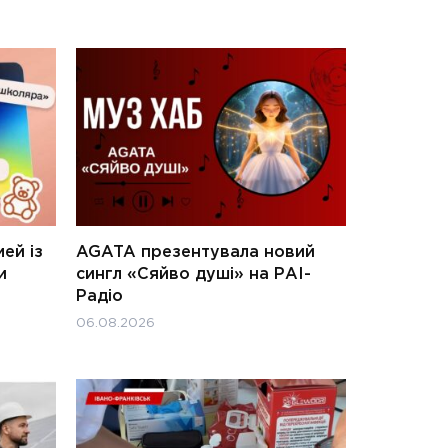
ей із
AGATA презентувала новий
и
сингл «Сяйво душі» на РАІ-
Радіо
06.08.2026