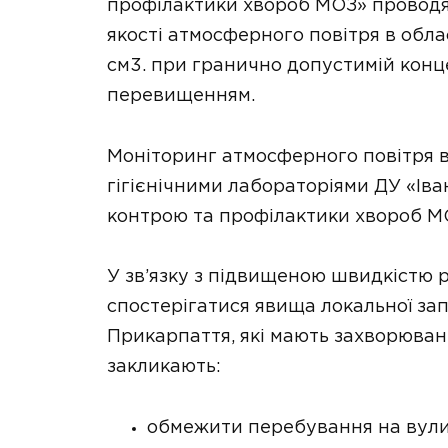
профілактики хвороб МОЗ» проводя
якості атмосферного повітря в обла
см3. при гранично допустимій концен
перевищенням.
Моніторинг атмосферного повітря в
гігієнічними лабораторіями ДУ «Ів
контрою та профілактики хвороб МО
У зв’язку з підвищеною швидкістю 
спостерігатися явища локальної за
Прикарпаття, які мають захворюван
закликають:
обмежити перебування на вулиц