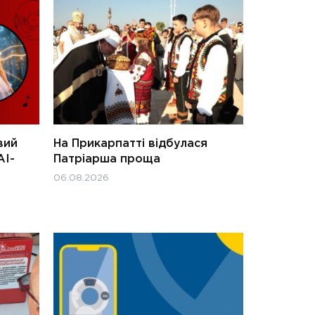
вий
На Прикарпатті відбулася
АІ-
Патріарша проща
06.08.2026