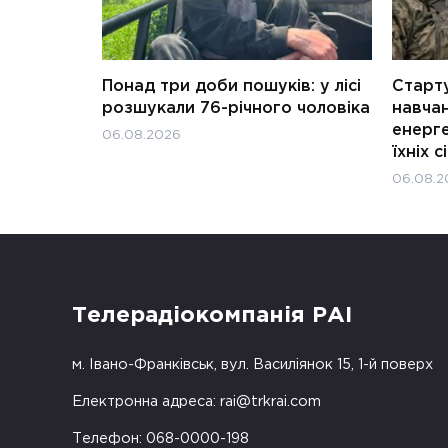
Понад три доби пошуків: у лісі
Старту
розшукали 76-річного чоловіка
навчан
енерге
06.08.2026
їхніх с
06.08.2
Телерадіокомпанія РАІ
м. Івано-Франківськ, вул. Василіянок 15, 1-й поверх
Електронна адреса:
rai@trkrai.com
Телефон: 068-0000-198