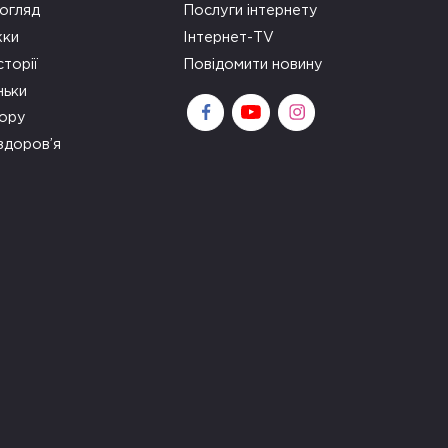
огляд
Послуги інтернету
ки
Інтернет-TV
сторії
Повідомити новину
ньки
зору
здоров’я