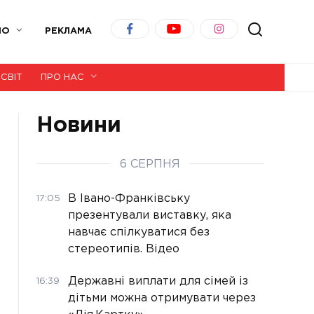
ІО
РЕКЛАМА
СВІТ
ПРО НАС
Новини
6 СЕРПНЯ
В Івано-Франківську
17:05
презентували виставку, яка
навчає спілкуватися без
стереотипів. Відео
Державні виплати для сімей із
16:39
дітьми можна отримувати через