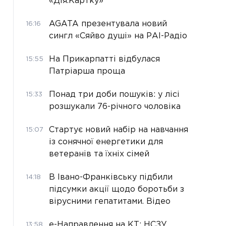
«Дія.Картку»
AGATA презентувала новий
16:16
сингл «Сяйво душі» на РАІ-Радіо
На Прикарпатті відбулася
15:55
Патріарша проща
Понад три доби пошуків: у лісі
15:33
розшукали 76-річного чоловіка
Стартує новий набір на навчання
15:07
із сонячної енергетики для
ветеранів та їхніх сімей
В Івано-Франківську підбили
14:18
підсумки акції щодо боротьби з
вірусними гепатитами. Відео
е-Направлення на КТ: НСЗУ
13:58