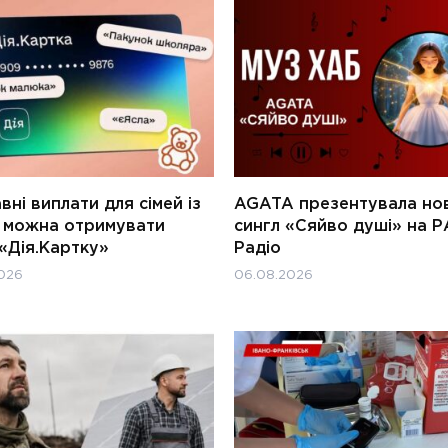
ні виплати для сімей із
AGATA презентувала но
и можна отримувати
сингл «Сяйво душі» на Р
«Дія.Картку»
Радіо
026
06.08.2026