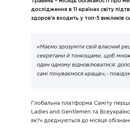
Травень – місяць обізнаності про м
дослідження в 11 країнах світу пі
здоров’я входить у топ-5 викликів с
«Маємо зрозуміти свій власний рец
секретами й тонкощами, щоб множит
один одному відновлюватися: допо
самі почуваємося краще»,-
повідо
Глобальна платформа Саміту перших
Ladies and Gentlemen та Всеукраїн
як?» доєднуються до місяця обізнан