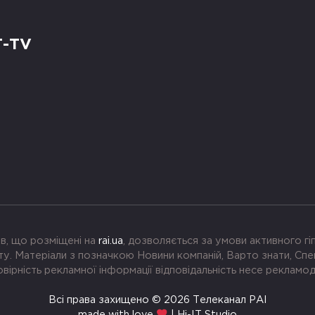
Т-TV
в, що розміщені на
rai.ua
, дозволяється за умови активного г
. Матеріали з позначкою Новини компаній, Варто знати, Спе
вірність рекламної інформації відповідальність несе рекламо
Всі права захищено © 2026 Телеканал РАІ
made with love
| Hi-IT Studio