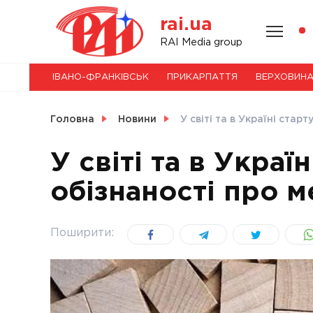
Skip
rai.ua
to
content
НОВИНИ
RAI Media group
ІВАНО-ФРАНКІВСЬК
ПРИКАРПАТТЯ
ВЕРХОВИН
СВІТ
Головна
Новини
У світі та в Україні стар
У світі та в Украї
обізнаності про 
УКРАЇНА
Поширити: