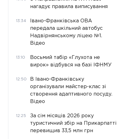
нагадує правила виписування
Івано-Франківська ОВА
13:34
передала шкільний автобус
Надвірнянському ліцею №1.
Відео
Восьмий табір «Глухота не
13:10
вирок» відбувся на базі ІФНМУ
В Івано-Франківську
12:50
організували майстер-клас зі
створення адаптивного посуду.
Відео
За сім місяців 2026 року
12:25
туристичний збір на Прикарпатті
перевищив 33,5 млн грн