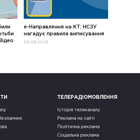
били
е-Направлення на КТ: НСЗУ
отьби
нагадує правила виписування
Відео
06.08.2026
КТИ
ТЕЛЕРАДІОМОВЛЕННЯ
илу
Історія телеканалу
 Незламних
Реклама на сайті
ова
Політична реклама
Соціальна реклама