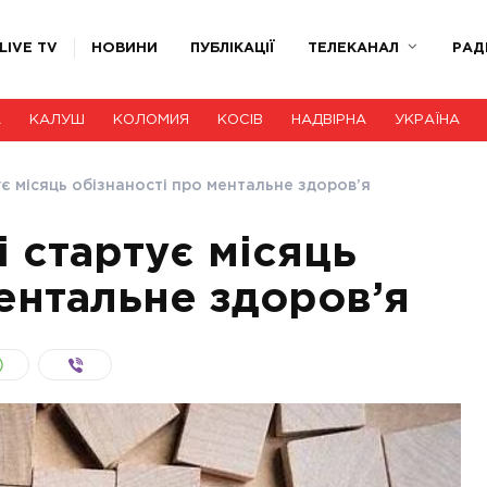
LIVE TV
НОВИНИ
ПУБЛІКАЦІЇ
ТЕЛЕКАНАЛ
РАД
А
КАЛУШ
КОЛОМИЯ
КОСІВ
НАДВІРНА
УКРАЇНА
тує місяць обізнаності про ментальне здоров’я
ні стартує місяць
ментальне здоров’я