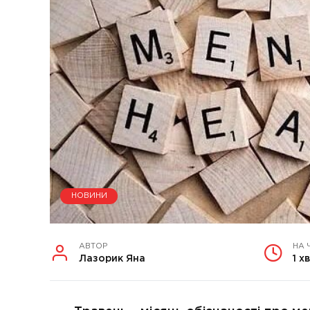
НОВИНИ
АВТОР
НА 
Лазорик Яна
1 хв