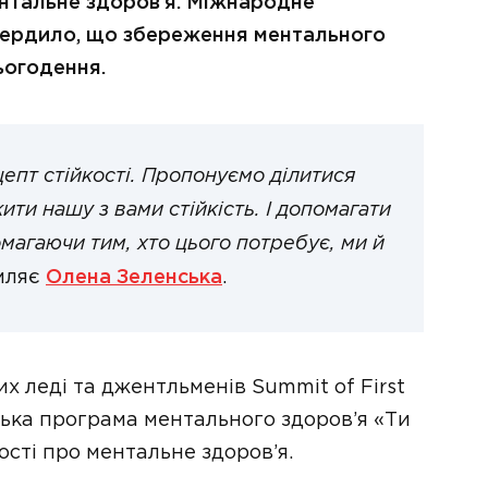
ентальне здоров’я. Міжнародне
дтвердило, що збереження ментального
ьогодення.
епт стійкості. Пропонуємо ділитися
и нашу з вами стійкість. І допомагати
магаючи тим, хто цього потребує, ми й
мляє
Олена Зеленська
.
 леді та джентльменів Summit of First
ська програма ментального здоров’я «Ти
ості про ментальне здоров’я.