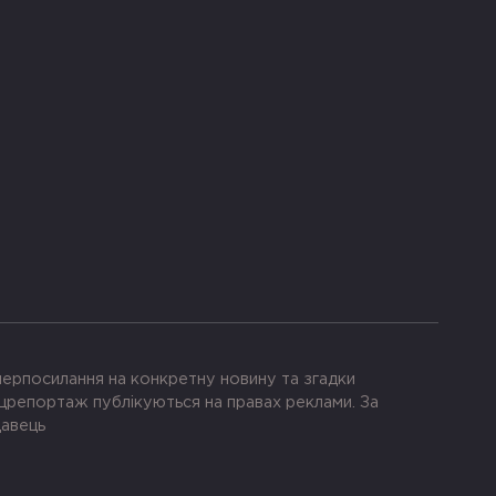
іперпосилання на конкретну новину та згадки
црепортаж публікуються на правах реклами. За
давець