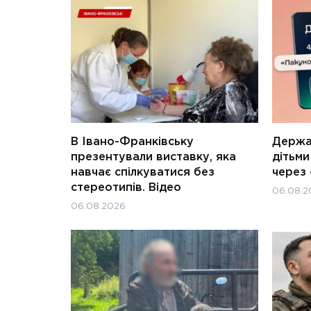
В Івано-Франківську
Держав
презентували виставку, яка
дітьм
навчає спілкуватися без
через 
стереотипів. Відео
06.08.2
06.08.2026