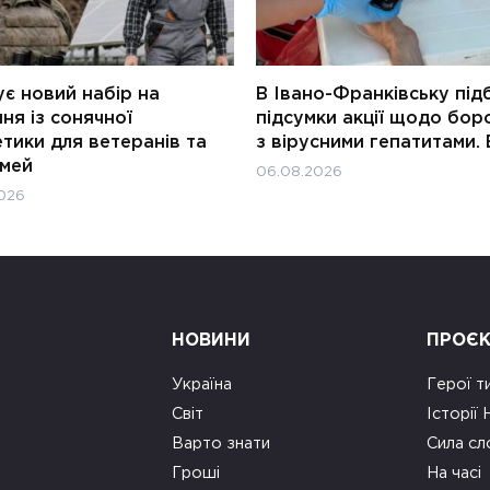
є новий набір на
В Івано-Франківську під
ня із сонячної
підсумки акції щодо бор
тики для ветеранів та
з вірусними гепатитами. 
імей
06.08.2026
026
НОВИНИ
ПРОЄ
Україна
Герої т
Світ
Історії
Варто знати
Сила сл
Гроші
На часі