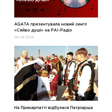
AGATA презентувала новий сингл
«Сяйво душі» на РАІ-Радіо
06.08.2026
На Прикарпатті відбулася Патріарша