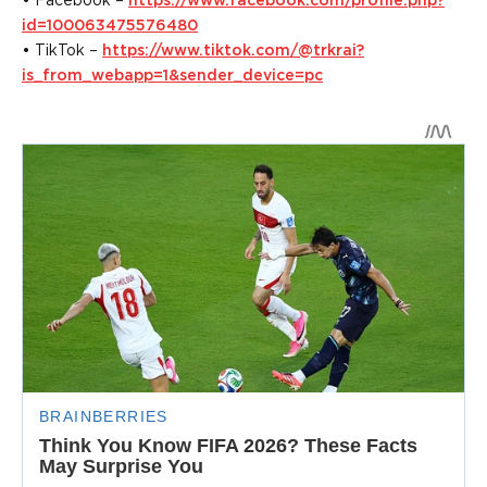
• Facebook –
https://www.facebook.com/profile.php?
id=100063475576480
• TikTok –
https://www.tiktok.com/@trkrai?
is_from_webapp=1&sender_device=pc