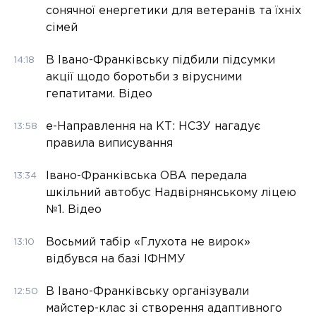
сонячної енергетики для ветеранів та їхніх
сімей
В Івано-Франківську підбили підсумки
14:18
акції щодо боротьби з вірусними
гепатитами. Відео
е-Направлення на КТ: НСЗУ нагадує
13:58
правила виписування
Івано-Франківська ОВА передала
13:34
шкільний автобус Надвірнянському ліцею
№1. Відео
Восьмий табір «Глухота не вирок»
13:10
відбувся на базі ІФНМУ
В Івано-Франківську організували
12:50
майстер-клас зі створення адаптивного