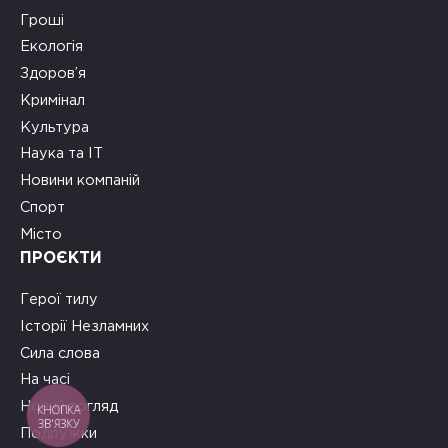
Гроші
Екологія
Здоров’я
Кримінал
Культура
Наука та ІТ
Новини компаній
Спорт
Місто
ПРОЄКТИ
Герої тилу
Історії Незламних
Сила слова
На часі
Новий погляд
КНОПКА
ЗВ'ЯЗКУ
Подружки