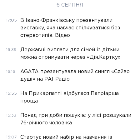
6 СЕРПНЯ
В Івано-Франківську презентували
17:05
виставку, яка навчає спілкуватися без
стереотипів. Відео
Державні виплати для сімей із дітьми
16:39
можна отримувати через «Дія.Картку»
AGATA презентувала новий сингл «Сяйво
16:16
душі» на РАІ-Радіо
На Прикарпатті відбулася Патріарша
15:55
проща
Понад три доби пошуків: у лісі розшукали
15:33
76-річного чоловіка
Стартує новий набір на навчання із
15:07