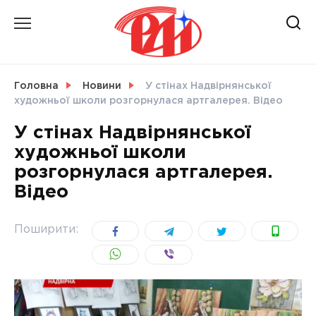
Skip
to
content
НОВИНИ
Головна
Новини
У стінах Надвірнянської
художньої школи розгорнулася артгалерея. Відео
СВІТ
У стінах Надвірнянської
художньої школи
розгорнулася артгалерея.
Відео
УКРАЇНА
Поширити: