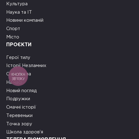
Культура
Наука та ІТ
Новини компаній
Спорт
Місто
ПРОЄКТИ
Герої тилу
Історії Незламних
КНОПКА
Сила слова
ЗВ'ЯЗКУ
На часі
Новий погляд
Подружки
Смачні історії
Теревеньки
Точка зору
Школа здоров’я