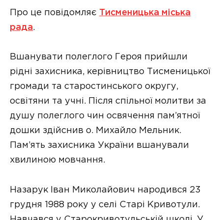
Про це повідомляє
Тисменицька міська
рада
.
Вшанувати полеглого Героя прийшли
рідні захисника, керівництво Тисменицької
громади та старостинського округу,
освітяни та учні. Після спільної молитви за
душу полеглого чин освячення пам’ятної
дошки здійснив о. Михайло Мельник.
Пам’ять захисника України вшанували
хвилиною мовчання.
Назарук Іван Миколайович народився 23
грудня 1988 року у селі Старі Кривотули.
Навчався у Старокривотульській школі. У