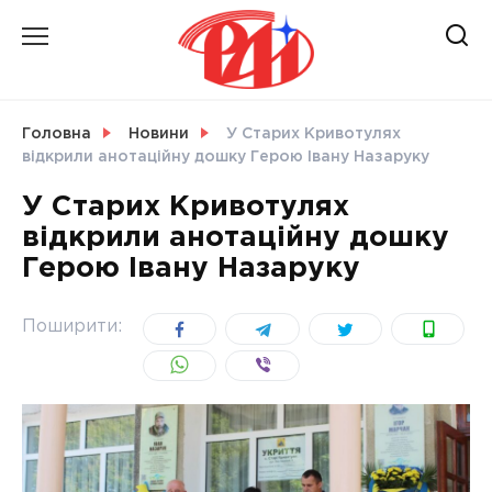
Skip
to
content
НОВИНИ
Головна
Новини
У Старих Кривотулях
відкрили анотаційну дошку Герою Івану Назаруку
СВІТ
У Старих Кривотулях
відкрили анотаційну дошку
Герою Івану Назаруку
УКРАЇНА
Поширити: