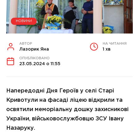
НОВИНИ
АВТОР
НА ЧИТАННЯ
Лазорик Яна
1 хв
ОПУБЛІКОВАНО
23.05.2024 о 11:55
Напередодні Дня Героїв у селі Старі
Кривотули на фасаді ліцею відкрили та
освятили меморіальну дошку захисникові
України, військовослужбовцю ЗСУ Івану
Назаруку.