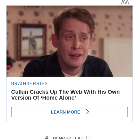
Тисменицька ТГ