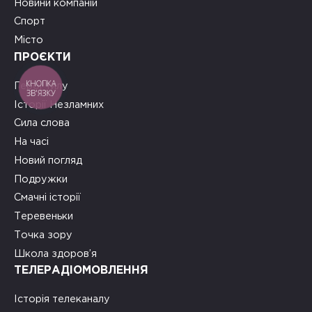
Новини компаній
Спорт
Місто
ПРОЄКТИ
КНОПКА
Герої тилу
ЗВ'ЯЗКУ
Історії Незламних
Сила слова
На часі
Новий погляд
Подружки
Смачні історії
Теревеньки
Точка зору
Школа здоров’я
ТЕЛЕРАДІОМОВЛЕННЯ
Історія телеканалу