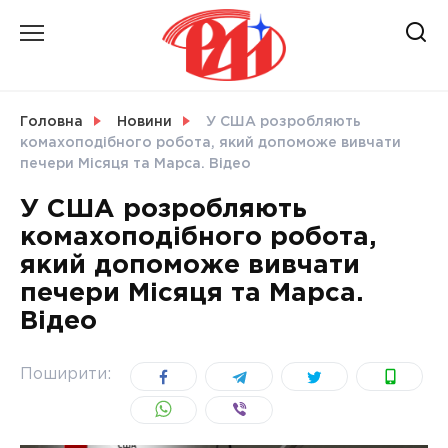
Skip
to
content
НОВИНИ
Головна
Новини
У США розробляють
комахоподібного робота, який допоможе вивчати
СВІТ
печери Місяця та Марса. Відео
У США розробляють
комахоподібного робота,
який допоможе вивчати
УКРАЇНА
печери Місяця та Марса.
Відео
Поширити: