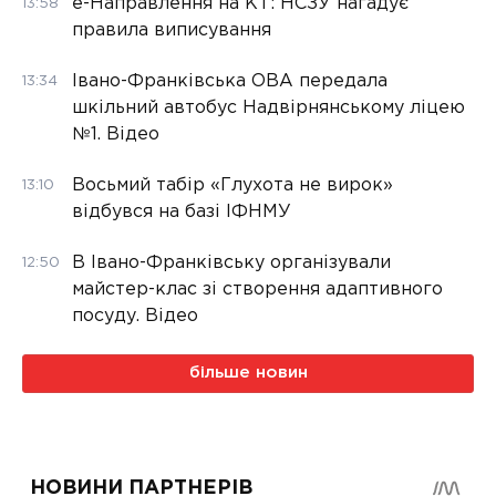
е-Направлення на КТ: НСЗУ нагадує
13:58
правила виписування
Івано-Франківська ОВА передала
13:34
шкільний автобус Надвірнянському ліцею
№1. Відео
Восьмий табір «Глухота не вирок»
13:10
відбувся на базі ІФНМУ
В Івано-Франківську організували
12:50
майстер-клас зі створення адаптивного
посуду. Відео
більше новин