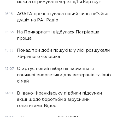
можна отримувати через «Дія.Картку»
AGATA презентувала новий сингл «Сяйво
16:16
душі» на РАІ-Радіо
На Прикарпатті відбулася Патріарша
15:55
проща
Понад три доби пошуків: у лісі розшукали
15:33
76-річного чоловіка
Стартує новий набір на навчання із
15:07
сонячної енергетики для ветеранів та їхніх
сімей
В Івано-Франківську підбили підсумки
14:18
акції щодо боротьби з вірусними
гепатитами. Відео