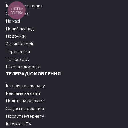
Історії Незламних
КНОПКА
ЗВ'ЯЗКУ
Сила слова
На часі
Новий погляд
Подружки
Смачні історії
Теревеньки
Точка зору
Школа здоров’я
ТЕЛЕРАДІОМОВЛЕННЯ
Історія телеканалу
Реклама на сайті
Політична реклама
Соціальна реклама
Послуги інтернету
Інтернет-TV