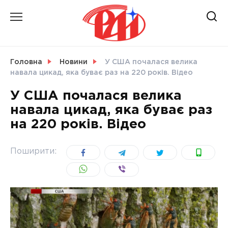
Skip
to
content
НОВИНИ
Головна
Новини
У США почалася велика
навала цикад, яка буває раз на 220 років. Відео
СВІТ
У США почалася велика
навала цикад, яка буває раз
на 220 років. Відео
УКРАЇНА
Поширити: