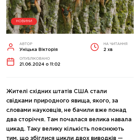
НОВИНИ
АВТОР
НА ЧИТАННЯ
Уніцька Вікторія
2 хв
ОПУБЛІКОВАНО
21.06.2024 о 11:02
Жителі східних штатів США стали
свідками природного явища, якого, за
словами науковців, не бачили вже понад
два сторіччя. Там почалася велика навала
цикад. Таку велику кількість пояснюють
тим, що збіглися цикли двох виводків —