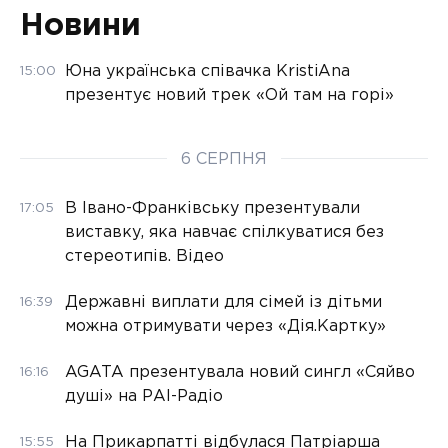
Новини
Юна українська співачка KristiAna
15:00
презентує новий трек «Ой там на горі»
6 СЕРПНЯ
В Івано-Франківську презентували
17:05
виставку, яка навчає спілкуватися без
стереотипів. Відео
Державні виплати для сімей із дітьми
16:39
можна отримувати через «Дія.Картку»
AGATA презентувала новий сингл «Сяйво
16:16
душі» на РАІ-Радіо
На Прикарпатті відбулася Патріарша
15:55