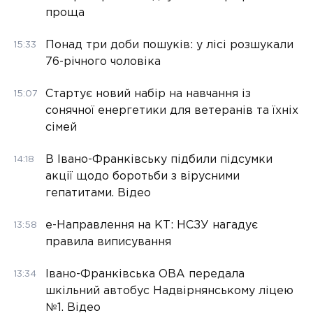
проща
Понад три доби пошуків: у лісі розшукали
15:33
76-річного чоловіка
Стартує новий набір на навчання із
15:07
сонячної енергетики для ветеранів та їхніх
сімей
В Івано-Франківську підбили підсумки
14:18
акції щодо боротьби з вірусними
гепатитами. Відео
е-Направлення на КТ: НСЗУ нагадує
13:58
правила виписування
Івано-Франківська ОВА передала
13:34
шкільний автобус Надвірнянському ліцею
№1. Відео