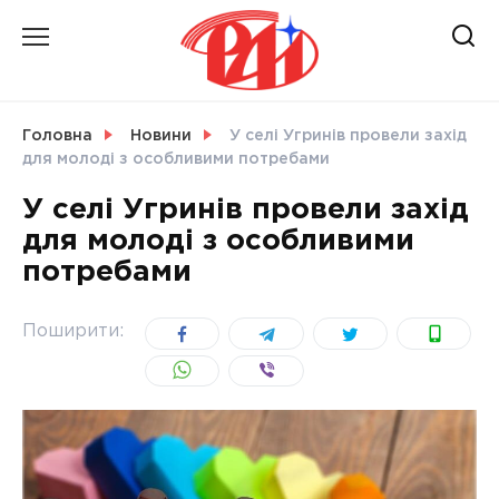
Skip
to
content
НОВИНИ
Головна
Новини
У селі Угринів провели захід
для молоді з особливими потребами
СВІТ
У селі Угринів провели захід
для молоді з особливими
потребами
УКРАЇНА
Поширити: