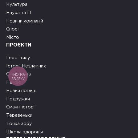
Культура
Наука та ІТ
Новини компаній
Спорт
Місто
ПРОЄКТИ
Герої тилу
Історії Незламних
КНОПКА
Сила слова
ЗВ'ЯЗКУ
На часі
Новий погляд
Подружки
Смачні історії
Теревеньки
Точка зору
Школа здоров’я