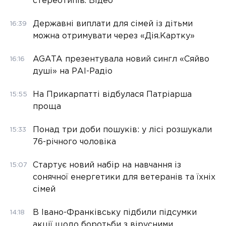
стереотипів. Відео
Державні виплати для сімей із дітьми
16:39
можна отримувати через «Дія.Картку»
AGATA презентувала новий сингл «Сяйво
16:16
душі» на РАІ-Радіо
На Прикарпатті відбулася Патріарша
15:55
проща
Понад три доби пошуків: у лісі розшукали
15:33
76-річного чоловіка
Стартує новий набір на навчання із
15:07
сонячної енергетики для ветеранів та їхніх
сімей
В Івано-Франківську підбили підсумки
14:18
акції щодо боротьби з вірусними